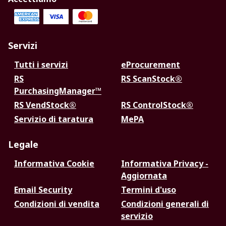
Servizi
Tutti i servizi
eProcurement
RS
RS ScanStock®
PurchasingManager™
RS VendStock®
RS ControlStock®
Servizio di taratura
MePA
Legale
Informativa Cookie
Informativa Privacy -
Aggiornata
Email Security
Termini d'uso
Condizioni di vendita
Condizioni generali di
servizio