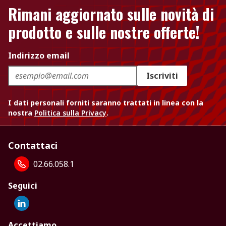
Rimani aggiornato sulle novità di
prodotto e sulle nostre offerte!
Indirizzo email
Iscriviti
I dati personali forniti saranno trattati in linea con la
nostra
Politica sulla Privacy
.
Contattaci
02.66.058.1
Seguici
Accettiamo