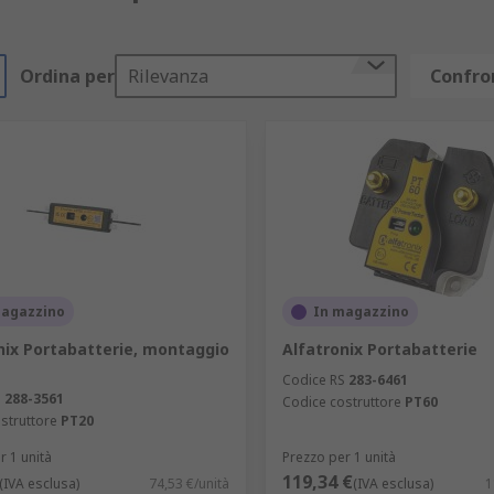
Ordina per
Rilevanza
Confron
magazzino
In magazzino
nix Portabatterie, montaggio
Alfatronix Portabatterie
Codice RS
283-6461
S
288-3561
Codice costruttore
PT60
struttore
PT20
r 1 unità
Prezzo per 1 unità
119,34 €
(IVA esclusa)
74,53 €/unità
(IVA esclusa)
1