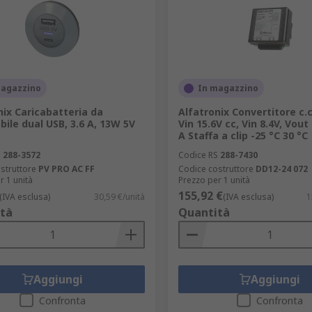
magazzino
In magazzino
nix Caricabatteria da
Alfatronix Convertitore c.c
ile dual USB, 3.6 A, 13W 5V
Vin 15.6V cc, Vin 8.4V, Vout
A Staffa a clip -25 °C 30 °C
S
288-3572
Codice RS
288-7430
struttore
PV PRO AC FF
Codice costruttore
DD12-24 072
r 1 unità
Prezzo per 1 unità
155,92 €
(IVA esclusa)
30,59 €/unità
(IVA esclusa)
1
tà
Quantità
Aggiungi
Aggiungi
Confronta
Confronta