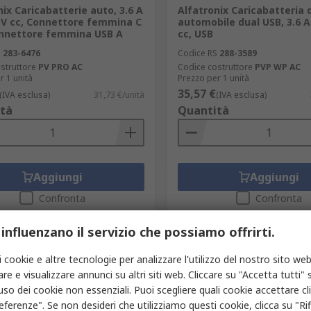
nix Caricabatterie auto, 3.6 A
Alfatronix Caricabatteria 
5V cc, Connettore femmina C
automobile dual USB, 3.6 A
onnettore femmina USB A
cc, USB
S
283-6476
Codice RS
288-3589
struttore
PV PRO AC
Codice costruttore
PVP WP AC
r 1 unità
Prezzo per 1 unità
35,57 €
(IVA esclusa)
31,73 €/unità
(IVA esclusa)
tà
Quantità
Aggiungi
Aggiungi
Confronta
Confronta
 influenzano il servizio che possiamo offrirti.
i cookie e altre tecnologie per analizzare l'utilizzo del nostro sito web
re e visualizzare annunci su altri siti web. Cliccare su "Accetta tutti" s
'uso dei cookie non essenziali. Puoi scegliere quali cookie accettare c
eferenze". Se non desideri che utilizziamo questi cookie, clicca su "Rifi