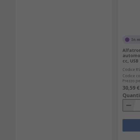
In 
Alfatro
automob
cc, USB
Codice R
Codice co
Prezzo pe
30,59 €
Quanti