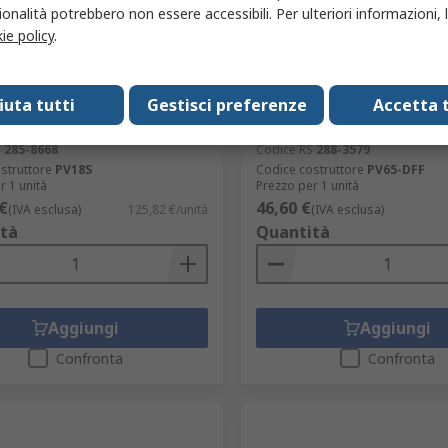
onalità potrebbero non essere accessibili. Per ulteriori informazioni, l
ie policy
.
magazzino
In magazzino
ix Convertitore c.c./c.c. PV,
Alfatronix Caricabatteria 
fiuta tutti
Gestisci preferenze
Accetta t
cc, Vin 17V cc, Vout 13.6V cc
automobile dual USB, 3 A 2
ffa a clip -25 °C 80 °C
cc, USB di tipo A
S
285-8668
Codice RS
288-3579
struttore
PV18S
Codice costruttore
PV65-DFF
r 1 unità
Prezzo per 1 unità
€
46,60 €
(IVA esclusa)
125,82 €/unità
(IVA esclusa)
tà
Quantità
Aggiungi
Aggiungi
Confronta
Confronta