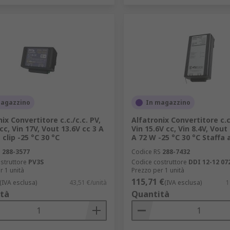
magazzino
In magazzino
ix Convertitore c.c./c.c. PV,
Alfatronix Convertitore c.c
cc, Vin 17V, Vout 13.6V cc 3 A
Vin 15.6V cc, Vin 8.4V, Vout
 clip -25 °C 30 °C
A 72 W -25 °C 30 °C Staffa a
S
288-3577
Codice RS
288-7432
struttore
PV3S
Codice costruttore
DDI 12-12 07
r 1 unità
Prezzo per 1 unità
115,71 €
(IVA esclusa)
43,51 €/unità
(IVA esclusa)
1
tà
Quantità