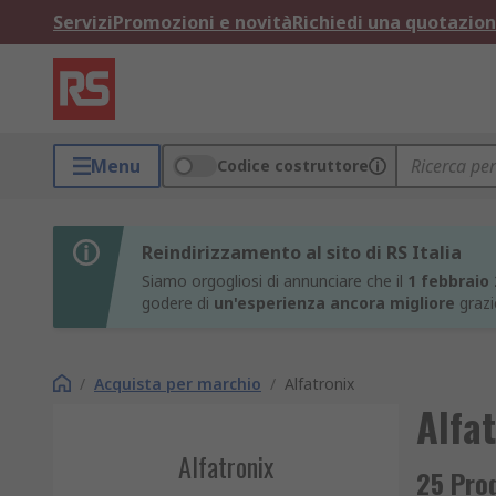
Servizi
Promozioni e novità
Richiedi una quotazio
Menu
Codice costruttore
Reindirizzamento al sito di RS Italia
Siamo orgogliosi di annunciare che il
1 febbraio
godere di
un'esperienza ancora migliore
grazi
/
Acquista per marchio
/
Alfatronix
Alfa
Alfatronix
25 Prod