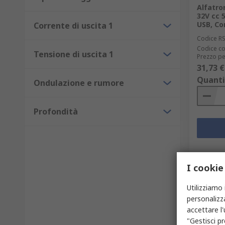
Alfatro
32V cc 
USB, C
Corrente di uscita 1
Codice R
Codice co
Tensione di uscita 1
Prezzo pe
31,73 €
Quanti
Ondulazione e rumore
Profondità
I cookie
Utilizziamo 
personalizza
accettare l
"Gestisci pr