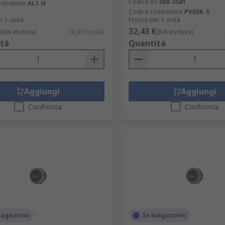
Codice RS
288-3581
struttore
AL1-H
Codice costruttore
PV65R-S
r 1 unità
Prezzo per 1 unità
32,43 €
(IVA esclusa)
78,97 €/unità
(IVA esclusa)
tà
Quantità
Aggiungi
Aggiungi
Confronta
Confronta
magazzino
In magazzino