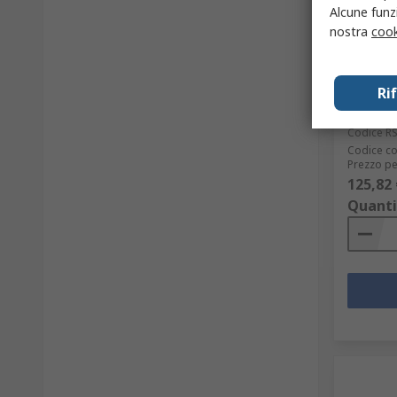
Alcune funzi
nostra
cook
In 
Alfatron
Ri
Vin 17V 
18 A Sta
Codice R
Codice co
Prezzo pe
125,82 
Quanti