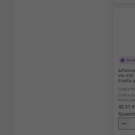
In 
Alfatron
Vin 32V 
Staffa a
Codice R
Codice co
Prezzo pe
43,51 €
Quanti