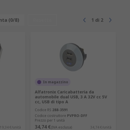
ta (0/8)
Resetta
1
di
2
In magazzino
Alfatronix Caricabatteria da
automobile dual USB, 3 A 32V cc 5V
cc, USB di tipo A
Codice RS
288-3591
Codice costruttore
PVPRO-DFF
Prezzo per 1 unità
34,74 €
19,34 €/unità
(IVA esclusa)
34,74 €/unità