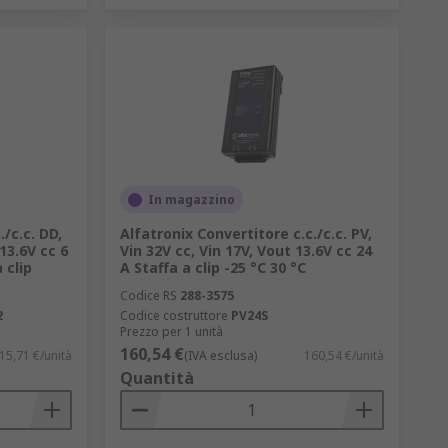
In magazzino
./c.c. DD,
Alfatronix Convertitore c.c./c.c. PV,
 13.6V cc 6
Vin 32V cc, Vin 17V, Vout 13.6V cc 24
 clip
A Staffa a clip -25 °C 30 °C
Codice RS
288-3575
2
Codice costruttore
PV24S
Prezzo per 1 unità
160,54 €
15,71 €/unità
(IVA esclusa)
160,54 €/unità
Quantità