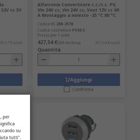
da
Alfatronix Convertitore c.c./c.c. PV,
 32V cc 5V
Vin 24V cc, Vin 24V cc, Vout 12V cc 60
A Montaggio a innesto -25 °C 80 °C
Codice RS
288-3578
Codice costruttore
PV50 S
Prezzo per 1 unità
427,54 €
35,57 €/unità
(IVA esclusa)
427,54 €/unità
Quantità
Aggiungi
Confronta
, per
ignifica
liccando su
uta tutti".