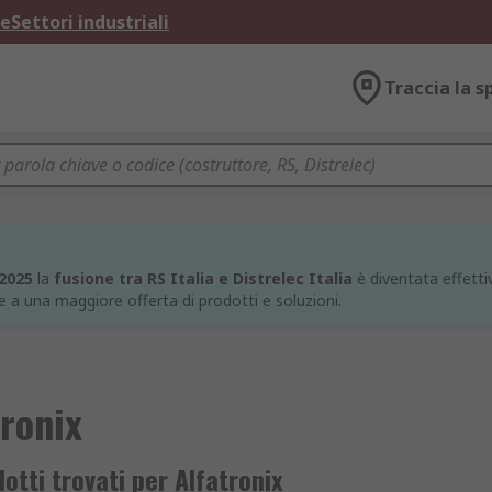
ne
Settori industriali
Traccia la s
 2025
la
fusione tra RS Italia e Distrelec Italia
è diventata effettiv
e a una maggiore offerta di prodotti e soluzioni.
tronix
otti trovati per Alfatronix