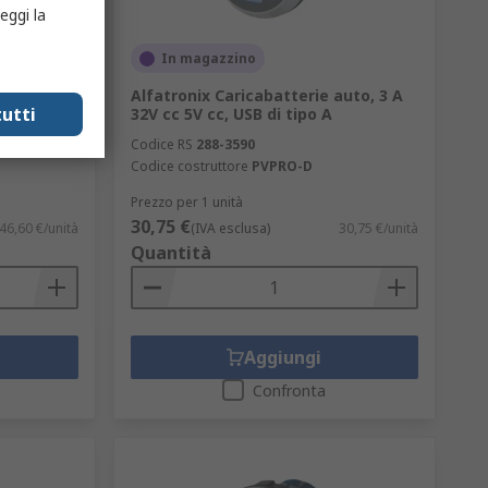
eggi la
In magazzino
da
Alfatronix Caricabatterie auto, 3 A
utti
4V cc 5V
32V cc 5V cc, USB di tipo A
Codice RS
288-3590
Codice costruttore
PVPRO-D
Prezzo per 1 unità
30,75 €
46,60 €/unità
(IVA esclusa)
30,75 €/unità
Quantità
Aggiungi
Confronta