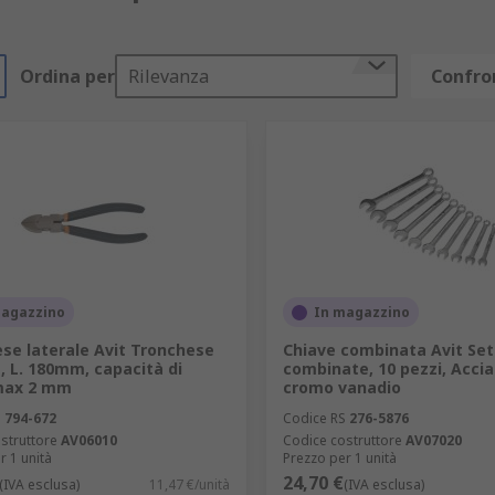
Ordina per
Rilevanza
Confron
magazzino
In magazzino
se laterale Avit Tronchese
Chiave combinata Avit Set 
e, L. 180mm, capacità di
combinate, 10 pezzi, Accia
 max 2 mm
cromo vanadio
S
794-672
Codice RS
276-5876
struttore
AV06010
Codice costruttore
AV07020
r 1 unità
Prezzo per 1 unità
24,70 €
(IVA esclusa)
11,47 €/unità
(IVA esclusa)