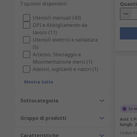
7 opzioni disponibili
Quanti
Utensili manuali (43)
DPI e Abbigliamento da
lavoro (11)
Utensili elettrici e saldatura
(5)
Accesso, Stoccaggio e
Movimentazione merci (1)
Adesivi, sigillanti e nastri (1)
Mostra tutto
Sottocategoria
In 
Gruppo di prodotti
Avit 1 P
lungh.
Codice R
Caratteristiche