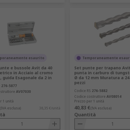
poraneamente esaurito
Temporaneamente esaur
punte e bussole Avit da 40
Set punte per trapano Avit
etrico in Acciaio al cromo
punta in carburo di tungst
, guida Esagonale da 2 in
Ø da 12 mm Muratura a 24
pezzi
S
276-5877
Codice RS
276-5882
struttore
AV07030
Codice costruttore
AV08014
r 1 unità
Prezzo per 1 unità
40,83 €
(IVA esclusa)
38,35 €/unità
(IVA esclusa)
tà
Quantità