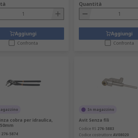
tà
Quantità
Aggiungi
Aggiungi
Confronta
Confronta
magazzino
In magazzino
inza cobra per idraulica,
Avit Senza fili
 250mm
Codice RS
276-5883
S
276-5874
Codice costruttore
AV08020