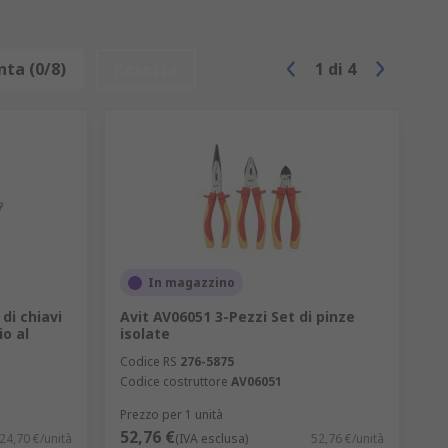
ta (0/8)
Resetta
1
di
4
In magazzino
di chiavi
Avit AV06051 3-Pezzi Set di pinze
io al
isolate
Codice RS
276-5875
Codice costruttore
AV06051
Prezzo per 1 unità
52,76 €
24,70 €/unità
(IVA esclusa)
52,76 €/unità