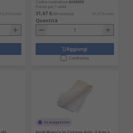
Codice costruttore
AV05050
Prezzo per 1 unità
31,67 €
16,30 €/unità
(IVA esclusa)
31,67 €/unità
Quantità
Aggiungi
Confronta
In magazzino
alt.
Fogli Bianco in Cotone Avit, 3.6 m x