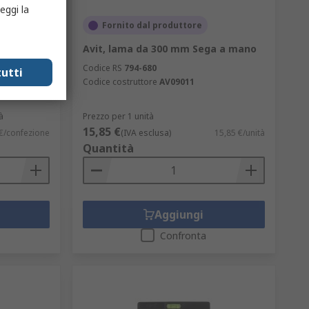
eggi la
Fornito dal produttore
ezzi
Avit, lama da 300 mm Sega a mano
Codice RS
794-680
utti
Codice costruttore
AV09011
à
Prezzo per 1 unità
15,85 €
 €/confezione
(IVA esclusa)
15,85 €/unità
Quantità
Aggiungi
Confronta