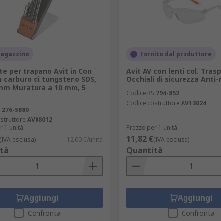
magazzino
Fornito dal produttore
te per trapano Avit in Con
Avit AV con lenti col. Tras
n carburo di tungsteno SDS,
Occhiali di sicurezza Anti
mm Muratura a 10 mm, 5
Codice RS
794-852
Codice costruttore
AV13024
S
276-5880
struttore
AV08012
r 1 unità
Prezzo per 1 unità
11,82 €
(IVA esclusa)
12,00 €/unità
(IVA esclusa)
tà
Quantità
Aggiungi
Aggiungi
Confronta
Confronta