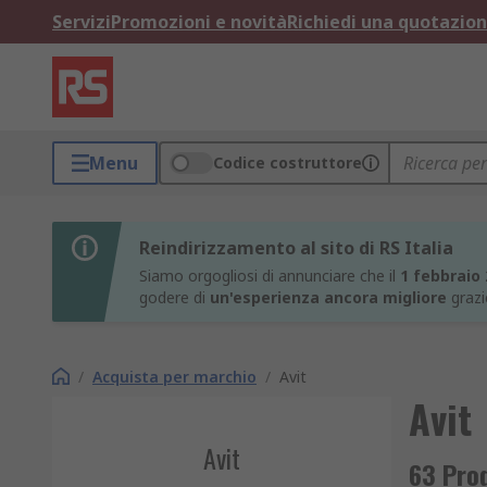
Servizi
Promozioni e novità
Richiedi una quotazio
Menu
Codice costruttore
Reindirizzamento al sito di RS Italia
Siamo orgogliosi di annunciare che il
1 febbraio
godere di
un'esperienza ancora migliore
grazi
/
Acquista per marchio
/
Avit
Avit
Avit
63 Prod