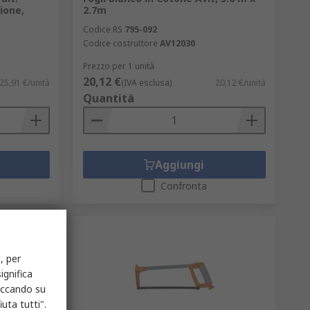
ione,
2.7m
Codice RS
795-092
Codice costruttore
AV12030
Prezzo per 1 unità
20,12 €
25,91 €/unità
(IVA esclusa)
20,12 €/unità
Quantità
Aggiungi
Confronta
, per
ignifica
liccando su
uta tutti".