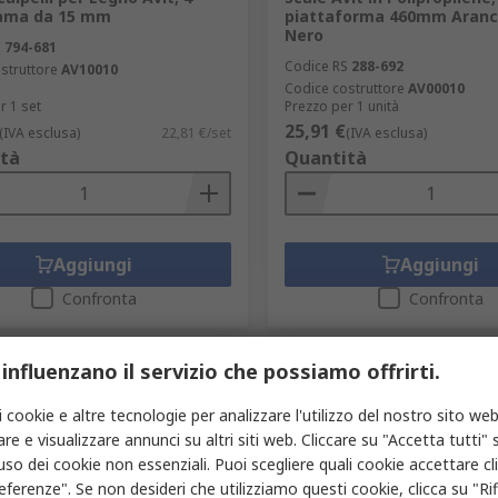
lama da 15 mm
piattaforma 460mm Aranc
Nero
S
794-681
Codice RS
288-692
struttore
AV10010
Codice costruttore
AV00010
r 1 set
Prezzo per 1 unità
25,91 €
(IVA esclusa)
22,81 €/set
(IVA esclusa)
tà
Quantità
Aggiungi
Aggiungi
Confronta
Confronta
 influenzano il servizio che possiamo offrirti.
i cookie e altre tecnologie per analizzare l'utilizzo del nostro sito web
re e visualizzare annunci su altri siti web. Cliccare su "Accetta tutti" s
'uso dei cookie non essenziali. Puoi scegliere quali cookie accettare c
eferenze". Se non desideri che utilizziamo questi cookie, clicca su "Rifi