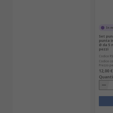
In 
Set pun
punta i
Ø da 5 
pezzi
Codice R
Codice co
Prezzo pe
12,00 €
Quanti