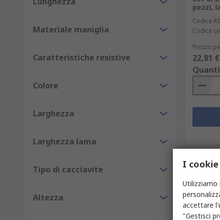
Lunghezza
pezzi, 
Codice R
Materiale maniglia
Codice co
Prezzo pe
Caratteristiche resistive
22,81 €
Quanti
Colore
Larghezza
Larghezza lama
I cookie
Tipo di cacciavite
Utilizziamo 
personalizza
Altezza
accettare l
"Gestisci pr