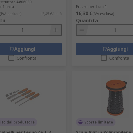
struttore
AV06030
r 1 unità
Prezzo per 1 unità
16,30 €
(IVA esclusa)
12,45 €/unità
(IVA esclusa)
tà
Quantità
Aggiungi
Aggiungi
Confronta
Confronta
ito dal produttore
Scorte limitate
calpelli per Legno Avit, 4
Scale Avit in Polipropilene, 