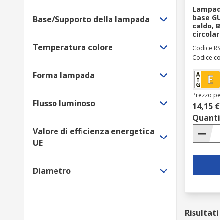
Lampade
base GU5
Base/Supporto della lampada
caldo, B
circolar
Temperatura colore
Codice R
Codice co
Forma lampada
Prezzo pe
Flusso luminoso
14,15 €
Quanti
Valore di efficienza energetica
UE
Diametro
Risultati