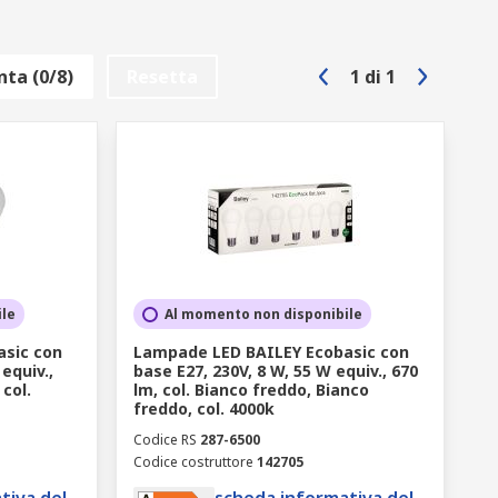
ta (0/8)
Resetta
1
di
1
ile
Al momento non disponibile
sic con
Lampade LED BAILEY Ecobasic con
equiv.,
base E27, 230V, 8 W, 55 W equiv., 670
 col.
lm, col. Bianco freddo, Bianco
freddo, col. 4000k
Codice RS
287-6500
Codice costruttore
142705