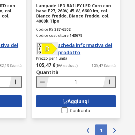
HID con
Lampade LED BAILEY LED Corn con
, col.
base E27, 260V, 45 W, 6600 lm, col.
 col.
Bianco freddo, Bianco freddo, col.
4000k Tipo
Codice RS
287-6502
Codice costruttore
143679
tiva del
scheda informativa del
prodotto
Prezzo per 1 unità
105,47 €
32,13 €/unità
(IVA esclusa)
105,47 €/unità
Quantità
Aggiungi
Confronta
1