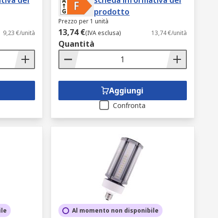
tiva del
scheda informativa del
prodotto
Prezzo per 1 unità
13,74 €
9,23 €/unità
(IVA esclusa)
13,74 €/unità
Quantità
Aggiungi
Confronta
ile
Al momento non disponibile