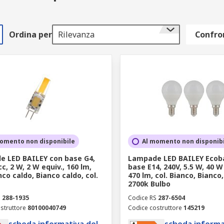
Ordina per
Rilevanza
Confron
omento non disponibile
Al momento non disponib
 LED BAILEY con base G4,
Lampade LED BAILEY Ecoba
c, 2 W, 2 W equiv., 160 lm,
base E14, 240V, 5.5 W, 40 W 
nco caldo, Bianco caldo, col.
470 lm, col. Bianco, Bianco,
2700k Bulbo
S
288-1935
Codice RS
287-6504
struttore
80100040749
Codice costruttore
145219