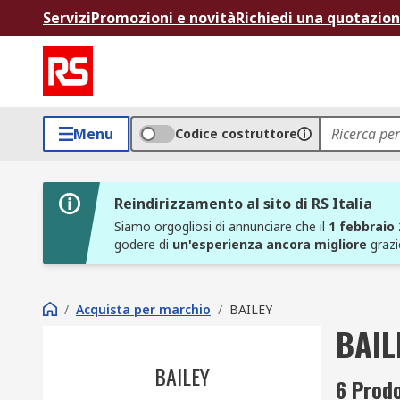
Servizi
Promozioni e novità
Richiedi una quotazio
Menu
Codice costruttore
Reindirizzamento al sito di RS Italia
Siamo orgogliosi di annunciare che il
1 febbraio
godere di
un'esperienza ancora migliore
grazi
/
Acquista per marchio
/
BAILEY
BAIL
BAILEY
6 Prodo