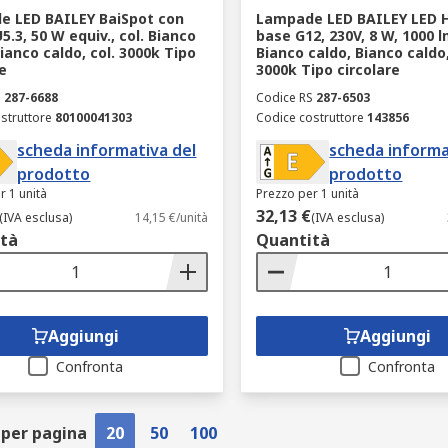
 LED BAILEY BaiSpot con
Lampade LED BAILEY LED 
.3, 50 W equiv., col. Bianco
base G12, 230V, 8 W, 1000 lm
ianco caldo, col. 3000k Tipo
Bianco caldo, Bianco caldo,
e
3000k Tipo circolare
S
287-6688
Codice RS
287-6503
struttore
80100041303
Codice costruttore
143856
scheda informativa del
scheda informa
prodotto
prodotto
r 1 unità
Prezzo per 1 unità
32,13 €
(IVA esclusa)
14,15 €/unità
(IVA esclusa)
tà
Quantità
Aggiungi
Aggiungi
Confronta
Confronta
 per pagina
20
50
100