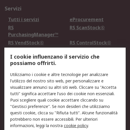
Servizi
Tutti i servizi
eProcurement
RS
RS ScanStock®
PurchasingManager™
RS VendStock®
RS ControlStock®
Servizio di taratura
MePA
I cookie influenzano il servizio che
possiamo offrirti.
Legale
Utilizziamo i cookie e altre tecnologie per analizzare
Informativa Cookie
Informativa Privacy -
l'utilizzo del nostro sito web, per personalizzare e
Aggiornata
visualizzare annunci su altri siti web. Cliccare su "Accetta
Email Security
Termini d'uso
tutti" significa accettare l'uso dei cookie non essenziali.
Condizioni di vendita
Condizioni generali di
Puoi scegliere quali cookie accettare cliccando su
servizio
"Gestisci preferenze". Se non desideri che utilizziamo
questi cookie, clicca su "Rifiuta tutti". Alcune funzionalità
Etica e responsabilità
potrebbero non essere accessibili. Per ulteriori
informazioni, leggi la nostra
cookie policy
.
Chi Siamo