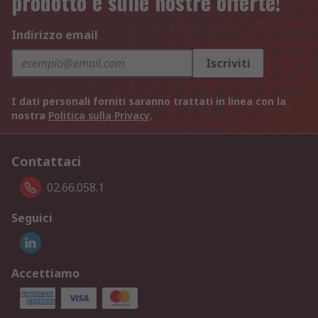
prodotto e sulle nostre offerte!
Indirizzo email
Iscriviti
I dati personali forniti saranno trattati in linea con la
nostra
Politica sulla Privacy
.
Contattaci
02.66.058.1
Seguici
Accettiamo