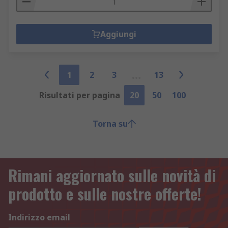
Aggiungi
1
2
3
13
Risultati per pagina
20
50
100
Torna su
Rimani aggiornato sulle novità di
prodotto e sulle nostre offerte!
Indirizzo email