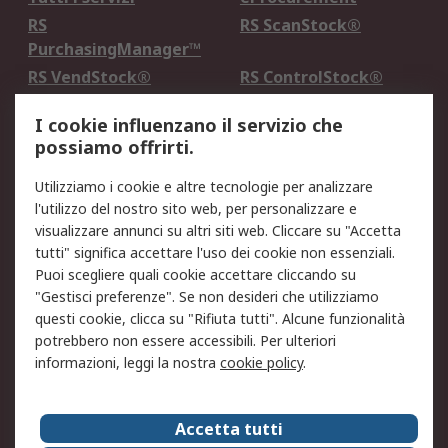
RS
RS ScanStock®
PurchasingManager™
RS VendStock®
RS ControlStock®
Servizio di taratura
MePA
I cookie influenzano il servizio che
possiamo offrirti.
Legale
Utilizziamo i cookie e altre tecnologie per analizzare
Informativa Cookie
Informativa Privacy -
l'utilizzo del nostro sito web, per personalizzare e
Aggiornata
visualizzare annunci su altri siti web. Cliccare su "Accetta
Email Security
Termini d'uso
tutti" significa accettare l'uso dei cookie non essenziali.
Condizioni di vendita
Condizioni generali di
Puoi scegliere quali cookie accettare cliccando su
servizio
"Gestisci preferenze". Se non desideri che utilizziamo
questi cookie, clicca su "Rifiuta tutti". Alcune funzionalità
Etica e responsabilità
potrebbero non essere accessibili. Per ulteriori
informazioni, leggi la nostra
cookie policy
.
Chi Siamo
Chi Siamo
Contattaci
Accetta tutti
Supporto
ESG