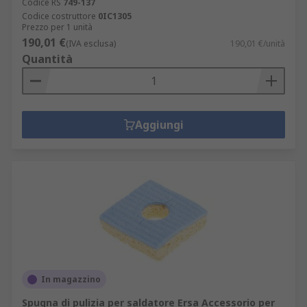
Codice RS
749-137
Codice costruttore
0IC1305
Prezzo per 1 unità
190,01 €
(IVA esclusa)
190,01 €/unità
Quantità
Aggiungi
In magazzino
Spugna di pulizia per saldatore Ersa Accessorio per