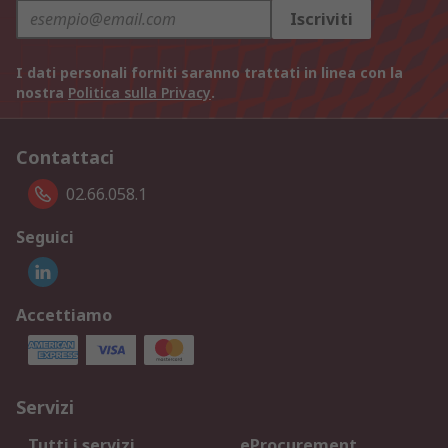
Iscriviti
I dati personali forniti saranno trattati in linea con la
nostra
Politica sulla Privacy
.
Contattaci
02.66.058.1
Seguici
Accettiamo
Servizi
Tutti i servizi
eProcurement