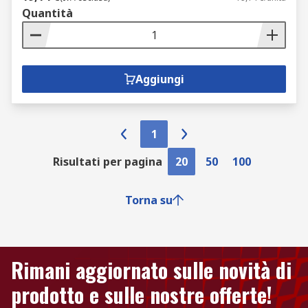
Quantità
Aggiungi
1
Risultati per pagina
20
50
100
Torna su
Rimani aggiornato sulle novità di
prodotto e sulle nostre offerte!