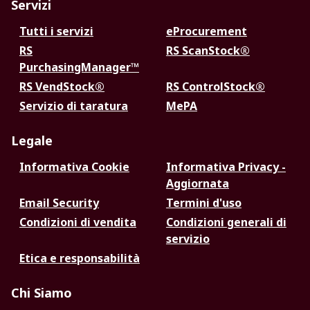
Servizi
Tutti i servizi
eProcurement
RS
RS ScanStock®
PurchasingManager™
RS VendStock®
RS ControlStock®
Servizio di taratura
MePA
Legale
Informativa Cookie
Informativa Privacy -
Aggiornata
Email Security
Termini d'uso
Condizioni di vendita
Condizioni generali di
servizio
Etica e responsabilità
Chi Siamo