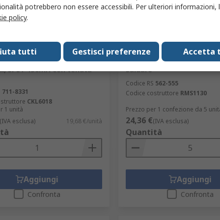
onalità potrebbero non essere accessibili. Per ulteriori informazioni, l
ie policy
.
magazzino
In magazzino
fiuta tutti
Gestisci preferenze
Accetta t
Interruttore a chiave ad
Lorlin Commutatore rotan
 sicurezza CKL6018 a 4
RMS1130 2 vie DPST RMS 4
ni, SPST 150mA con tenuta
saldare
Codice RS
562-555
S
711-8331
Codice costruttore
RMS1130
struttore
CKL6018
r 1 unità
Prezzo per 1 confezione da 5 unit
24,36 €
(IVA esclusa)
19,68 €/unità
(IVA esclusa)
tà
Quantità
Aggiungi
Aggiungi
Confronta
Confronta