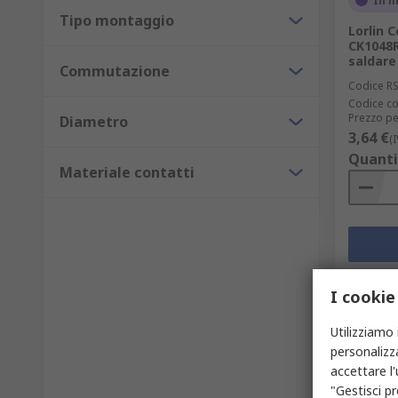
In 
Tipo montaggio
Lorlin 
CK1048R
saldare
Commutazione
Codice R
Codice co
Prezzo pe
Diametro
3,64 €
(
Quanti
Materiale contatti
I cookie
Utilizziamo 
personalizza
accettare l
"Gestisci pr