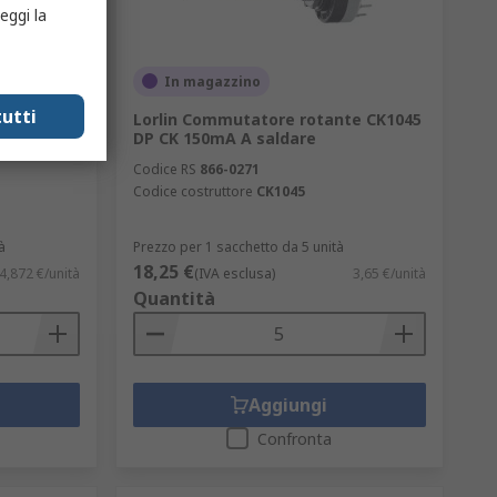
eggi la
In magazzino
utti
te
Lorlin Commutatore rotante CK1045
A A
DP CK 150mA A saldare
Codice RS
866-0271
Codice costruttore
CK1045
à
Prezzo per 1 sacchetto da 5 unità
18,25 €
4,872 €/unità
(IVA esclusa)
3,65 €/unità
Quantità
Aggiungi
Confronta