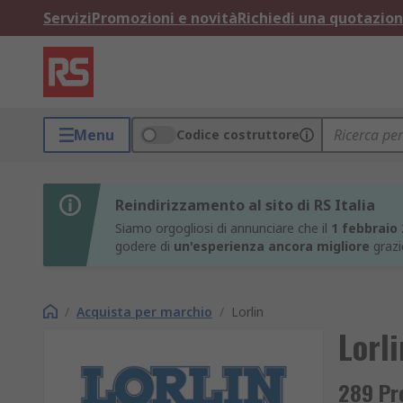
Servizi
Promozioni e novità
Richiedi una quotazio
Menu
Codice costruttore
Reindirizzamento al sito di RS Italia
Siamo orgogliosi di annunciare che il
1 febbraio
godere di
un'esperienza ancora migliore
grazi
/
Acquista per marchio
/
Lorlin
Lorli
289 Pro