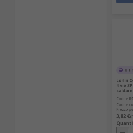
Ulti
Lorlin 
4 vie 3
saldare
Codice R
Codice co
Prezzo pe
3,82 €
(
Quanti