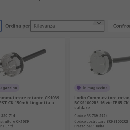
Ordina per
Rilevanza
Confron
magazzino
In magazzino
Commutatore rotante CK1039
Lorlin Commutatore rotan
SPST CK 150mA Linguetta a
BCKS1002RS 16 vie IP65 CK
saldare
S
320-714
Codice RS
739-2924
struttore
CK1039
Codice costruttore
BCKS1002RS
r 1 unità
Prezzo per 1 unità