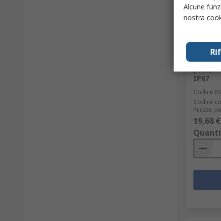
Alcune funzi
nostra
cook
In 
Ri
Lorlin 
elevata
posizio
IP67
Codice R
Codice co
Prezzo pe
19,68 €
Quanti