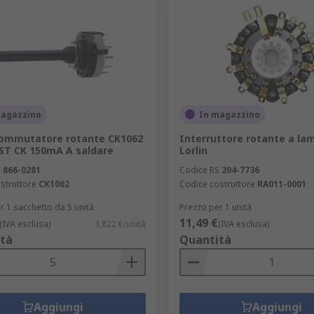
magazzino
In magazzino
Commutatore rotante CK1062
Interruttore rotante a lam
PST CK 150mA A saldare
Lorlin
S
866-0281
Codice RS
204-7736
struttore
CK1062
Codice costruttore
RA011-0001
r 1 sacchetto da 5 unità
Prezzo per 1 unità
11,49 €
(IVA esclusa)
3,822 €/unità
(IVA esclusa)
tà
Quantità
Aggiungi
Aggiungi