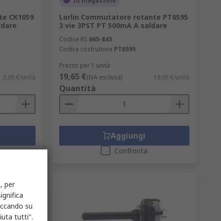
In magazzino
te CK1059
Lorlin Commutatore rotante PT6595
ldare
3 vie 3PST PT 500mA A saldare
Codice RS
665-843
Codice costruttore
PT6595
Prezzo per 1 unità
19,65 €
3,65 €/unità
(IVA esclusa)
19,65 €/unità
Quantità
Aggiungi
Confronta
, per
ignifica
liccando su
uta tutti".