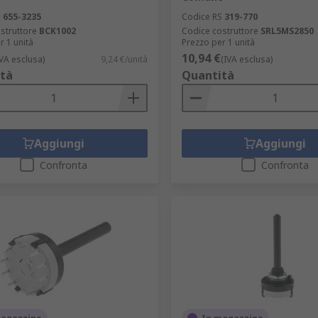
S
655-3235
Codice RS
319-770
struttore
BCK1002
Codice costruttore
SRL5MS2850
r 1 unità
Prezzo per 1 unità
10,94 €
IVA esclusa)
9,24 €/unità
(IVA esclusa)
tà
Quantità
Aggiungi
Aggiungi
Confronta
Confronta