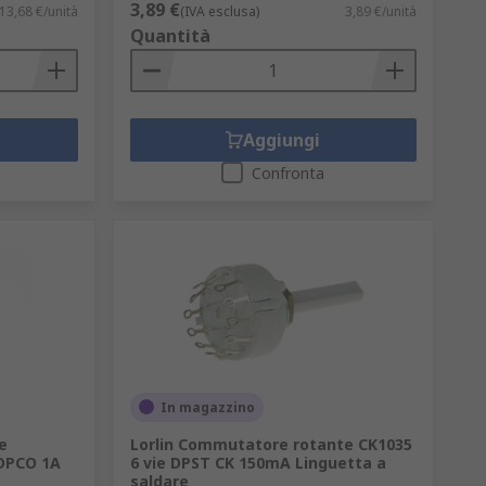
3,89 €
13,68 €/unità
(IVA esclusa)
3,89 €/unità
Quantità
Aggiungi
Confronta
In magazzino
e
Lorlin Commutatore rotante CK1035
 DPCO 1A
6 vie DPST CK 150mA Linguetta a
saldare