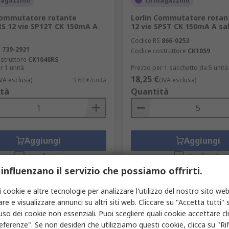
magazzino
In magazzino
Commutatore rotante
Lorlin Commutatore rotan
S 12 vie SP12T CK 150mA A
12 vie SPST CK 150mA A sa
Codice RS
866-0253
S
739-2921
Codice costruttore
CK1059
struttore
CK1048RS
r 1 unità
Prezzo per 1 sacchetto da 5 unità
18,25 €
IVA esclusa)
3,64 €/unità
(IVA esclusa)
tà
Quantità
Aggiungi
Aggiungi
Confronta
Confronta
 influenzano il servizio che possiamo offrirti.
i cookie e altre tecnologie per analizzare l'utilizzo del nostro sito web
re e visualizzare annunci su altri siti web. Cliccare su "Accetta tutti" s
'uso dei cookie non essenziali. Puoi scegliere quali cookie accettare c
eferenze". Se non desideri che utilizziamo questi cookie, clicca su "Rifi