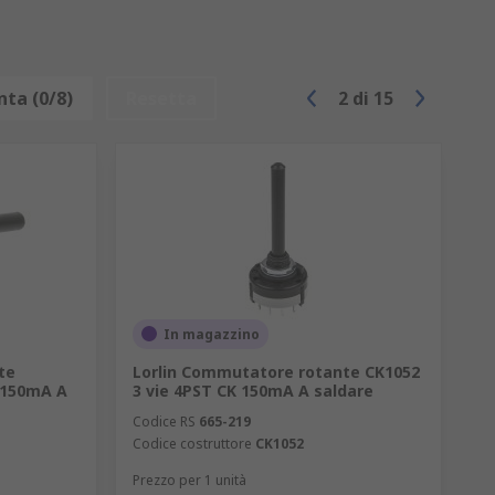
ta (0/8)
Resetta
2
di
15
In magazzino
te
Lorlin Commutatore rotante CK1052
 150mA A
3 vie 4PST CK 150mA A saldare
Codice RS
665-219
Codice costruttore
CK1052
Prezzo per 1 unità