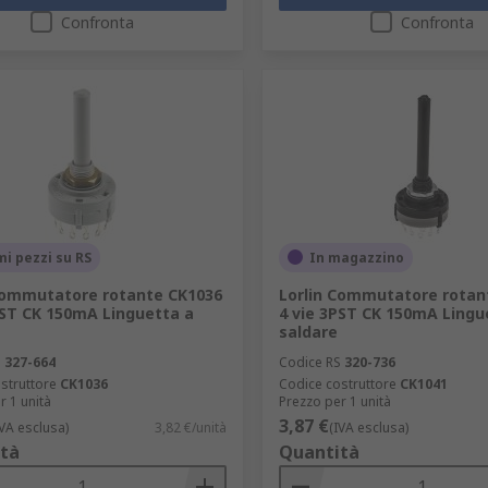
Confronta
Confronta
mi pezzi su RS
In magazzino
Commutatore rotante CK1036
Lorlin Commutatore rotan
PST CK 150mA Linguetta a
4 vie 3PST CK 150mA Lingu
saldare
S
327-664
Codice RS
320-736
struttore
CK1036
Codice costruttore
CK1041
r 1 unità
Prezzo per 1 unità
3,87 €
IVA esclusa)
3,82 €/unità
(IVA esclusa)
tà
Quantità