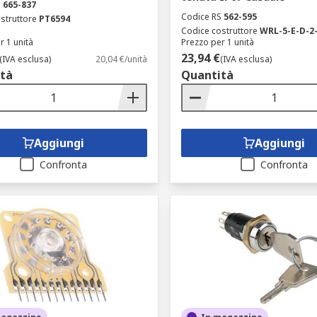
S
665-837
Codice RS
562-595
struttore
PT6594
Codice costruttore
WRL-5-E-D-2
r 1 unità
Prezzo per 1 unità
23,94 €
(IVA esclusa)
20,04 €/unità
(IVA esclusa)
tà
Quantità
Aggiungi
Aggiungi
Confronta
Confronta