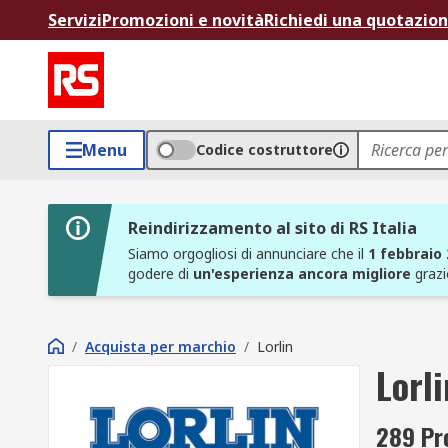
Servizi
Promozioni e novità
Richiedi una quotazio
Menu
Codice costruttore
Reindirizzamento al sito di RS Italia
Siamo orgogliosi di annunciare che il
1 febbraio
godere di
un'esperienza ancora migliore
grazi
/
Acquista per marchio
/
Lorlin
Lorli
289 Pro