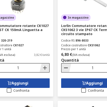
magazzino
In magazzino
Commutatore rotante CK1027
Lorlin Commutatore rotan
PST CK 150mA Linguetta a
CKS1062 3 vie IP67 CK Term
circuito stampato
S
320-219
Codice RS
896-8033
struttore
CK1027
Codice costruttore
CKS1062
r 1 unità
Prezzo per 1 unità
6,80 €
IVA esclusa)
3,82 €/unità
(IVA esclusa)
tà
Quantità
Aggiungi
Aggiungi
Confronta
Confronta