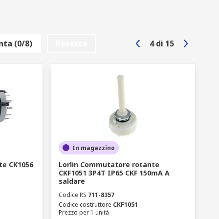
ta (0/8)
Resetta
4
di
15
In magazzino
te CK1056
Lorlin Commutatore rotante
CKF1051 3P4T IP65 CKF 150mA A
saldare
Codice RS
711-8357
Codice costruttore
CKF1051
Prezzo per 1 unità