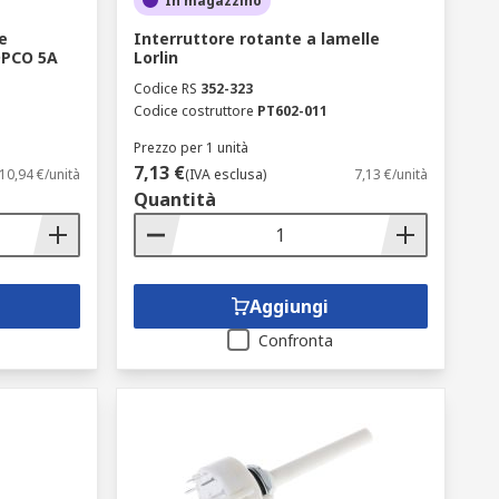
In magazzino
e
Interruttore rotante a lamelle
 DPCO 5A
Lorlin
Codice RS
352-323
Codice costruttore
PT602-011
Prezzo per 1 unità
7,13 €
10,94 €/unità
(IVA esclusa)
7,13 €/unità
Quantità
Aggiungi
Confronta