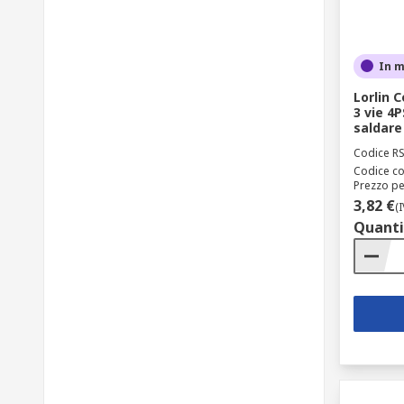
In 
Lorlin 
3 vie 4
saldare
Codice R
Codice co
Prezzo pe
3,82 €
(
Quanti