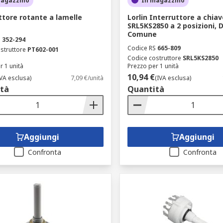
magazzino
In magazzino
ttore rotante a lamelle
Lorlin Interruttore a chiav
SRL5KS2850 a 2 posizioni,
Comune
S
352-294
Codice RS
665-809
struttore
PT602-001
Codice costruttore
SRL5KS2850
r 1 unità
Prezzo per 1 unità
10,94 €
IVA esclusa)
7,09 €/unità
(IVA esclusa)
tà
Quantità
Aggiungi
Aggiungi
Confronta
Confronta