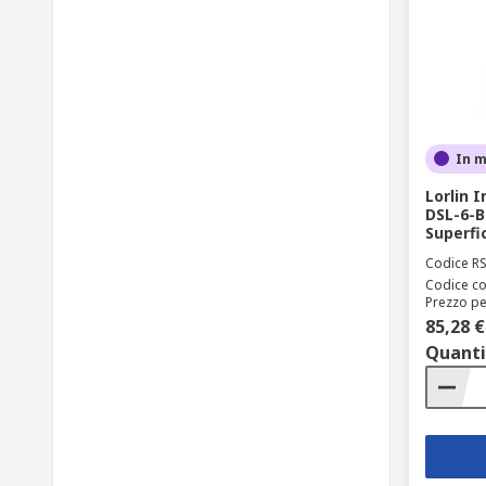
In 
Lorlin I
DSL-6-B
Superfi
Codice R
Codice co
Prezzo pe
85,28 €
Quanti