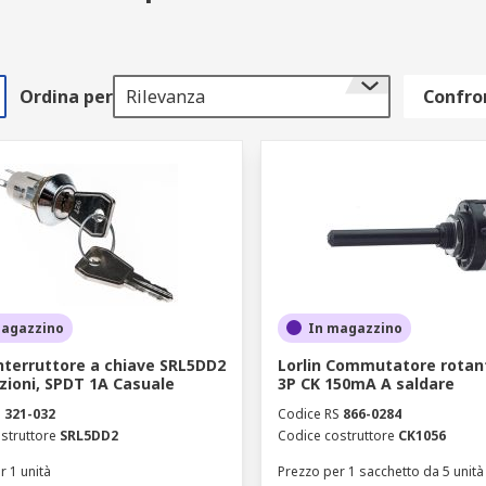
Ordina per
Rilevanza
Confron
magazzino
In magazzino
Interruttore a chiave SRL5DD2
Lorlin Commutatore rotan
izioni, SPDT 1A Casuale
3P CK 150mA A saldare
S
321-032
Codice RS
866-0284
struttore
SRL5DD2
Codice costruttore
CK1056
r 1 unità
Prezzo per 1 sacchetto da 5 unità