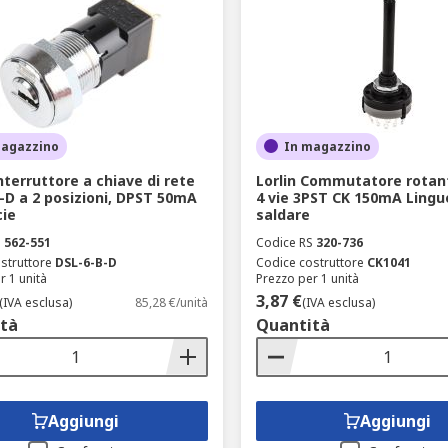
magazzino
In magazzino
nterruttore a chiave di rete
Lorlin Commutatore rotan
-D a 2 posizioni, DPST 50mA
4 vie 3PST CK 150mA Lingu
cie
saldare
S
562-551
Codice RS
320-736
struttore
DSL-6-B-D
Codice costruttore
CK1041
r 1 unità
Prezzo per 1 unità
3,87 €
(IVA esclusa)
85,28 €/unità
(IVA esclusa)
tà
Quantità
Aggiungi
Aggiungi