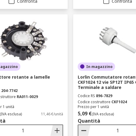
Confronta
Confronta
magazzino
In magazzino
ttore rotante a lamelle
Lorlin Commutatore rotan
CKF1024 12 vie SP12T IP65
Terminale a saldare
S
204-7742
Codice RS
896-7829
struttore
RA011-0029
Codice costruttore
CKF1024
r 1 unità
Prezzo per 1 unità
5,09 €
(IVA esclusa)
11,46 €/unità
(IVA esclusa)
tà
Quantità