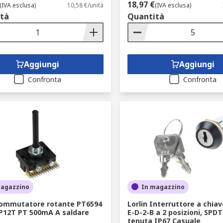
18,97 €
(IVA esclusa)
10,58 €/unità
(IVA esclusa)
tà
Quantità
Aggiungi
Aggiungi
Confronta
Confronta
magazzino
In magazzino
Commutatore rotante PT6594
Lorlin Interruttore a chia
SP12T PT 500mA A saldare
E-D-2-B a 2 posizioni, SPD
tenuta IP67 Casuale