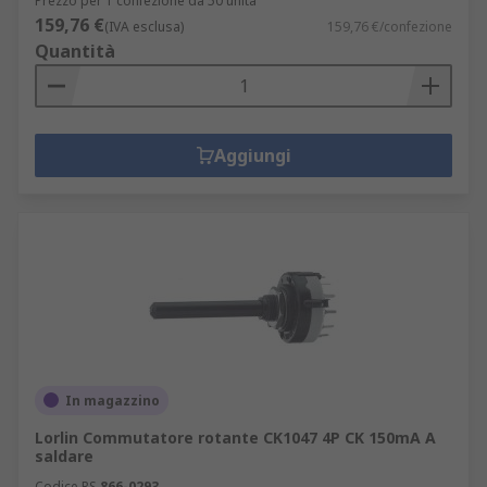
Prezzo per 1 confezione da 50 unità
159,76 €
(IVA esclusa)
159,76 €/confezione
Quantità
Aggiungi
In magazzino
Lorlin Commutatore rotante CK1047 4P CK 150mA A
saldare
Codice RS
866-0293