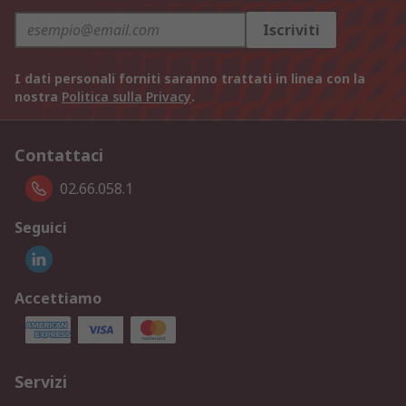
Iscriviti
I dati personali forniti saranno trattati in linea con la
nostra
Politica sulla Privacy
.
Contattaci
02.66.058.1
Seguici
Accettiamo
Servizi