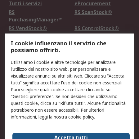
Tutti i servizi
eProcurement
RS
RS ScanStock®
PurchasingManager™
RS VendStock®
RS ControlStock®
Servizio di taratura
MePA
I cookie influenzano il servizio che
possiamo offrirti.
Legale
Utilizziamo i cookie e altre tecnologie per analizzare
Informativa Cookie
Informativa Privacy -
l'utilizzo del nostro sito web, per personalizzare e
Aggiornata
visualizzare annunci su altri siti web. Cliccare su "Accetta
Email Security
Termini d'uso
tutti" significa accettare l'uso dei cookie non essenziali.
Condizioni di vendita
Condizioni generali di
Puoi scegliere quali cookie accettare cliccando su
servizio
"Gestisci preferenze". Se non desideri che utilizziamo
questi cookie, clicca su "Rifiuta tutti". Alcune funzionalità
Etica e responsabilità
potrebbero non essere accessibili. Per ulteriori
informazioni, leggi la nostra
cookie policy
.
Chi Siamo
Chi Siamo
Contattaci
Accetta tutti