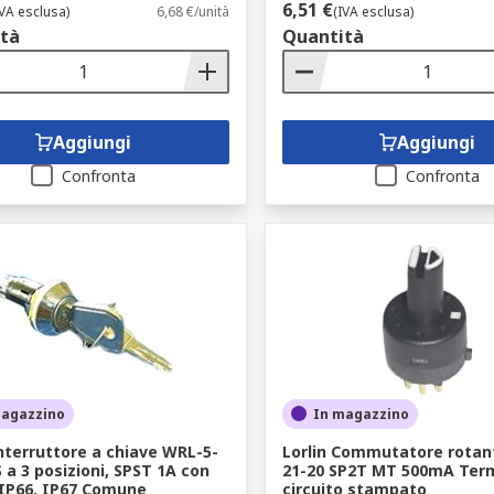
6,51 €
IVA esclusa)
6,68 €/unità
(IVA esclusa)
tà
Quantità
Aggiungi
Aggiungi
Confronta
Confronta
magazzino
In magazzino
Interruttore a chiave WRL-5-
Lorlin Commutatore rotan
S a 3 posizioni, SPST 1A con
21-20 SP2T MT 500mA Term
IP66, IP67 Comune
circuito stampato