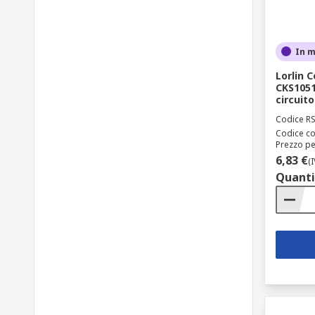
In 
Lorlin 
CKS1051
circuit
Codice R
Codice co
Prezzo pe
6,83 €
(
Quanti