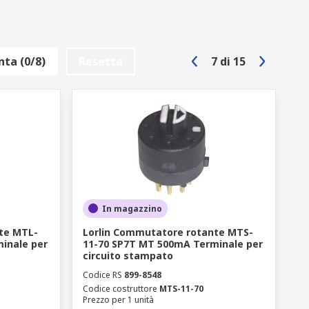
ta (0/8)
Resetta
7
di
15
In magazzino
te MTL-
Lorlin Commutatore rotante MTS-
inale per
11-70 SP7T MT 500mA Terminale per
circuito stampato
Codice RS
899-8548
Codice costruttore
MTS-11-70
Prezzo per 1 unità