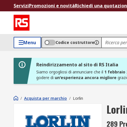
Servizi
Promozioni e novità
Richiedi una quotazio
Menu
Codice costruttore
Reindirizzamento al sito di RS Italia
Siamo orgogliosi di annunciare che il
1 febbraio
godere di
un'esperienza ancora migliore
grazi
/
Acquista per marchio
/
Lorlin
Lorli
289 Pro