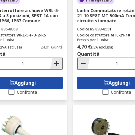
magazzino
In magazzino
Interruttore a chiave WRL-5-
Lorlin Commutatore rotan
S a 3 posizioni, SPST 1A con
21-10 SP8T MT 500mA Term
IP66, IP67 Comune
circuito stampato
S
896-8068
Codice RS
899-8551
struttore
WRL-5-F-D-2-RS
Codice costruttore
MTL-21-10
r 1 unità
Prezzo per 1 unità
4,70 €
(IVA esclusa)
24,01 €/unità
(IVA esclusa)
tà
Quantità
Aggiungi
Aggiungi
Confronta
Confronta