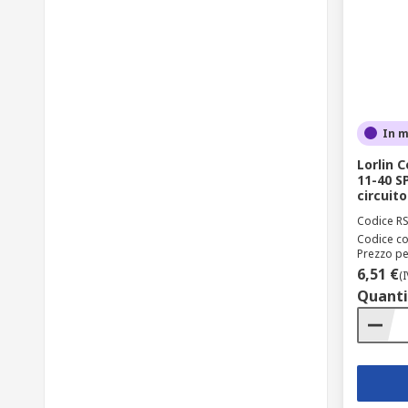
In 
Lorlin 
11-40 S
circuit
Codice R
Codice co
Prezzo pe
6,51 €
(
Quanti