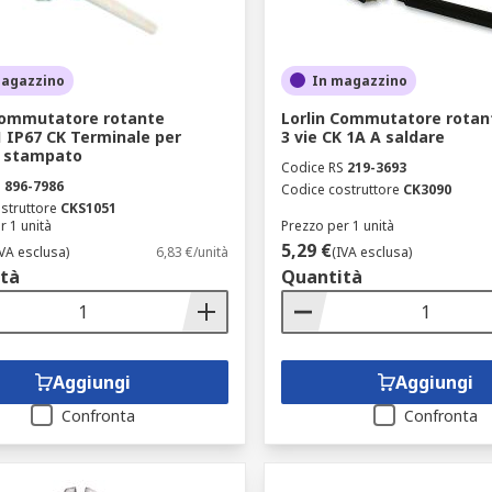
magazzino
In magazzino
Commutatore rotante
Lorlin Commutatore rotan
 IP67 CK Terminale per
3 vie CK 1A A saldare
o stampato
Codice RS
219-3693
S
896-7986
Codice costruttore
CK3090
struttore
CKS1051
r 1 unità
Prezzo per 1 unità
5,29 €
IVA esclusa)
6,83 €/unità
(IVA esclusa)
tà
Quantità
Aggiungi
Aggiungi
Confronta
Confronta