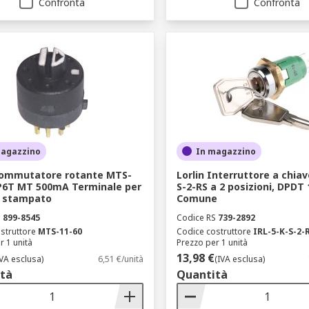
Confronta
Confronta
magazzino
In magazzino
Commutatore rotante MTS-
Lorlin Interruttore a chiav
P6T MT 500mA Terminale per
S-2-RS a 2 posizioni, DPDT
o stampato
Comune
S
899-8545
Codice RS
739-2892
struttore
MTS-11-60
Codice costruttore
IRL-5-K-S-2-
r 1 unità
Prezzo per 1 unità
13,98 €
IVA esclusa)
6,51 €/unità
(IVA esclusa)
tà
Quantità