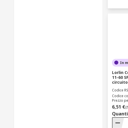
In 
Lorlin 
11-60 S
circuit
Codice R
Codice co
Prezzo pe
6,51 €
(
Quanti