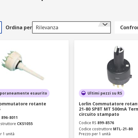
Ordina per
Rilevanza
Confron
poraneamente esaurito
Ultimi pezzi su RS
Commutatore rotante
Lorlin Commutatore rotan
5
21-80 SP8T MT 500mA Term
circuito stampato
S
896-8011
Codice RS
899-8576
struttore
CKS1055
Codice costruttore
MTL-21-80
r 1 unità
Prezzo per 1 unità