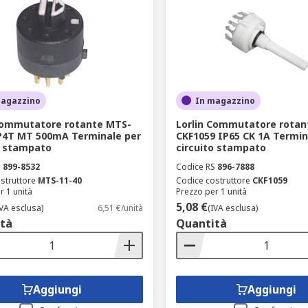
magazzino
In magazzino
Commutatore rotante MTS-
Lorlin Commutatore rotan
P4T MT 500mA Terminale per
CKF1059 IP65 CK 1A Termin
o stampato
circuito stampato
S
899-8532
Codice RS
896-7888
struttore
MTS-11-40
Codice costruttore
CKF1059
r 1 unità
Prezzo per 1 unità
5,08 €
IVA esclusa)
6,51 €/unità
(IVA esclusa)
tà
Quantità
Aggiungi
Aggiungi