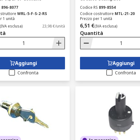
S
896-8077
Codice RS
899-8554
struttore
WRL-5-F-S-2-RS
Codice costruttore
MTL-21-20
r 1 unità
Prezzo per 1 unità
6,51 €
(IVA esclusa)
23,98 €/unità
(IVA esclusa)
tà
Quantità
Aggiungi
Aggiungi
Confronta
Confronta