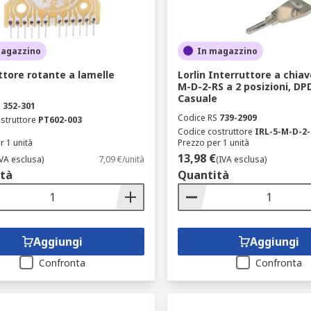
magazzino
In magazzino
ttore rotante a lamelle
Lorlin Interruttore a chiav
M-D-2-RS a 2 posizioni, DP
Casuale
S
352-301
Codice RS
739-2909
struttore
PT602-003
Codice costruttore
IRL-5-M-D-2
r 1 unità
Prezzo per 1 unità
13,98 €
IVA esclusa)
7,09 €/unità
(IVA esclusa)
tà
Quantità
Aggiungi
Aggiungi
Confronta
Confronta