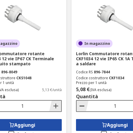
magazzino
In magazzino
Commutatore rotante
Lorlin Commutatore rotan
 12 vie IP67 CK Terminale
CKF1034 12 vie IP65 CK 1A
cuito stampato
a saldare
S
896-8049
Codice RS
896-7844
struttore
CKS1048
Codice costruttore
CKF1034
r 1 unità
Prezzo per 1 unità
5,08 €
IVA esclusa)
5,13 €/unità
(IVA esclusa)
tà
Quantità
Aggiungi
Aggiungi