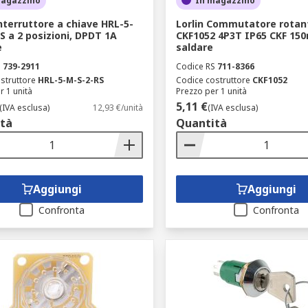
magazzino
In magazzino
Interruttore a chiave HRL-5-
Lorlin Commutatore rotan
S a 2 posizioni, DPDT 1A
CKF1052 4P3T IP65 CKF 15
e
saldare
S
739-2911
Codice RS
711-8366
struttore
HRL-5-M-S-2-RS
Codice costruttore
CKF1052
r 1 unità
Prezzo per 1 unità
5,11 €
(IVA esclusa)
12,93 €/unità
(IVA esclusa)
tà
Quantità
Aggiungi
Aggiungi
Confronta
Confronta