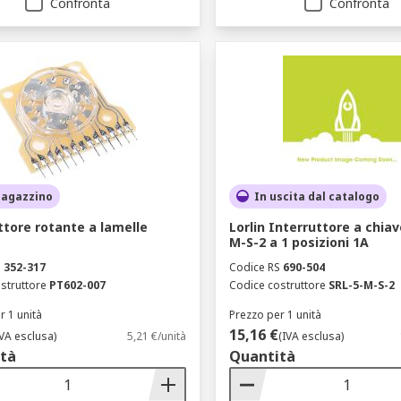
Confronta
Confronta
magazzino
In uscita dal catalogo
ttore rotante a lamelle
Lorlin Interruttore a chiav
M-S-2 a 1 posizioni 1A
S
352-317
Codice RS
690-504
struttore
PT602-007
Codice costruttore
SRL-5-M-S-2
r 1 unità
Prezzo per 1 unità
15,16 €
IVA esclusa)
5,21 €/unità
(IVA esclusa)
tà
Quantità