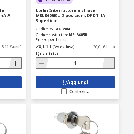
In magazzino
te
Lorlin Interruttore a chiave
0mA A
MSL8605B a 2 posizioni, DPDT 4A
Superficie
Codice RS
187-3584
Codice costruttore
MSL8605B
Prezzo per 1 unità
20,01 €
5,11 €/unità
(IVA esclusa)
20,01 €/unità
Quantità
Aggiungi
Confronta