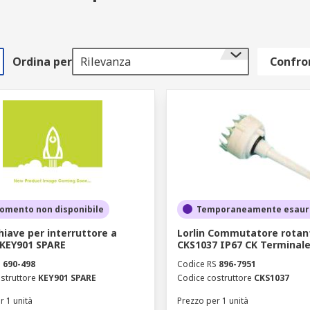
Ordina per
Rilevanza
Confron
omento non disponibile
Temporaneamente esaur
Chiave per interruttore a
Lorlin Commutatore rotan
 KEY901 SPARE
CKS1037 IP67 CK Terminale
S
690-498
Codice RS
896-7951
struttore
KEY901 SPARE
Codice costruttore
CKS1037
r 1 unità
Prezzo per 1 unità