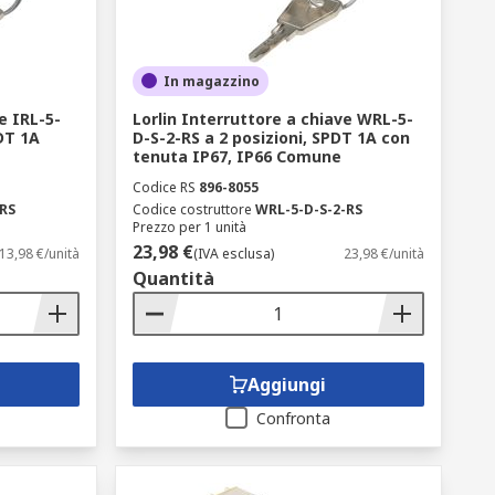
In magazzino
e IRL-5-
Lorlin Interruttore a chiave WRL-5-
DT 1A
D-S-2-RS a 2 posizioni, SPDT 1A con
tenuta IP67, IP66 Comune
Codice RS
896-8055
-RS
Codice costruttore
WRL-5-D-S-2-RS
Prezzo per 1 unità
23,98 €
13,98 €/unità
(IVA esclusa)
23,98 €/unità
Quantità
Aggiungi
Confronta