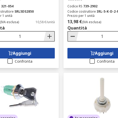
S
321-054
Codice RS
739-2902
struttore
SRL5DS2850
Codice costruttore
IRL-5-K-D-2-
r 1 unità
Prezzo per 1 unità
13,98 €
(IVA esclusa)
10,58 €/unità
(IVA esclusa)
tà
Quantità
Aggiungi
Aggiungi
Confronta
Confronta