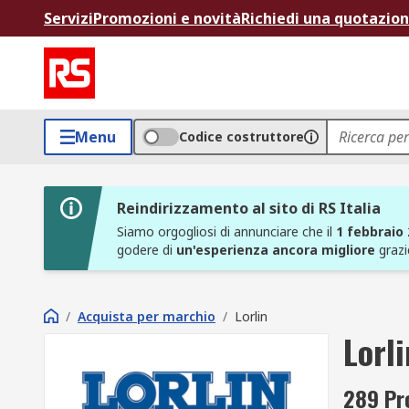
Servizi
Promozioni e novità
Richiedi una quotazio
Menu
Codice costruttore
Reindirizzamento al sito di RS Italia
Siamo orgogliosi di annunciare che il
1 febbraio
godere di
un'esperienza ancora migliore
grazi
/
Acquista per marchio
/
Lorlin
Lorli
289 Pro