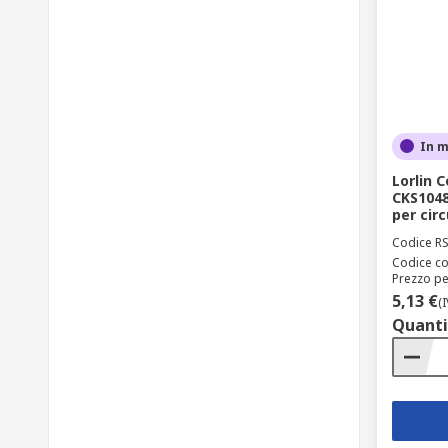
In 
Lorlin 
CKS1048
per cir
Codice R
Codice co
Prezzo pe
5,13 €
(
Quanti