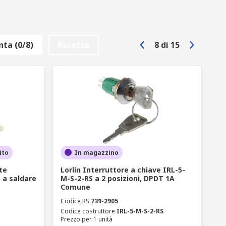
ta (0/8)
Resetta
8
di
15
ito
In magazzino
te
Lorlin Interruttore a chiave IRL-5-
 a saldare
M-S-2-RS a 2 posizioni, DPDT 1A
Comune
Codice RS
739-2905
Codice costruttore
IRL-5-M-S-2-RS
Prezzo per 1 unità