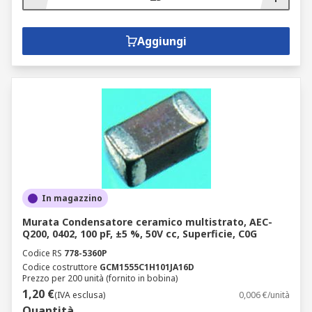
Aggiungi
In magazzino
Murata Condensatore ceramico multistrato, AEC-
Q200, 0402, 100 pF, ±5 %, 50V cc, Superficie, C0G
Codice RS
778-5360P
Codice costruttore
GCM1555C1H101JA16D
Prezzo per 200 unità (fornito in bobina)
1,20 €
(IVA esclusa)
0,006 €/unità
Quantità