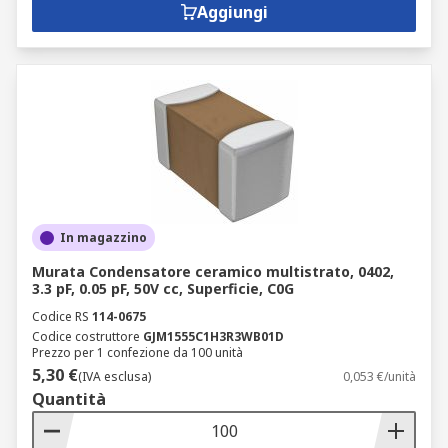
Aggiungi
In magazzino
Murata Condensatore ceramico multistrato, 0402,
3.3 pF, 0.05 pF, 50V cc, Superficie, C0G
Codice RS
114-0675
Codice costruttore
GJM1555C1H3R3WB01D
Prezzo per 1 confezione da 100 unità
5,30 €
(IVA esclusa)
0,053 €/unità
Quantità