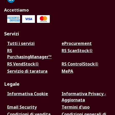
Accettiamo
Servizi
Tutti i servizi
eProcurement
RS
RS ScanStock®
PurchasingManager™
RS VendStock®
RS ControlStock®
Servizio di taratura
MePA
Legale
Informativa Cookie
Informativa Privacy -
Aggiornata
Email Security
Termini d'uso
Condizioni di vendita
Condizioni generali di