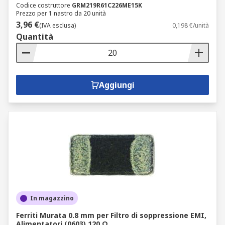
Codice costruttore
GRM219R61C226ME15K
Prezzo per 1 nastro da 20 unità
3,96 €
(IVA esclusa)
0,198 €/unità
Quantità
Aggiungi
In magazzino
Ferriti Murata 0.8 mm per Filtro di soppressione EMI,
Alimentatori (0603) 120 Ω