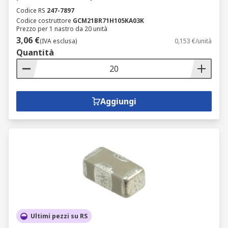
Codice RS
247-7897
Codice costruttore
GCM21BR71H105KA03K
Prezzo per 1 nastro da 20 unità
3,06 €
(IVA esclusa)
0,153 €/unità
Quantità
Aggiungi
Ultimi pezzi su RS