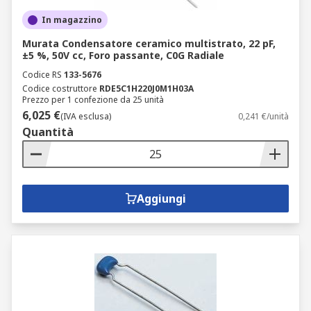
In magazzino
Murata Condensatore ceramico multistrato, 22 pF,
±5 %, 50V cc, Foro passante, C0G Radiale
Codice RS
133-5676
Codice costruttore
RDE5C1H220J0M1H03A
Prezzo per 1 confezione da 25 unità
6,025 €
(IVA esclusa)
0,241 €/unità
Quantità
Aggiungi