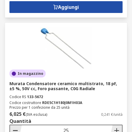
Aggiungi
In magazzino
Murata Condensatore ceramico multistrato, 18 pF,
±5 %, 50V cc, Foro passante, C0G Radiale
Codice RS
133-5672
Codice costruttore
RDE5C1H180J0M1H03A
Prezzo per 1 confezione da 25 unità
6,025 €
(IVA esclusa)
0,241 €/unità
Quantità