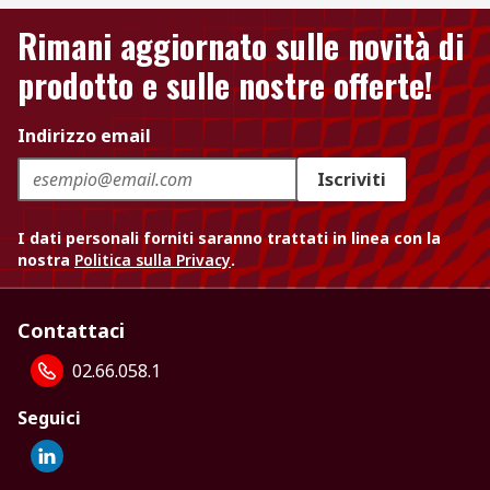
Rimani aggiornato sulle novità di
prodotto e sulle nostre offerte!
Indirizzo email
Iscriviti
I dati personali forniti saranno trattati in linea con la
nostra
Politica sulla Privacy
.
Contattaci
02.66.058.1
Seguici