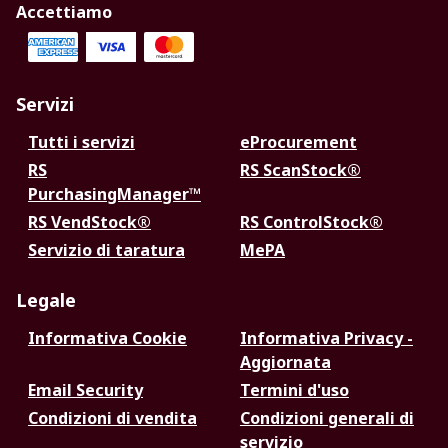
Accettiamo
Servizi
Tutti i servizi
eProcurement
RS
RS ScanStock®
PurchasingManager™
RS VendStock®
RS ControlStock®
Servizio di taratura
MePA
Legale
Informativa Cookie
Informativa Privacy -
Aggiornata
Email Security
Termini d'uso
Condizioni di vendita
Condizioni generali di
servizio