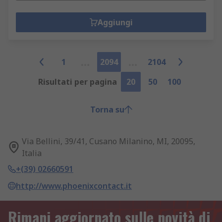
Aggiungi
1
2094
2104
Risultati per pagina
20
50
100
Torna su
Via Bellini, 39/41, Cusano Milanino, MI, 20095,
Italia
+(39) 02660591
http://www.phoenixcontact.it
Rimani aggiornato sulle novità di