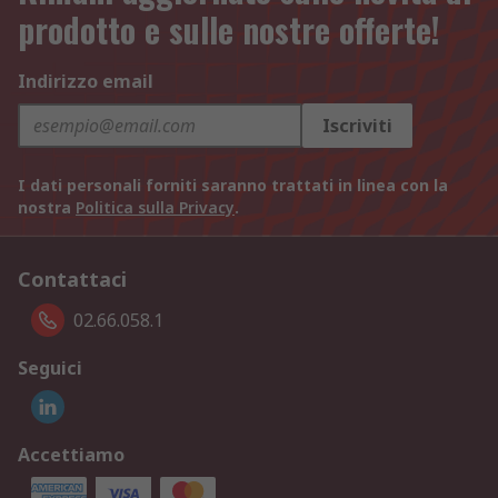
prodotto e sulle nostre offerte!
Indirizzo email
Iscriviti
I dati personali forniti saranno trattati in linea con la
nostra
Politica sulla Privacy
.
Contattaci
02.66.058.1
Seguici
Accettiamo