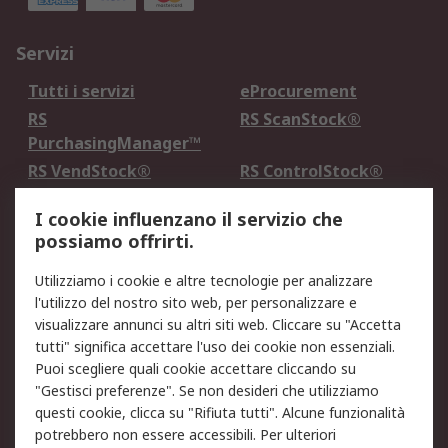
Servizi
Tutti i servizi
eProcurement
RS
RS ScanStock®
PurchasingManager™
RS VendStock®
RS ControlStock®
Servizio di taratura
MePA
I cookie influenzano il servizio che
possiamo offrirti.
Legale
Utilizziamo i cookie e altre tecnologie per analizzare
Informativa Cookie
Informativa Privacy -
l'utilizzo del nostro sito web, per personalizzare e
Aggiornata
visualizzare annunci su altri siti web. Cliccare su "Accetta
Email Security
Termini d'uso
tutti" significa accettare l'uso dei cookie non essenziali.
Condizioni di vendita
Condizioni generali di
Puoi scegliere quali cookie accettare cliccando su
servizio
"Gestisci preferenze". Se non desideri che utilizziamo
questi cookie, clicca su "Rifiuta tutti". Alcune funzionalità
Etica e responsabilità
potrebbero non essere accessibili. Per ulteriori