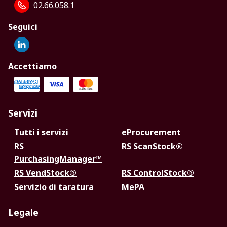
02.66.058.1
Seguici
Accettiamo
Servizi
Tutti i servizi
eProcurement
RS
RS ScanStock®
PurchasingManager™
RS VendStock®
RS ControlStock®
Servizio di taratura
MePA
Legale