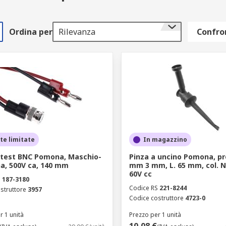
Ordina per
Rilevanza
Confron
te limitate
In magazzino
 test BNC Pomona, Maschio-
Pinza a uncino Pomona, pr
, 500V ca, 140 mm
mm 3 mm, L. 65 mm, col. N
60V cc
S
187-3180
Codice RS
221-8244
struttore
3957
Codice costruttore
4723-0
r 1 unità
Prezzo per 1 unità