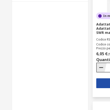
In 
Adattat
Adattat
SWR max
Codice R
Codice co
Prezzo pe
6,05 €
(
Quanti