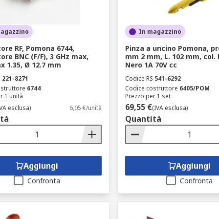
magazzino
In magazzino
ore RF, Pomona 6744,
Pinza a uncino Pomona, pr
ore BNC (F/F), 3 GHz max,
mm 2 mm, L. 102 mm, col. 
 1.35, Ø 12.7 mm
Nero 1A 70V cc
S
221-8271
Codice RS
541-6292
struttore
6744
Codice costruttore
6405/POM
r 1 unità
Prezzo per 1 set
69,55 €
IVA esclusa)
6,05 €/unità
(IVA esclusa)
tà
Quantità
Aggiungi
Aggiungi
Confronta
Confronta