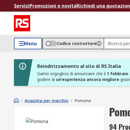
Servizi
Promozioni e novità
Richiedi una quotazio
Menu
Codice costruttore
Reindirizzamento al sito di RS Italia
Siamo orgogliosi di annunciare che il
1 febbraio
godere di
un'esperienza ancora migliore
grazi
/
Acquista per marchio
/
Pomona
Pom
94 Pro