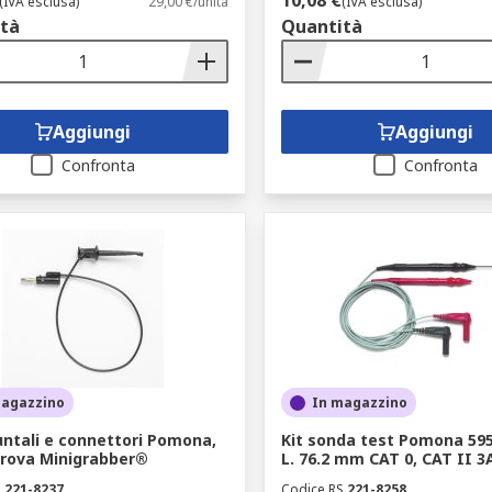
10,08 €
(IVA esclusa)
29,00 €/unità
(IVA esclusa)
tà
Quantità
Aggiungi
Aggiungi
Confronta
Confronta
magazzino
In magazzino
puntali e connettori Pomona,
Kit sonda test Pomona 595
 prova Minigrabber®
L. 76.2 mm CAT 0, CAT II 3
S
221-8237
Codice RS
221-8258