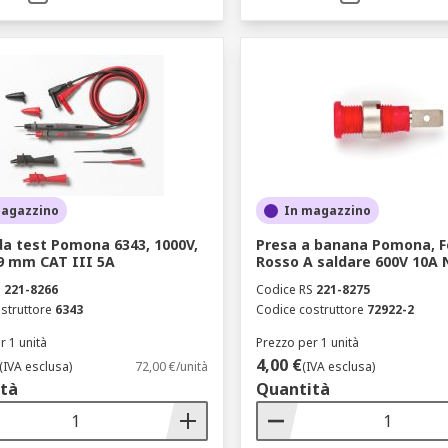
magazzino
In magazzino
da test Pomona 6343, 1000V,
Presa a banana Pomona, 
09 mm CAT III 5A
Rosso A saldare 600V 10A 
S
221-8266
Codice RS
221-8275
struttore
6343
Codice costruttore
72922-2
r 1 unità
Prezzo per 1 unità
4,00 €
(IVA esclusa)
72,00 €/unità
(IVA esclusa)
tà
Quantità