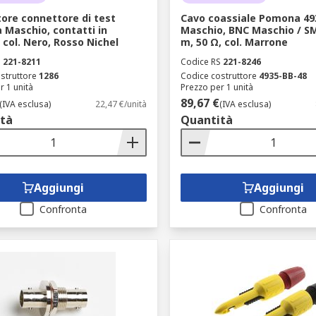
ore connettore di test
Cavo coassiale Pomona 49
Maschio, contatti in
Maschio, BNC Maschio / SMA
 col. Nero, Rosso Nichel
m, 50 Ω, col. Marrone
S
221-8211
Codice RS
221-8246
struttore
1286
Codice costruttore
4935-BB-48
r 1 unità
Prezzo per 1 unità
89,67 €
(IVA esclusa)
22,47 €/unità
(IVA esclusa)
tà
Quantità
Aggiungi
Aggiungi
Confronta
Confronta