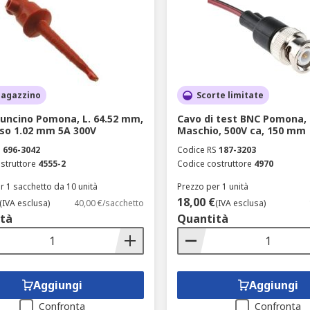
magazzino
Scorte limitate
 uncino Pomona, L. 64.52 mm,
Cavo di test BNC Pomona,
sso 1.02 mm 5A 300V
Maschio, 500V ca, 150 mm
S
696-3042
Codice RS
187-3203
struttore
4555-2
Codice costruttore
4970
r 1 sacchetto da 10 unità
Prezzo per 1 unità
18,00 €
(IVA esclusa)
40,00 €/sacchetto
(IVA esclusa)
tà
Quantità
Aggiungi
Aggiungi
Confronta
Confronta