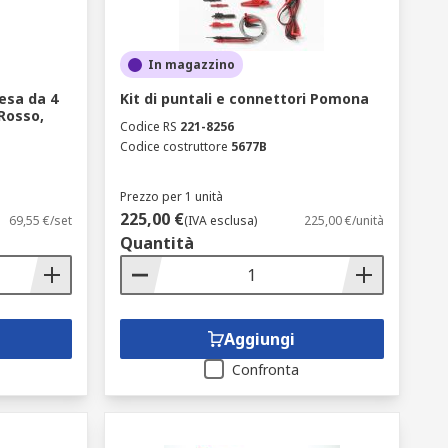
In magazzino
esa da 4
Kit di puntali e connettori Pomona
Rosso,
Codice RS
221-8256
Codice costruttore
5677B
Prezzo per 1 unità
225,00 €
69,55 €/set
(IVA esclusa)
225,00 €/unità
Quantità
Aggiungi
Confronta