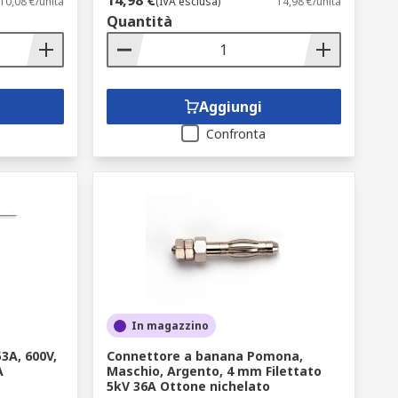
14,98 €
10,08 €/unità
(IVA esclusa)
14,98 €/unità
Quantità
Aggiungi
Confronta
In magazzino
3A, 600V,
Connettore a banana Pomona,
A
Maschio, Argento, 4 mm Filettato
5kV 36A Ottone nichelato