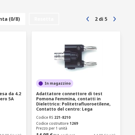
ta (0/8)
Resetta
2
di
5
In magazzino
esa da 4.2
Adattatore connettore di test
ero 5A
Pomona Femmina, contatti in
Dielettrico: Politetrafluoroetilene,
Contatto del centro: Lega
Codice RS
221-8210
Codice costruttore
1269
Prezzo per 1 unità