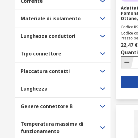
Corrente
Adattat
Pomona 
Materiale di isolamento
Ottone,
Codice R
Codice co
Lunghezza conduttori
Prezzo pe
22,47 €
Quanti
Tipo connettore
Placcatura contatti
Lunghezza
Genere connettore B
Temperatura massima di
funzionamento