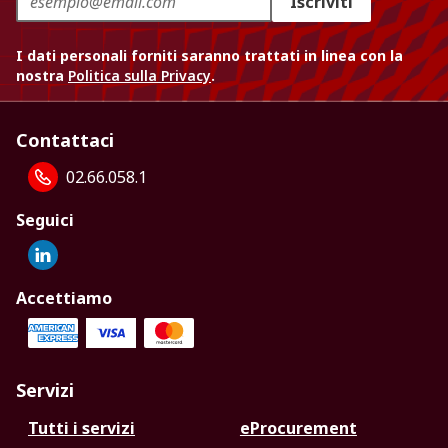
Iscriviti
I dati personali forniti saranno trattati in linea con la
nostra
Politica sulla Privacy
.
Contattaci
02.66.058.1
Seguici
Accettiamo
Servizi
Tutti i servizi
eProcurement