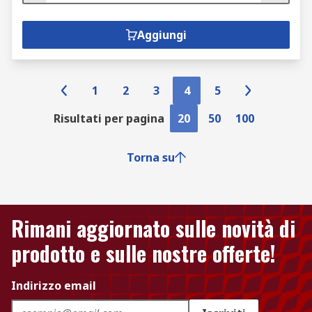
Aggiungi
1
2
3
4
5
Risultati per pagina
20
50
100
Torna su
Rimani aggiornato sulle novità di
prodotto e sulle nostre offerte!
Indirizzo email