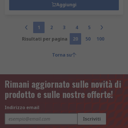
Aggiungi
1
2
3
4
5
Risultati per pagina
20
50
100
Torna su
Rimani aggiornato sulle novità di
prodotto e sulle nostre offerte!
Indirizzo email
Iscriviti