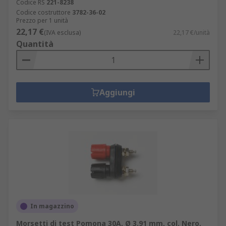
Codice RS
221-8238
Codice costruttore
3782-36-02
Prezzo per 1 unità
22,17 €
(IVA esclusa)
22,17 €/unità
Quantità
Aggiungi
In magazzino
Morsetti di test Pomona 30A, Ø 3.91 mm, col. Nero,