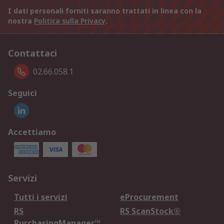
I dati personali forniti saranno trattati in linea con la
nostra
Politica sulla Privacy
.
Contattaci
02.66.058.1
Seguici
Accettiamo
Servizi
Tutti i servizi
eProcurement
RS
RS ScanStock®
PurchasingManager™