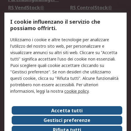
RS VendStock®
RS ControlStock®
Servizio di taratura
MePA
I cookie influenzano il servizio che
possiamo offrirti.
Legale
Utilizziamo i cookie e altre tecnologie per analizzare
Informativa Cookie
Informativa Privacy -
l'utilizzo del nostro sito web, per personalizzare e
Aggiornata
visualizzare annunci su altri siti web. Cliccare su "Accetta
Email Security
Termini d'uso
tutti" significa accettare l'uso dei cookie non essenziali.
Condizioni di vendita
Condizioni generali di
Puoi scegliere quali cookie accettare cliccando su
servizio
"Gestisci preferenze". Se non desideri che utilizziamo
questi cookie, clicca su "Rifiuta tutti". Alcune funzionalità
Etica e responsabilità
potrebbero non essere accessibili. Per ulteriori
informazioni, leggi la nostra
cookie policy
.
Chi Siamo
Chi Siamo
Contattaci
Accetta tutti
Supporto
ESG
Gestisci preferenze
Carriere
RS Group
Rifiuta tutti
Press Centre
Discovery: il Blog di RS