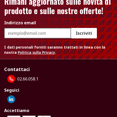
Rimani aggiornato sulle novità di
prodotto e sulle nostre offerte!
Indirizzo email
Iscriviti
I dati personali forniti saranno trattati in linea con la
nostra
Politica sulla Privacy
.
Contattaci
02.66.058.1
Seguici
Accettiamo