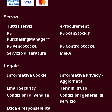
Servizi
Tutti i servizi
eProcurement
RS
RS ScanStock®
PurchasingManager™
RS VendStock®
RS ControlStock®
Servizio di taratura
MePA
Legale
Informativa Cookie
Informativa Privacy -
Aggiornata
Email Security
Termini d'uso
Condizioni di vendita
Condizioni generali di
servizio
Etica e responsabilità