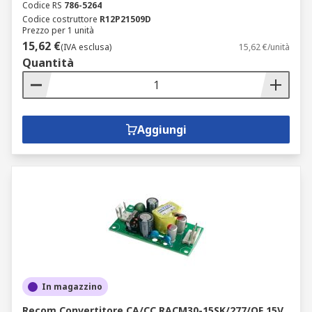
Codice RS
786-5264
Codice costruttore
R12P21509D
Prezzo per 1 unità
15,62 €
(IVA esclusa)
15,62 €/unità
Quantità
Aggiungi
In magazzino
Recom Convertitore CA/CC RACM30-15SK/277/OF 15V