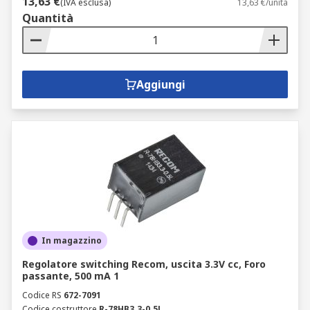
13,63 €
(IVA esclusa)
13,63 €/unità
Quantità
Aggiungi
In magazzino
Regolatore switching Recom, uscita 3.3V cc, Foro
passante, 500 mA 1
Codice RS
672-7091
Codice costruttore
R-78HB3.3-0.5L