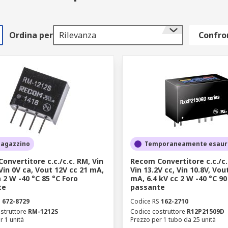
Ordina per
Rilevanza
Confron
magazzino
Temporaneamente esaur
onvertitore c.c./c.c. RM, Vin
Recom Convertitore c.c./c.
 Vin 0V ca, Vout 12V cc 21 mA,
Vin 13.2V cc, Vin 10.8V, Vou
 2 W -40 °C 85 °C Foro
mA, 6.4 kV cc 2 W -40 °C 90
te
passante
S
672-8729
Codice RS
162-2710
struttore
RM-1212S
Codice costruttore
R12P21509D
r 1 unità
Prezzo per 1 tubo da 25 unità