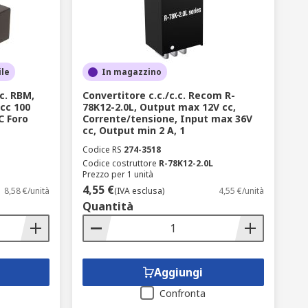
ile
In magazzino
c. RBM,
Convertitore c.c./c.c. Recom R-
 cc 100
78K12-2.0L, Output max 12V cc,
C Foro
Corrente/tensione, Input max 36V
cc, Output min 2 A, 1
Codice RS
274-3518
Codice costruttore
R-78K12-2.0L
Prezzo per 1 unità
4,55 €
8,58 €/unità
(IVA esclusa)
4,55 €/unità
Quantità
Aggiungi
Confronta