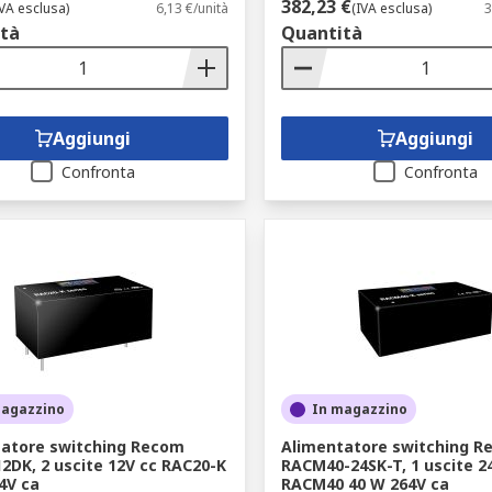
382,23 €
IVA esclusa)
6,13 €/unità
(IVA esclusa)
3
tà
Quantità
Aggiungi
Aggiungi
Confronta
Confronta
magazzino
In magazzino
atore switching Recom
Alimentatore switching R
2DK, 2 uscite 12V cc RAC20-K
RACM40-24SK-T, 1 uscite 2
4V ca
RACM40 40 W 264V ca