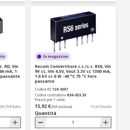
ito
In magazzino
. RD, Vin
Recom Convertitore c.c./c.c. RS6, Vin
 66 mA, 1
9V cc, Vin 4.5V, Vout 3.3V cc 1300 mA,
o passante
1.6 kV cc 6 W -40 °C 75 °C Foro
passante
Codice RS
124-4207
Codice costruttore
RS6-053.3S
Prezzo per 1 unità
15,92 €
09,79 €/tubo
(IVA esclusa)
15,92 €/unità
Quantità