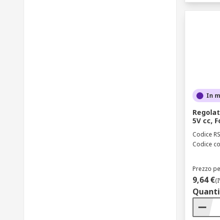
In 
Regolat
5V cc, 
Codice R
Codice co
Prezzo pe
9,64 €
(
Quanti