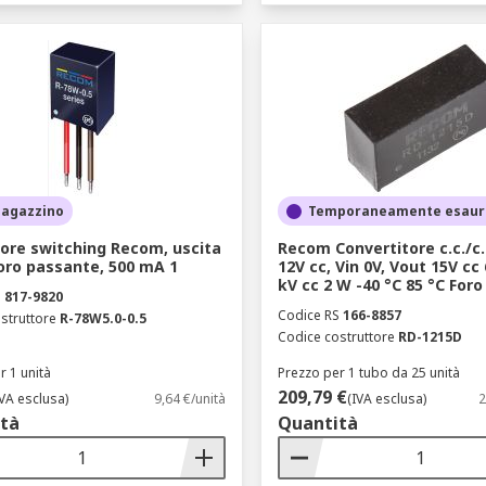
magazzino
Temporaneamente esaur
ore switching Recom, uscita
Recom Convertitore c.c./c.c
Foro passante, 500 mA 1
12V cc, Vin 0V, Vout 15V cc
kV cc 2 W -40 °C 85 °C For
S
817-9820
Codice RS
166-8857
struttore
R-78W5.0-0.5
Codice costruttore
RD-1215D
r 1 unità
Prezzo per 1 tubo da 25 unità
209,79 €
IVA esclusa)
9,64 €/unità
(IVA esclusa)
2
tà
Quantità