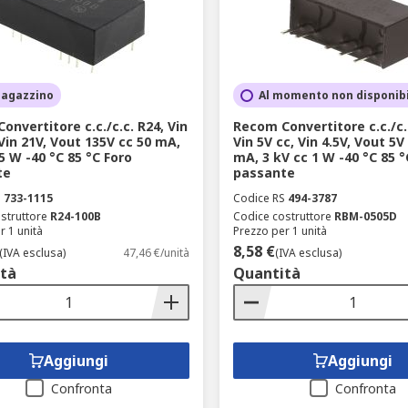
magazzino
Al momento non disponib
onvertitore c.c./c.c. R24, Vin
Recom Convertitore c.c./c.
 Vin 21V, Vout 135V cc 50 mA,
Vin 5V cc, Vin 4.5V, Vout 5V
5 W -40 °C 85 °C Foro
mA, 3 kV cc 1 W -40 °C 85 °
te
passante
S
733-1115
Codice RS
494-3787
struttore
R24-100B
Codice costruttore
RBM-0505D
r 1 unità
Prezzo per 1 unità
8,58 €
(IVA esclusa)
47,46 €/unità
(IVA esclusa)
tà
Quantità
Aggiungi
Aggiungi
Confronta
Confronta