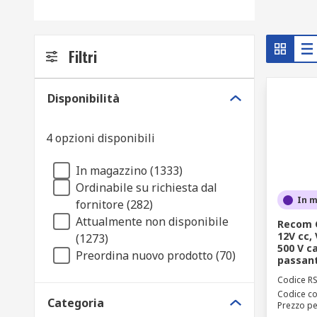
Filtri
Disponibilità
4 opzioni disponibili
In magazzino (1333)
Ordinabile su richiesta dal
In 
fornitore (282)
Attualmente non disponibile
Recom C
12V cc,
(1273)
500 V ca
Preordina nuovo prodotto (70)
passan
Codice R
Codice co
Categoria
Prezzo pe