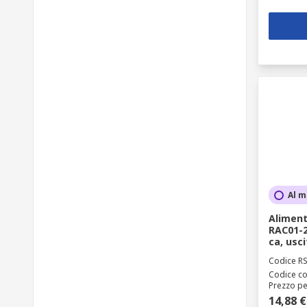
Al m
Aliment
RAC01-2
ca, usc
Codice R
Codice co
Prezzo pe
14,88 €