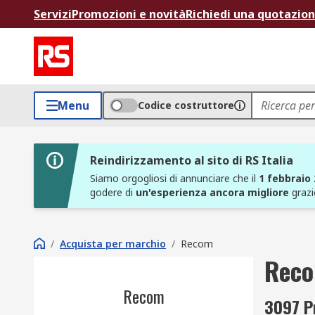
Servizi
Promozioni e novità
Richiedi una quotazio
Menu
Codice costruttore
Reindirizzamento al sito di RS Italia
Siamo orgogliosi di annunciare che il
1 febbraio
godere di
un'esperienza ancora migliore
grazi
/
Acquista per marchio
/
Recom
Rec
Recom
3097 P