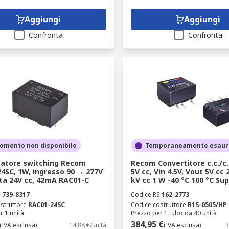
Aggiungi
Aggiungi
Confronta
Confronta
omento non disponibile
Temporaneamente esaur
atore switching Recom
Recom Convertitore c.c./c.c
4SC, 1W, ingresso 90 → 277V
5V cc, Vin 4.5V, Vout 5V cc
ita 24V cc, 42mA RAC01-C
kV cc 1 W -40 °C 100 °C Sup
S
739-8317
Codice RS
162-2773
struttore
RAC01-24SC
Codice costruttore
R1S-0505/HP
r 1 unità
Prezzo per 1 tubo da 40 unità
384,95 €
(IVA esclusa)
14,88 €/unità
(IVA esclusa)
3