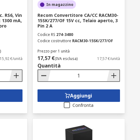
In magazzino
. RS6, Vin
Recom Convertitore CA/CC RACM30-
cc 1300 mA,
15SK/277/OF 15V cc, Telaio aperto, 3
Foro
Pin 2 A
Codice RS
274-3480
Codice costruttore
RACM30-15SK/277/OF
)
Prezzo per 1 unità
17,57 €
15,92 €/unità
(IVA esclusa)
17,57 €/unità
Quantità
Aggiungi
Confronta