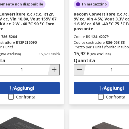
omento non disponibile
In magazzino
onvertitore c.c./c.c. R12P,
Recom Convertitore c.c./c.c
V cc, Vin 10.8V, Vout 159V 67
9V cc, Vin 4.5V, Vout 3.3V 
kV cc 2 W -40 °C 90 °C Foro
1.6 kV cc 6 W -40 °C 75 °C 
te
passante
S
786-5264
Codice RS
124-4207P
struttore
R12P21509D
Codice costruttore
RS6-053.3S
r 1 unità
Prezzo per 1 unità (fornito in tubo
15,92 €
(IVA esclusa)
15,62 €/unità
(IVA esclusa)
tà
Quantità
Aggiungi
Aggiungi
Confronta
Confronta