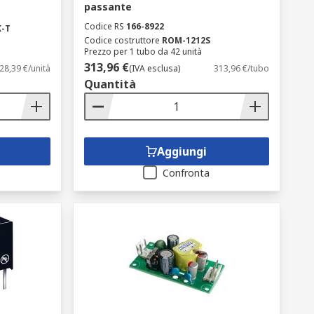
passante
Codice RS
166-8922
K-T
Codice costruttore
ROM-1212S
Prezzo per 1 tubo da 42 unità
313,96 €
28,39 €/unità
(IVA esclusa)
313,96 €/tubo
Quantità
Aggiungi
Confronta