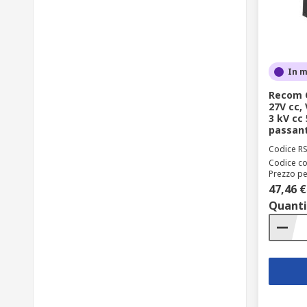
In 
Recom C
27V cc,
3 kV cc 
passan
Codice R
Codice co
Prezzo pe
47,46 €
Quanti