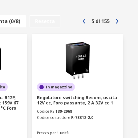
ta (0/8)
Resetta
5
di
155
ito
In magazzino
c. R12P,
Regolatore switching Recom, uscita
t 159V 67
12V cc, Foro passante, 2 A 32V cc 1
 °C Foro
Codice RS
139-2968
Codice costruttore
R-78B12-2.0
Prezzo per 1 unità