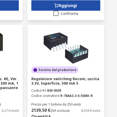
Aggiungi
Confronta
Fornito dal produttore
. RE, Vin
Regolatore switching Recom, uscita
c 300 mA, 1
3.3V, Superficie, 500 mA 5
o passante
Codice RS
830-0030
Codice costruttore
R-78AA3.3-0.5SMD-R
)
Prezzo per 1 bobina da 250 unità
2139,50 €
6,27 €/unità
(IVA esclusa)
8,558 €/unità
Quantità