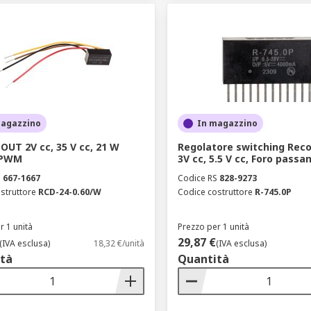
magazzino
In magazzino
OUT 2V cc, 35 V cc, 21 W
Regolatore switching Reco
 PWM
3V cc, 5.5 V cc, Foro passan
S
667-1667
Codice RS
828-9273
struttore
RCD-24-0.60/W
Codice costruttore
R-745.0P
r 1 unità
Prezzo per 1 unità
29,87 €
(IVA esclusa)
18,32 €/unità
(IVA esclusa)
tà
Quantità