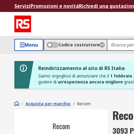
Servizi
Promozioni e novità
Richiedi una quotazio
Menu
Codice costruttore
Reindirizzamento al sito di RS Italia
Siamo orgogliosi di annunciare che il
1 febbraio
godere di
un'esperienza ancora migliore
grazi
/
Acquista per marchio
/
Recom
Rec
Recom
3093 P