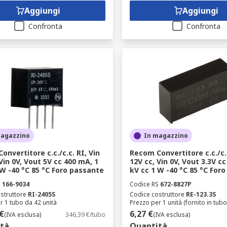
Aggiungi
Aggiungi
Confronta
Confronta
magazzino
In magazzino
onvertitore c.c./c.c. RI, Vin
Recom Convertitore c.c./c.c
Vin 0V, Vout 5V cc 400 mA, 1
12V cc, Vin 0V, Vout 3.3V c
 W -40 °C 85 °C Foro passante
kV cc 1 W -40 °C 85 °C For
S
166-9034
Codice RS
672-8827P
struttore
RI-2405S
Codice costruttore
RE-123.3S
r 1 tubo da 42 unità
Prezzo per 1 unità (fornito in tubo
€
6,27 €
(IVA esclusa)
346,39 €/tubo
(IVA esclusa)
tà
Quantità