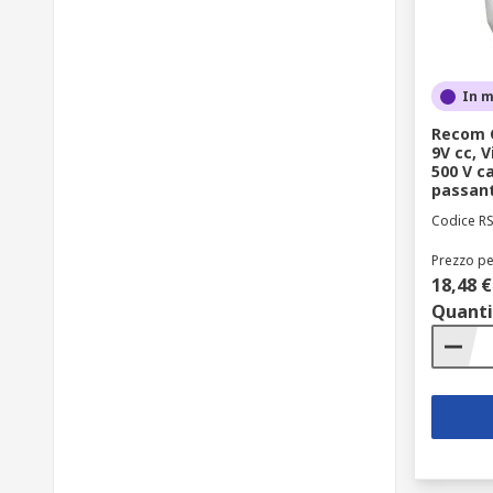
In 
Recom C
9V cc, V
500 V ca
passan
Codice R
Prezzo pe
18,48 €
Quanti