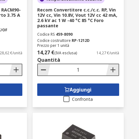
C RACM90-
Recom Convertitore c.c./c.c. RP, Vin
rto 3.75 A
12V cc, Vin 10.8V, Vout 12V cc 42 mA,
2.6 kV ac 1 W -40 °C 85 °C Foro
passante
K/OF
Codice RS
459-8090
Codice costruttore
RP-1212D
Prezzo per 1 unità
14,27 €
28,62 €/unità
(IVA esclusa)
14,27 €/unità
Quantità
Aggiungi
Confronta