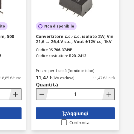
ito
Non disponibile
om, 500
Convertitore c.c.-c.c. isolato 2W, Vin
21,6 → 26,4 V c.c., Vout ±12V cc, 1kV
Codice RS
706-3749P
5
Codice costruttore
R2D-2412
Prezzo per 1 unità (fornito in tubo)
11,47 €
18,85 €/tubo
(IVA esclusa)
11,47 €/unità
Quantità
Aggiungi
Confronta