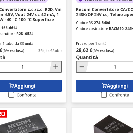
onvertitore c.c./c.c. R2D, Vin
Recom Convertitore CA/C
in 4.5V, Vout 24V cc 42 mA, 1
24SK/OF 24V cc, Telaio ape
W -40 °C 100 °C Superficie
Codice RS
274-5406
S
166-6614
Codice costruttore
RACM90-24S
struttore
R2D-0524
r 1 tubo da 33 unità
Prezzo per 1 unità
€
28,62 €
(IVA esclusa)
364,44 €/tubo
(IVA esclusa)
tà
Quantità
Aggiungi
Aggiungi
Confronta
Confronta