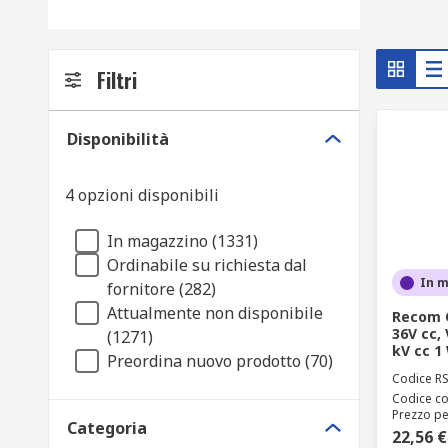
Filtri
Disponibilità
4 opzioni disponibili
In magazzino (1331)
Ordinabile su richiesta dal
In 
fornitore (282)
Attualmente non disponibile
Recom C
36V cc, 
(1271)
kV cc 1
Preordina nuovo prodotto (70)
Codice R
Codice co
Prezzo pe
Categoria
22,56 €