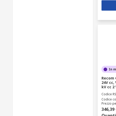
In 
Recom C
24V cc, 
kV cc 2
Codice R
Codice co
Prezzo pe
346,39 
Quanti