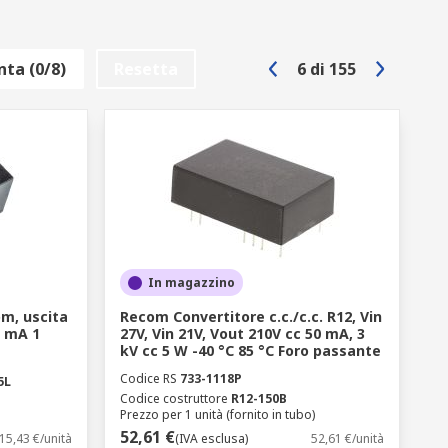
ta (0/8)
Resetta
6
di
155
In magazzino
m, uscita
Recom Convertitore c.c./c.c. R12, Vin
0 mA 1
27V, Vin 21V, Vout 210V cc 50 mA, 3
kV cc 5 W -40 °C 85 °C Foro passante
Codice RS
733-1118P
5L
Codice costruttore
R12-150B
Prezzo per 1 unità (fornito in tubo)
52,61 €
15,43 €/unità
(IVA esclusa)
52,61 €/unità