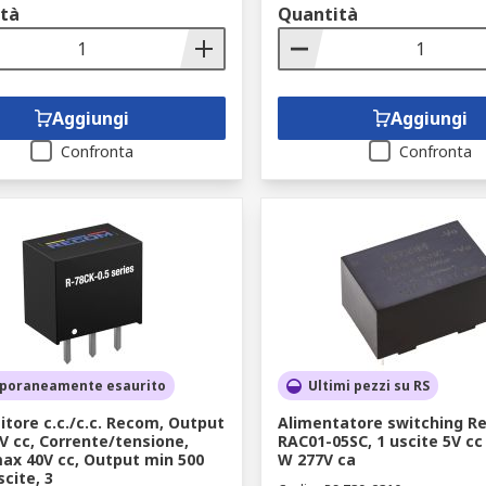
tà
Quantità
Aggiungi
Aggiungi
Confronta
Confronta
poraneamente esaurito
Ultimi pezzi su RS
itore c.c./c.c. Recom, Output
Alimentatore switching R
V cc, Corrente/tensione,
RAC01-05SC, 1 uscite 5V cc
ax 40V cc, Output min 500
W 277V ca
cite, 3