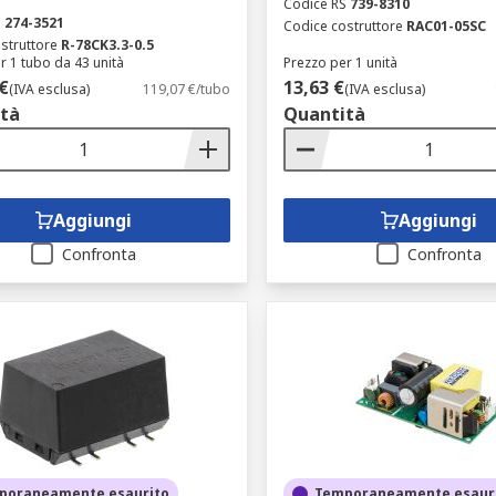
Codice RS
739-8310
S
274-3521
Codice costruttore
RAC01-05SC
struttore
R-78CK3.3-0.5
r 1 tubo da 43 unità
Prezzo per 1 unità
€
13,63 €
(IVA esclusa)
119,07 €/tubo
(IVA esclusa)
tà
Quantità
Aggiungi
Aggiungi
Confronta
Confronta
poraneamente esaurito
Temporaneamente esaur