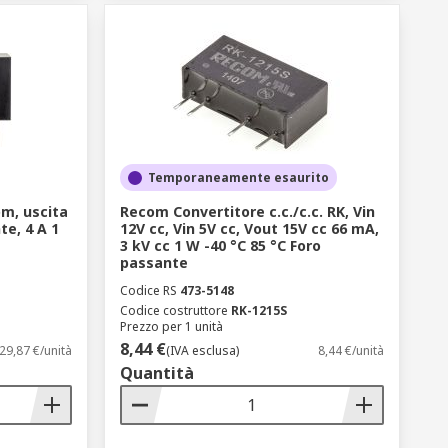
Temporaneamente esaurito
m, uscita
Recom Convertitore c.c./c.c. RK, Vin
te, 4 A 1
12V cc, Vin 5V cc, Vout 15V cc 66 mA,
3 kV cc 1 W -40 °C 85 °C Foro
passante
Codice RS
473-5148
Codice costruttore
RK-1215S
Prezzo per 1 unità
8,44 €
29,87 €/unità
(IVA esclusa)
8,44 €/unità
Quantità