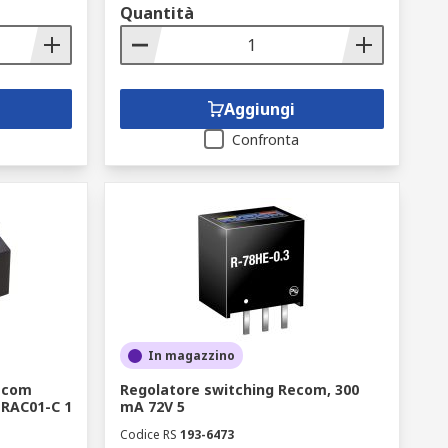
Quantità
Aggiungi
Confronta
In magazzino
ecom
Regolatore switching Recom, 300
 RAC01-C 1
mA 72V 5
Codice RS
193-6473