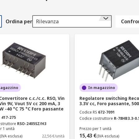
Ordina per
Rilevanza
Confron
magazzino
In magazzino
onvertitore c.c./c.c. RSO, Vin
Regolatore switching Reco
Vin 9V, Vout 5V cc 200 mA, 3
3.3V cc, Foro passante, 50
 W -40 °C 75 °C Foro passante
Codice RS
672-7091
S
417-275
Codice costruttore
R-78HB3.3-0.
struttore
RSO-2405SZ/H3
r 1 unità
Prezzo per 1 unità
15,43 €
(IVA esclusa)
22,56 €/unità
(IVA esclusa)