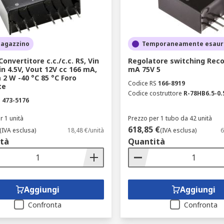
magazzino
Temporaneamente esaur
onvertitore c.c./c.c. RS, Vin
Regolatore switching Rec
in 4.5V, Vout 12V cc 166 mA,
mA 75V 5
 2 W -40 °C 85 °C Foro
Codice RS
166-8919
te
Codice costruttore
R-78HB6.5-0.
S
473-5176
r 1 unità
Prezzo per 1 tubo da 42 unità
618,85 €
(IVA esclusa)
18,48 €/unità
(IVA esclusa)
6
tà
Quantità
Aggiungi
Aggiungi
Confronta
Confronta