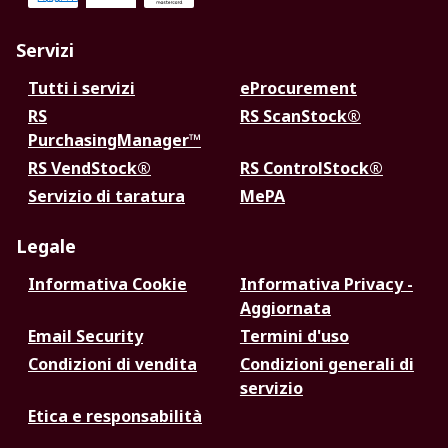
Servizi
Tutti i servizi
eProcurement
RS
RS ScanStock®
PurchasingManager™
RS VendStock®
RS ControlStock®
Servizio di taratura
MePA
Legale
Informativa Cookie
Informativa Privacy -
Aggiornata
Email Security
Termini d'uso
Condizioni di vendita
Condizioni generali di
servizio
Etica e responsabilità