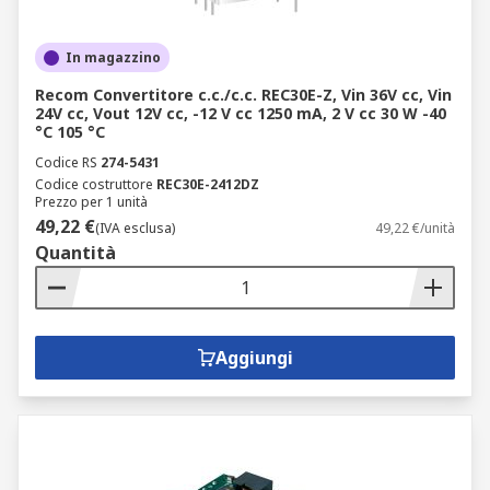
In magazzino
Recom Convertitore c.c./c.c. REC30E-Z, Vin 36V cc, Vin
24V cc, Vout 12V cc, -12 V cc 1250 mA, 2 V cc 30 W -40
°C 105 °C
Codice RS
274-5431
Codice costruttore
REC30E-2412DZ
Prezzo per 1 unità
49,22 €
(IVA esclusa)
49,22 €/unità
Quantità
Aggiungi