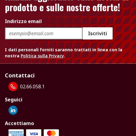
prodotto e sulle nostre offerte!
Indirizzo email
Iscriviti
I dati personali forniti saranno trattati in linea con la
nostra
Politica sulla Privacy
.
Contattaci
02.66.058.1
Seguici
Accettiamo