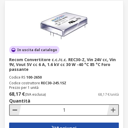
In uscita dal catalogo
Recom Convertitore c.c./c.c. REC30-Z, Vin 24V cc, Vin
9V, Vout 5V cc 6 A, 1.6 kV cc 30 W -40 °C 85 °C Foro
passante
Codice RS
100-2650
Codice costruttore
REC30-245.1SZ
Prezzo per 1 unità
68,17 €
(IVA esclusa)
68,17 €/unità
Quantità