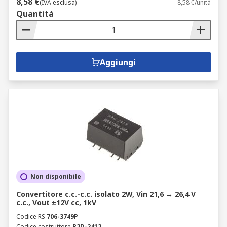
8,58 €
(IVA esclusa)
8,58 €/unità
Quantità
Aggiungi
Non disponibile
Convertitore c.c.-c.c. isolato 2W, Vin 21,6 → 26,4 V
c.c., Vout ±12V cc, 1kV
Codice RS
706-3749P
Codice costruttore
R2D-2412