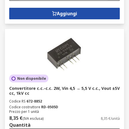
Aggiungi
Non disponibile
Convertitore c.c.-c.c. 2W, Vin 4,5 → 5,5 V c.c., Vout ±5V
cc, 1kV cc
Codice RS
672-8852
Codice costruttore
RD-0505D
Prezzo per 1 unità
8,35 €
(IVA esclusa)
8,35 €/unità
Quantità