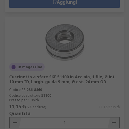
Aggiungi
In magazzino
Cuscinetto a sfere SKF 51100 in Acciaio, 1 file, Ø int.
10 mm ID, Largh. guida 9 mm, Ø est. 24 mm OD
Codice RS
286-8460
Codice costruttore
51100
Prezzo per 1 unità
11,15 €
(IVA esclusa)
11,15 €/unità
Quantità