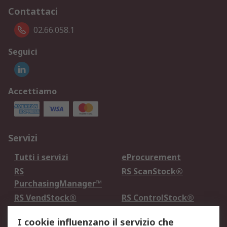
Contattaci
02.66.058.1
Seguici
Accettiamo
Servizi
Tutti i servizi
eProcurement
RS
RS ScanStock®
PurchasingManager™
RS VendStock®
RS ControlStock®
Servizio di taratura
MePA
I cookie influenzano il servizio che