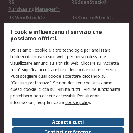
RS
RS ScanStock®
PurchasingManager™
RS VendStock®
RS ControlStock®
Servizio di taratura
MePA
I cookie influenzano il servizio che
possiamo offrirti.
Legale
Utilizziamo i cookie e altre tecnologie per analizzare
Informativa Cookie
Informativa Privacy -
l'utilizzo del nostro sito web, per personalizzare e
Aggiornata
visualizzare annunci su altri siti web. Cliccare su "Accetta
Email Security
Termini d'uso
tutti" significa accettare l'uso dei cookie non essenziali.
Condizioni di vendita
Condizioni generali di
Puoi scegliere quali cookie accettare cliccando su
servizio
"Gestisci preferenze". Se non desideri che utilizziamo
questi cookie, clicca su "Rifiuta tutti". Alcune funzionalità
Etica e responsabilità
potrebbero non essere accessibili. Per ulteriori
informazioni, leggi la nostra
cookie policy
.
Chi Siamo
Chi Siamo
Contattaci
Accetta tutti
Supporto
ESG
Gestisci preferenze