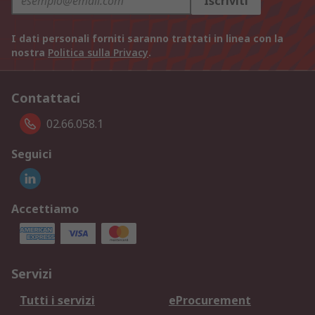
Iscriviti
I dati personali forniti saranno trattati in linea con la
nostra
Politica sulla Privacy
.
Contattaci
02.66.058.1
Seguici
Accettiamo
Servizi
Tutti i servizi
eProcurement