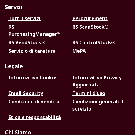
Servizi
Tutti i servizi
eProcurement
RS
RS ScanStock®
PurchasingManager™
RS VendStock®
RS ControlStock®
Servizio di taratura
MePA
Legale
Informativa Cookie
Informativa Privacy -
Aggiornata
Email Security
Termini d'uso
Condizioni di vendita
Condizioni generali di
servizio
Etica e responsabilità
Chi Siamo