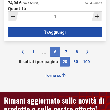
74,04 €
(IVA esclusa)
74,04 €/unità
Quantità
Aggiungi
1
6
7
8
Risultati per pagina
20
50
100
Torna su
Rimani aggiornato sulle novità di
prodotto e sulle nostre offerte!