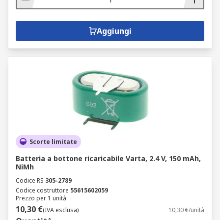
Aggiungi
Scorte limitate
Batteria a bottone ricaricabile Varta, 2.4 V, 150 mAh,
NiMh
Codice RS
305-2789
Codice costruttore
55615602059
Prezzo per 1 unità
10,30 €
(IVA esclusa)
10,30 €/unità