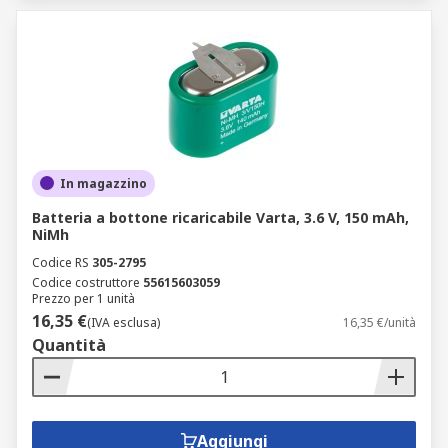
In magazzino
Batteria a bottone ricaricabile Varta, 3.6 V, 150 mAh,
NiMh
Codice RS
305-2795
Codice costruttore
55615603059
Prezzo per 1 unità
16,35 €
(IVA esclusa)
16,35 €/unità
Quantità
Aggiungi