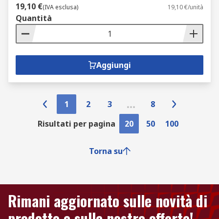
19,10 €
(IVA esclusa)
19,10 €/unità
Quantità
Aggiungi
1
2
3
8
Risultati per pagina
20
50
100
Torna su
Rimani aggiornato sulle novità di
prodotto e sulle nostre offerte!