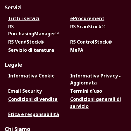
Servizi
Tutti i servizi
eProcurement
RS
RS ScanStock®
PurchasingManager™
RS VendStock®
RS ControlStock®
Servizio di taratura
MePA
Legale
Informativa Cookie
Informativa Privacy -
Aggiornata
Email Security
Termini d'uso
Condizioni di vendita
Condizioni generali di
servizio
Etica e responsabilità
Chi Siamo