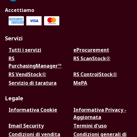
Accettiamo
Servizi
Tutti i servizi
eProcurement
RS
RS ScanStock®
PurchasingManager™
RS VendStock®
RS ControlStock®
Servizio di taratura
MePA
Legale
Informativa Cookie
Informativa Privacy -
Aggiornata
Email Security
Termini d'uso
Condizioni di vendita
Condizioni generali di