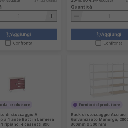
2540,60 €
(IVA esclusa)
274,22 €/unità
(IVA esclusa)
2
à
Quantità
Aggiungi
Aggiungi
Confronta
Confronta
o dal produttore
Fornito dal produttore
to di stoccaggio A
Rack di stoccaggio Acciaio
o a 1 ante Bott in Lamiera
Galvanizzato Manorga, 200
 1 ripiano, 4 cassetti 890
300mm x 500 mm