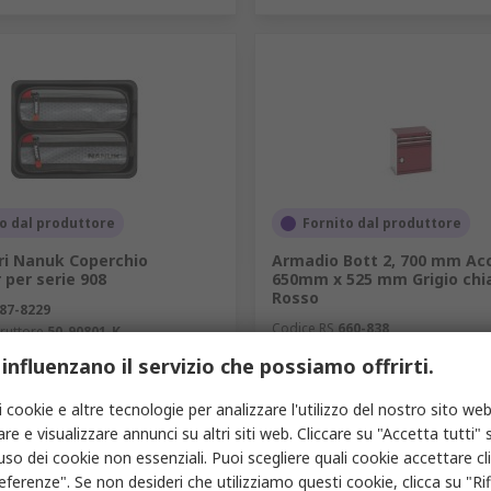
o dal produttore
Fornito dal produttore
ori Nanuk Coperchio
Armadio Bott 2, 700 mm Acc
 per serie 908
650mm x 525 mm Grigio chia
Rosso
87-8229
Codice RS
660-838
ruttore
50-90801-K
Codice costruttore
40011041.24V
 influenzano il servizio che possiamo offrirti.
1 unità
Prezzo per 1 unità
828,00 €
VA esclusa)
79,03 €/unità
(IVA esclusa)
82
i cookie e altre tecnologie per analizzare l'utilizzo del nostro sito web
à
Quantità
re e visualizzare annunci su altri siti web. Cliccare su "Accetta tutti" s
'uso dei cookie non essenziali. Puoi scegliere quali cookie accettare c
eferenze". Se non desideri che utilizziamo questi cookie, clicca su "Rifi