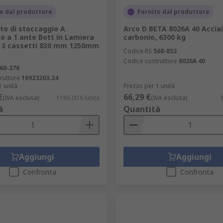
o dal produttore
Fornito dal produttore
to di stoccaggio A
Arco D BETA 8026A 40 Acciai
o a 1 ante Bott in Lamiera
carbonio, 6300 kg
o, 3 cassetti 830 mm 1250mm
Codice RS
568-853
Codice costruttore
8026A 40
60-376
ruttore
16923203.24
1 unità
Prezzo per 1 unità
€
66,29 €
(IVA esclusa)
1166,00 €/unità
(IVA esclusa)
à
Quantità
Aggiungi
Aggiungi
Confronta
Confronta