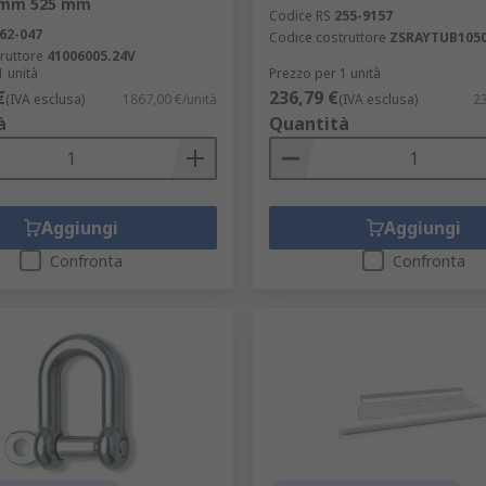
mm 525 mm
Codice RS
255-9157
62-047
Codice costruttore
ZSRAYTUB1050
ruttore
41006005.24V
1 unità
Prezzo per 1 unità
€
236,79 €
(IVA esclusa)
1867,00 €/unità
(IVA esclusa)
23
à
Quantità
Aggiungi
Aggiungi
Confronta
Confronta