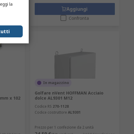
eggi la
Aggiungi
Confronta
utti
In magazzino
Golfare nVent HOFFMAN Acciaio
0mm x 102
dolce AL9301 M12
Codice RS
270-1128
Codice costruttore
AL9301
Prezzo per 1 confezione da 2 unità