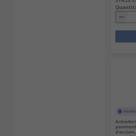
274,22 €
Quantit
Fornit
Armadiet
paviment
d'acciaio,