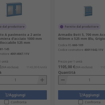
o dal produttore
Fornito dal produttore
to A pavimento a 2 ante
Armadio Bott 5, 700 mm Acc
amiera d'acciaio 1000 mm
650mm x 525 mm Blu, Grigio
loccabile 525 mm
Codice RS
660-109
61-145
Codice costruttore
40011042.11V
ruttore
40014067.11V
1 unità
Prezzo per 1 unità
€
1105,00 €
(IVA esclusa)
1143,00 €/unità
(IVA esclusa)
110
à
Quantità
Aggiungi
Aggiungi
Confronta
Confronta