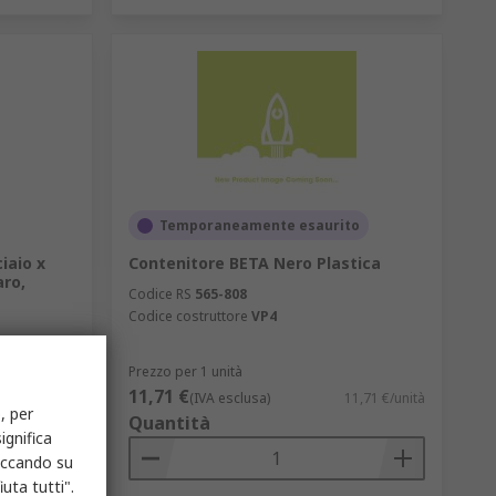
Temporaneamente esaurito
iaio x
Contenitore BETA Nero Plastica
ro,
Codice RS
565-808
Codice costruttore
VP4
Prezzo per 1 unità
11,71 €
8,00 €/unità
(IVA esclusa)
11,71 €/unità
, per
Quantità
ignifica
liccando su
uta tutti".