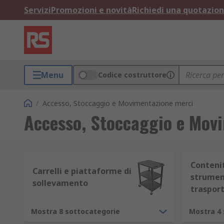
Servizi
Promozioni e novità
Richiedi una quotazio
Menu
Codice costruttore
/
Accesso, Stoccaggio e Movimentazione merci
Accesso, Stoccaggio e Mov
Contenit
Carrelli e piattaforme di
strumen
sollevamento
traspor
Mostra 8 sottocategorie
Mostra 4 