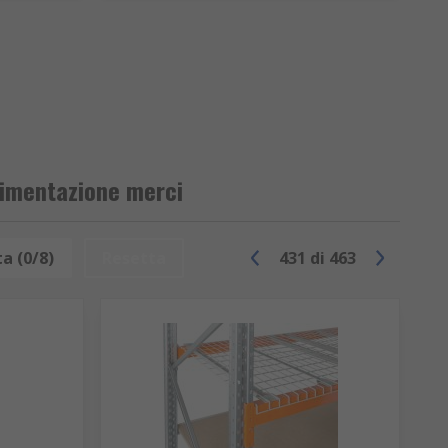
vimentazione merci
a (0/8)
Resetta
431
di
463