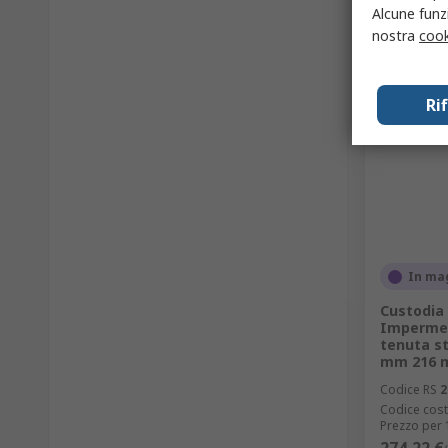
Alcune funzi
nostra
cook
Ri
In ma
Custodia
Impermeab
tenuta st
mm 216 
Codice RS
2
Codice cost
Prezzo per 