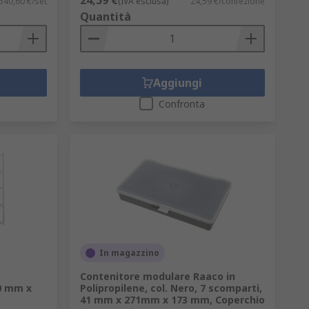
24,59 €
540,60 €/set
(IVA esclusa)
24,59 €/confezione
Quantità
Aggiungi
Confronta
In magazzino
Contenitore modulare Raaco in
0 mm x
Polipropilene, col. Nero, 7 scomparti,
41 mm x 271mm x 173 mm, Coperchio