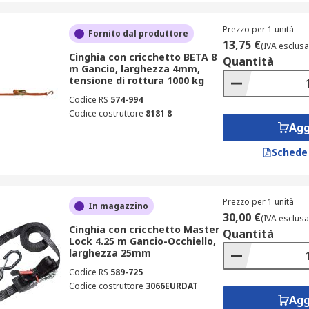
Prezzo per 1 unità
Fornito dal produttore
13,75 €
(IVA esclusa
Cinghia con cricchetto BETA 8
Quantità
m Gancio, larghezza 4mm,
tensione di rottura 1000 kg
Codice RS
574-994
Codice costruttore
8181 8
Agg
Schede
Prezzo per 1 unità
In magazzino
30,00 €
(IVA esclusa
Cinghia con cricchetto Master
Quantità
Lock 4.25 m Gancio-Occhiello,
larghezza 25mm
Codice RS
589-725
Codice costruttore
3066EURDAT
Agg