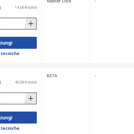
Master Lock
-
)
14,06 €/unità
iungi
 tecniche
BETA
-
)
40,00 €/unità
iungi
 tecniche