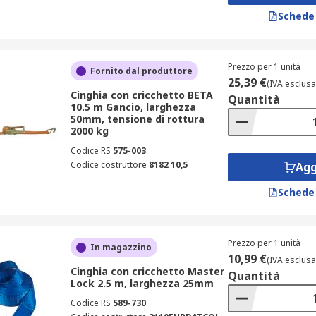
Schede
Prezzo per 1 unità
Fornito dal produttore
25,39 €
(IVA esclusa
Cinghia con cricchetto BETA
Quantità
10.5 m Gancio, larghezza
50mm, tensione di rottura
2000 kg
Codice RS
575-003
Codice costruttore
8182 10,5
Agg
Schede
Prezzo per 1 unità
In magazzino
10,99 €
(IVA esclusa
Cinghia con cricchetto Master
Quantità
Lock 2.5 m, larghezza 25mm
Codice RS
589-730