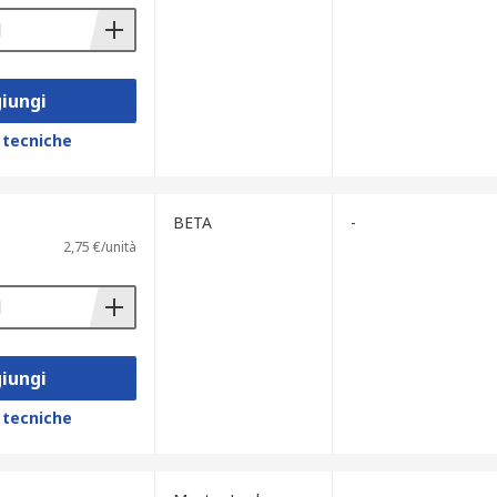
iungi
 tecniche
BETA
-
2,75 €/unità
iungi
 tecniche