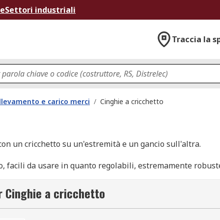
ne
Settori industriali
Traccia la s
llevamento e carico merci
/
Cinghie a cricchetto
con un cricchetto su un'estremità e un gancio sull'altra.
to, facili da usare in quanto regolabili, estremamente robust
odo sicuro e protetto.
r Cinghie a cricchetto
 in genere riguardano il trattenimento di attrezzature o merci