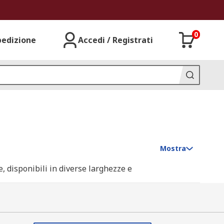
0
pedizione
Accedi / Registrati
Mostra
e, disponibili in diverse larghezze e
 durante il trasporto.