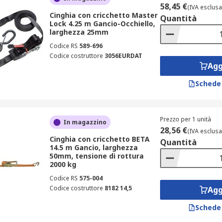
58,45 €
(IVA esclusa
Cinghia con cricchetto Master
Quantità
Lock 4.25 m Gancio-Occhiello,
larghezza 25mm
Codice RS
589-696
Codice costruttore
3056EURDAT
Agg
Schede
Prezzo per 1 unità
In magazzino
28,56 €
(IVA esclusa
Cinghia con cricchetto BETA
Quantità
14.5 m Gancio, larghezza
50mm, tensione di rottura
2000 kg
Codice RS
575-004
Codice costruttore
8182 14,5
Agg
Schede