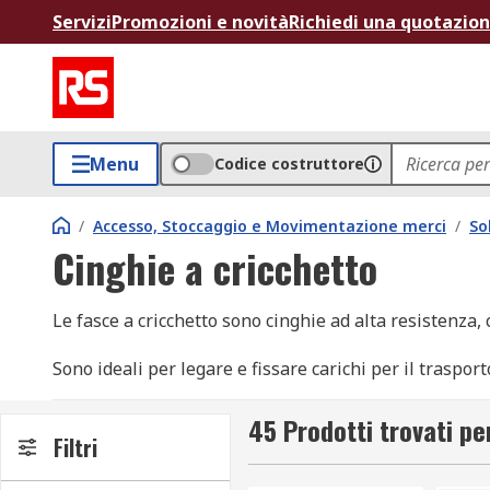
Servizi
Promozioni e novità
Richiedi una quotazio
Menu
Codice costruttore
/
Accesso, Stoccaggio e Movimentazione merci
/
So
Cinghie a cricchetto
Le fasce a cricchetto sono cinghie ad alta resistenza, 
Sono ideali per legare e fissare carichi per il traspor
lunghezze e quindi adatte a spostare i materiali in m
45 Prodotti trovati pe
La cinghia con cricchetto di fissaggio ha vari usi che
Filtri