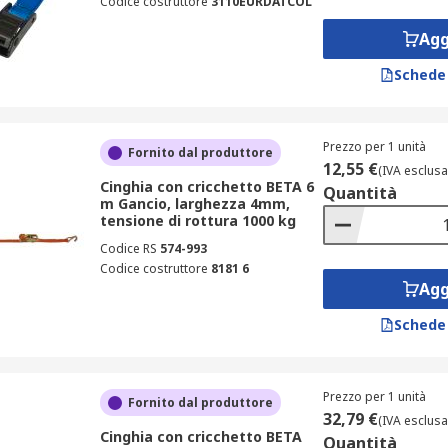
Codice costruttore
3110EURDATCOL
Agg
Schede
Prezzo per 1 unità
Fornito dal produttore
12,55 €
(IVA esclusa
Cinghia con cricchetto BETA 6
Quantità
m Gancio, larghezza 4mm,
tensione di rottura 1000 kg
Codice RS
574-993
Codice costruttore
8181 6
Agg
Schede
Prezzo per 1 unità
Fornito dal produttore
32,79 €
(IVA esclusa
Cinghia con cricchetto BETA
Quantità