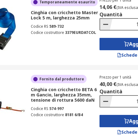
Prezzo per 1 unità
Temporaneamente esaurito
14,06 €
(IVA esclusa
Cinghia con cricchetto Master
Quantità
Lock 5 m, larghezza 25mm
Codice RS
589-732
Codice costruttore
3379EURDATCOL
Agg
Schede
Prezzo per 1 unità
Fornito dal produttore
40,00 €
(IVA esclusa
Cinghia con cricchetto BETA 6
Quantità
m Gancio, larghezza 35mm,
tensione di rottura 5600 daN
Codice RS
574-997
Codice costruttore
8181 6/B4
Agg
Schede