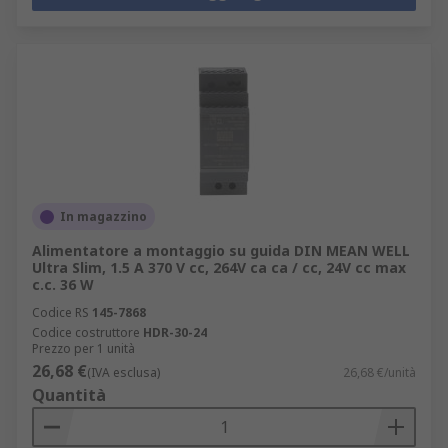
spesso a 240V CA o 440V CA fino a una tensione
che sia utilizzabile come 12V CC.
Il PSU inoltre, converte la corrente nominale
sotto forma di AMP, ad un livello sicuro per il
dispositivo da alimentare.
In quali settori industriali possono essere
utilizzati gli alimentatori?
In magazzino
Alimentatore a montaggio su guida DIN MEAN WELL
Alcuni settori industriali più comuni in cui
Ultra Slim, 1.5 A 370 V cc, 264V ca ca / cc, 24V cc max
trovano impiego gli alimentatori includono:
c.c. 36 W
Codice RS
145-7868
Costruzione di macchine e pannelli
Codice costruttore
HDR-30-24
Prezzo per 1 unità
Manutenzione
26,68 €
(IVA esclusa)
26,68 €/unità
Navale e offshore
Quantità
Militare e difesa