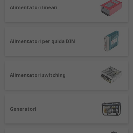
forniscono un'alimentazione affidabile a
Alimentatori lineari
macchinari, computer o altri dispositivi
tecnologici.
Un alimentatore cambia la corrente elettrica
sorgente alla tensione, frequenza e corrente
Alimentatori per guida DIN
necessarie per far funzionare l'apparecchiatura
in modo sicuro.
Tipi di alimentatori elettrici
Alimentatori switching
Vi sono tre tipi principali di alimentatore: a
modalità non regolata, lineare e di
commutazione.
Generatori
Un alimentatore non regolato è il più
basilare: in genere emette una notevole
tensione di ripple (cioè instabilità a
variazione rapida) sulla potenza di uscita