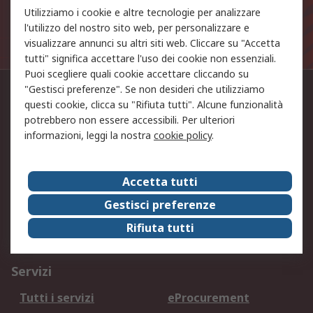
Iscriviti
Utilizziamo i cookie e altre tecnologie per analizzare
l'utilizzo del nostro sito web, per personalizzare e
I dati personali forniti saranno trattati in linea con la
visualizzare annunci su altri siti web. Cliccare su "Accetta
nostra
Politica sulla Privacy
.
tutti" significa accettare l'uso dei cookie non essenziali.
Puoi scegliere quali cookie accettare cliccando su
"Gestisci preferenze". Se non desideri che utilizziamo
Contattaci
questi cookie, clicca su "Rifiuta tutti". Alcune funzionalità
potrebbero non essere accessibili. Per ulteriori
02.66.058.1
informazioni, leggi la nostra
cookie policy
.
Seguici
Accetta tutti
Gestisci preferenze
Accettiamo
Rifiuta tutti
Servizi
Tutti i servizi
eProcurement