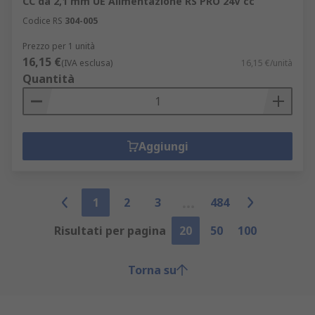
CC da 2,1 mm UE Alimentazione RS PRO 24V cc
Codice RS
304-005
Prezzo per 1 unità
16,15 €
(IVA esclusa)
16,15 €/unità
Quantità
Aggiungi
1
2
3
484
Risultati per pagina
20
50
100
Torna su