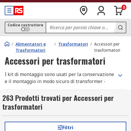
0
Codice costruttore
/
Alimentatori e
/
Trasformatori
/
Accessori per
Trasformatori
trasformatori
Accessori per trasformatori
I kit di montaggio sono usati per la conservazione
e il montaggio in modo sicuro di transformer -
dispositivi utilizzati nei circuiti elettrici per
variare la tensione della corrente che scorre
263 Prodotti trovati per Accessori per
attraverso il circuito. Possono anche essere
trasformatori
utilizzati per l'assemblaggio a pannello (nei telai
dei veicoli) o in schede a circuito stampato (PCB).
Filtri
Applicazione kit di montaggio