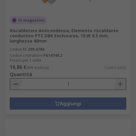
lavorativi e supporto tecnico dedicato, per
garantire massima continuità operativa anche
nei progetti più complessi.
In magazzino
Che tu stia cercando prodotti per automazione,
Riscaldatore Anticondensa, Elemento riscaldante
conduttivo PTC DBK Enclosures, 10 W 8.5 mm,
soluzioni complete per automazione industriale o
lunghezza 40mm
dispositivi specifici per il controllo di processo, RS
Codice RS
299-5786
è il partner ideale per la tua attività.
Codice costruttore
FG14746.2
Prezzo per 1 unità
16,86 €
(IVA esclusa)
16,86 €/unità
Quantità
Aggiungi