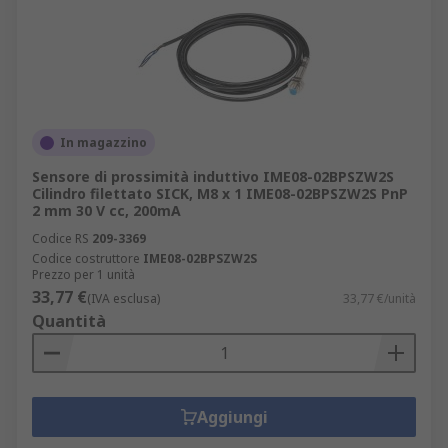
In magazzino
Sensore di prossimità induttivo IME08-02BPSZW2S
Cilindro filettato SICK, M8 x 1 IME08-02BPSZW2S PnP
2 mm 30 V cc, 200mA
Codice RS
209-3369
Codice costruttore
IME08-02BPSZW2S
Prezzo per 1 unità
33,77 €
(IVA esclusa)
33,77 €/unità
Quantità
Aggiungi