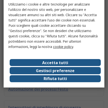
Utilizziamo i cookie e altre tecnologie per analizzare
l'utilizzo del nostro sito web, per personalizzare e
visualizzare annunci su altri siti web. Cliccare su "Accetta
Accessori per avvisatori acustici e luminosi
tutti" significa accettare l'uso dei cookie non essenziali.
Puoi scegliere quali cookie accettare cliccando su
"Gestisci preferenze". Se non desideri che utilizziamo
Connettori per automazione
questi cookie, clicca su "Rifiuta tutti". Alcune funzionalità
potrebbero non essere accessibili. Per ulteriori
informazioni, leggi la nostra
cookie policy
.
Segnaletica per automazione
Accetta tutti
Gestisci preferenze
Automazione e controllo di processo
Rifiuta tutti
Automazione dei processi Festo
Interruttori di interblocco di sicurezza