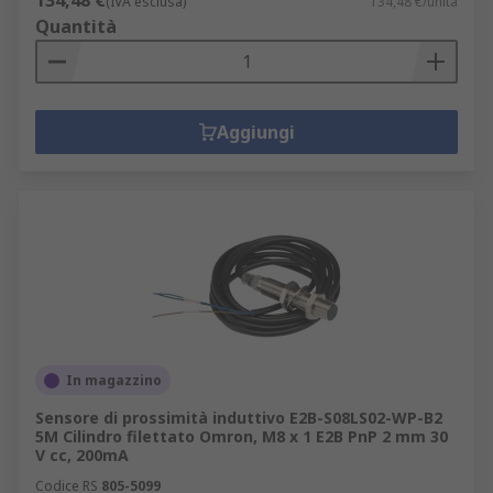
134,48 €
(IVA esclusa)
134,48 €/unità
Quantità
Aggiungi
In magazzino
Sensore di prossimità induttivo E2B-S08LS02-WP-B2
5M Cilindro filettato Omron, M8 x 1 E2B PnP 2 mm 30
V cc, 200mA
Codice RS
805-5099