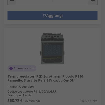
Aggiungi
In magazzino
Termoregolatori PID Eurotherm Piccolo P116
Pannello, 3 uscite Relè 24V ca/cc On-Off
Codice RS
790-3596
Codice costruttore
P116/CC/VL/LRR
Prezzo per 1 unità
368,72 €
(IVA esclusa)
368,72 €/unità