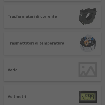
Moduli I/O di sicurezza
Shunt
Stampanti da pannello
Trasformatori di corrente
Tappetini riscaldanti
Temporizzatori
Termoregolatori PID
Trasmettitori di temperatura
Trasformatori di corrente
Trasmettitori di temperatura
Voltmetri
Varie
Voltmetri