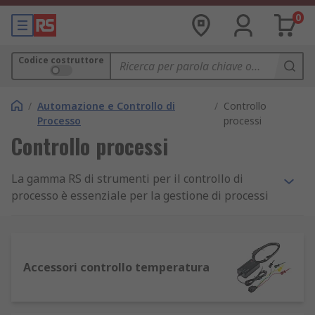
0
Codice costruttore
/
Automazione e Controllo di
/
Controllo
Processo
processi
Controllo processi
La gamma RS di strumenti per il controllo di
processo è essenziale per la gestione di processi
complessi e ambienti di automazione.
Dispositivi di misurazione e monitoraggio
accurati, come quelli che offriamo nel nostro
Accessori controllo temperatura
catalogo online, sono infatti una parte essenziale
di qualsiasi soluzione che garantisca il controllo
automatizzato degli ambienti in cui operano