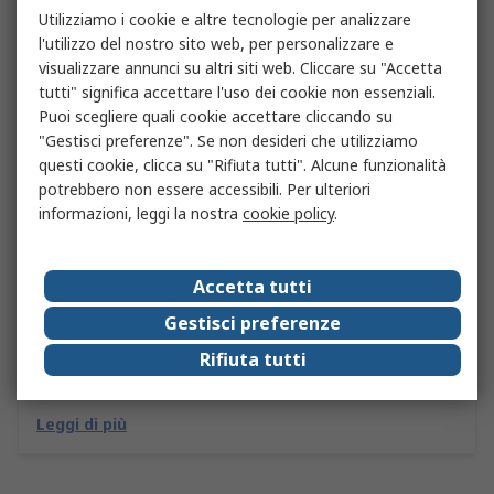
Utilizziamo i cookie e altre tecnologie per analizzare
l'utilizzo del nostro sito web, per personalizzare e
visualizzare annunci su altri siti web. Cliccare su "Accetta
tutti" significa accettare l'uso dei cookie non essenziali.
Puoi scegliere quali cookie accettare cliccando su
"Gestisci preferenze". Se non desideri che utilizziamo
questi cookie, clicca su "Rifiuta tutti". Alcune funzionalità
potrebbero non essere accessibili. Per ulteriori
informazioni, leggi la nostra
cookie policy
.
Cos’è il voltmetro e come si usa nella pratica
Accetta tutti
Attraverso la nostra guida scoprirai cos’è e come funziona
il voltmetro, quali sono le differenze tra il voltmetro
Gestisci preferenze
analogico e il voltmetro digitale, e perché voltmetro e
Rifiuta tutti
amperometro possono essere utilizzati nel circuito
contemporaneamente.
Leggi di più