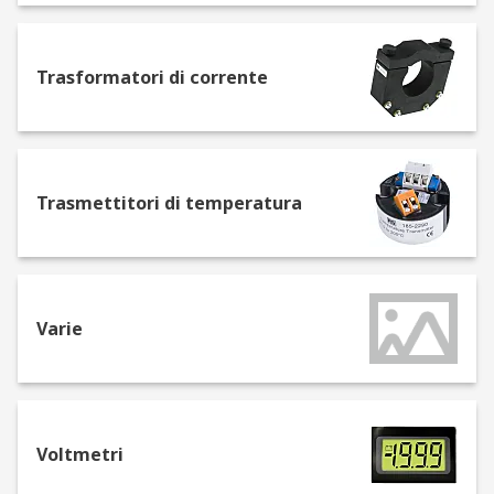
Moduli I/O di sicurezza
Shunt
Stampanti da pannello
Trasformatori di corrente
Tappetini riscaldanti
Temporizzatori
Termoregolatori PID
Trasmettitori di temperatura
Trasformatori di corrente
Trasmettitori di temperatura
Voltmetri
Varie
Voltmetri