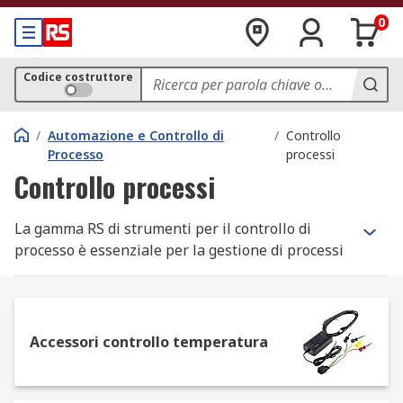
0
Codice costruttore
/
Automazione e Controllo di
/
Controllo
Processo
processi
Controllo processi
La gamma RS di strumenti per il controllo di
processo è essenziale per la gestione di processi
complessi e ambienti di automazione.
Dispositivi di misurazione e monitoraggio
accurati, come quelli che offriamo nel nostro
Accessori controllo temperatura
catalogo online, sono infatti una parte essenziale
di qualsiasi soluzione che garantisca il controllo
automatizzato degli ambienti in cui operano