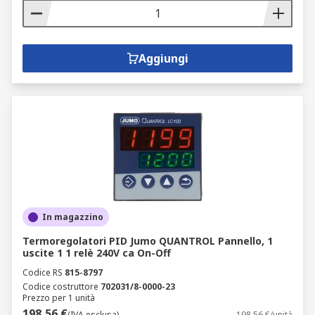
Aggiungi
In magazzino
Termoregolatori PID Jumo QUANTROL Pannello, 1
uscite 1 1 relè 240V ca On-Off
Codice RS
815-8797
Codice costruttore
702031/8-0000-23
Prezzo per 1 unità
198,56 €
(IVA esclusa)
198,56 €/unità