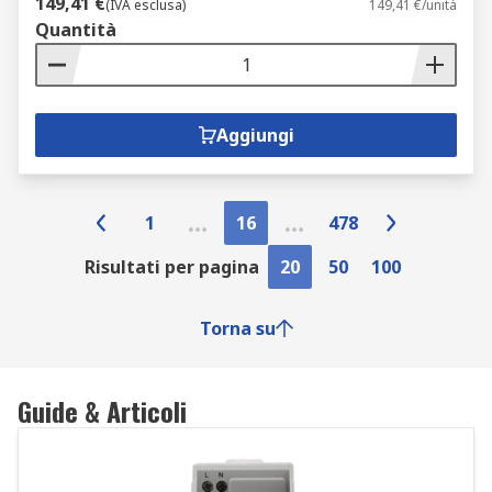
149,41 €
(IVA esclusa)
149,41 €/unità
Quantità
Aggiungi
1
16
478
Risultati per pagina
20
50
100
Torna su
Guide & Articoli