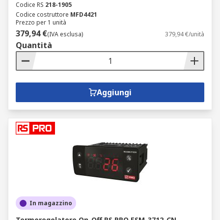
Codice RS
218-1905
Codice costruttore
MFD4421
Prezzo per 1 unità
379,94 €
(IVA esclusa)
379,94 €/unità
Quantità
Aggiungi
In magazzino
Termoregolatore On-Off RS PRO ESM-3712-CN