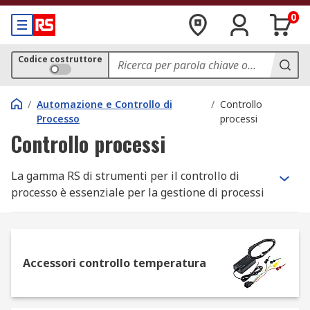
0
Codice costruttore
/
Automazione e Controllo di
/
Controllo
Processo
processi
Controllo processi
La gamma RS di strumenti per il controllo di
processo è essenziale per la gestione di processi
complessi e ambienti di automazione.
Dispositivi di misurazione e monitoraggio
accurati, come quelli che offriamo nel nostro
Accessori controllo temperatura
catalogo online, sono infatti una parte essenziale
di qualsiasi soluzione che garantisca il controllo
automatizzato degli ambienti in cui operano