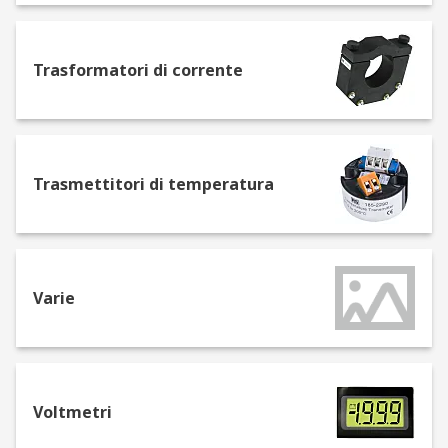
Moduli I/O di sicurezza
Shunt
Stampanti da pannello
Trasformatori di corrente
Tappetini riscaldanti
Temporizzatori
Termoregolatori PID
Trasmettitori di temperatura
Trasformatori di corrente
Trasmettitori di temperatura
Voltmetri
Varie
Voltmetri