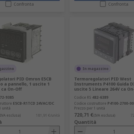
Confronta
Confronta
gazzino
In magazzino
olatori PID Omron E5CB
Termoregolatori PID West
 a pannello, 1 uscite 1
Instruments P4100 Guida D
 ca On-Off
uscite 5 Lineare 264V ca On
72-9385
Codice RS
482-6389
ruttore
E5CB-R1TCD 24VAC/DC
Codice costruttore
P4100-2700-00
1 unità
Prezzo per 1 unità
720,71 €
(IVA esclusa)
181,91 €/unità
(IVA esclusa)
72
à
Quantità