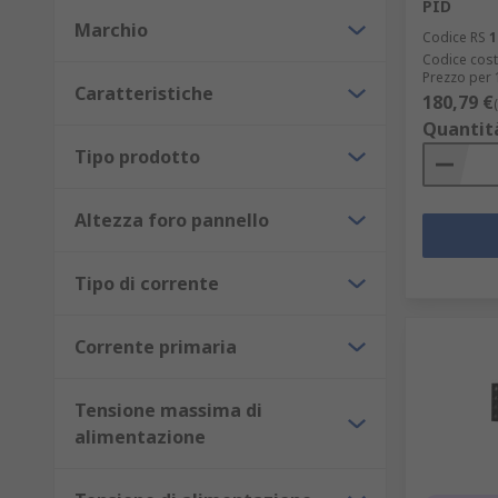
PID
Trasmettitori di temperatura
Marchio
Codice RS
1
Voltmetri
Codice cost
Prezzo per 
Caratteristiche
180,79 €
Quantit
Tipo prodotto
Altezza foro pannello
Tipo di corrente
Corrente primaria
Tensione massima di
alimentazione