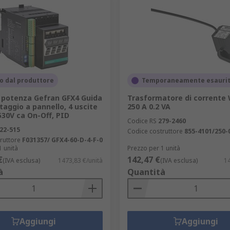
o dal produttore
Temporaneamente esauri
o potenza Gefran GFX4 Guida
Trasformatore di corrente
aggio a pannello, 4 uscite
250 A 0.2 VA
530V ca On-Off, PID
Codice RS
279-2460
22-515
Codice costruttore
855-4101/250-
ruttore
F031357/ GFX4-60-D-4-F-0
1 unità
Prezzo per 1 unità
€
142,47 €
(IVA esclusa)
1473,83 €/unità
(IVA esclusa)
14
à
Quantità
Aggiungi
Aggiungi