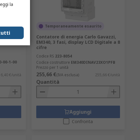
eggi la
Temporaneamente esaurito
utti
 2 uscite
Contatore di energia Carlo Gavazzi,
olatore
EM340, 3 fasi, display LCD Digitale a 8
cifre
Codice RS
223-8054
0-00-1-00
Codice costruttore
EM340DINAV23XO1PFB
Prezzo per 1 unità
255,66 €
6,40 €/unità
(IVA esclusa)
255,66 €/unità
Quantità
Aggiungi
Confronta