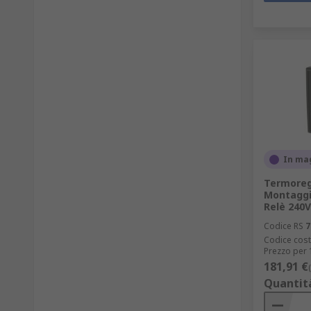
In ma
Termoreg
Montaggio
Relè 240V
Codice RS
7
Codice cost
Prezzo per 
181,91 €
Quantit