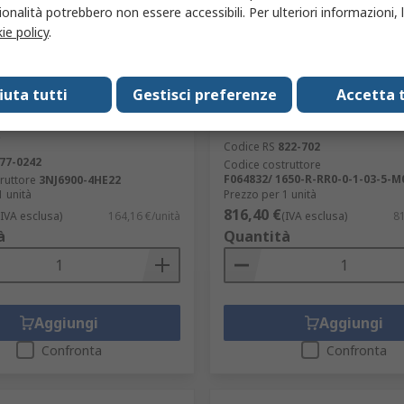
onalità potrebbero non essere accessibili. Per ulteriori informazioni, l
ie policy
.
o dal produttore
Fornito dal produttore
fiuta tutti
Gestisci preferenze
Accetta t
tro analogico da pannello
Controller Gefran 1650 DIN,
NJ6900, c.a. 150 A,
5 Relè 240V ca/cc Termoreg
o
Codice RS
822-702
77-0242
Codice costruttore
F064832/ 1650-R-RR0-0-1-03-5-M
ruttore
3NJ6900-4HE22
1 unità
Prezzo per 1 unità
816,40 €
(IVA esclusa)
164,16 €/unità
(IVA esclusa)
81
à
Quantità
Aggiungi
Aggiungi
Confronta
Confronta