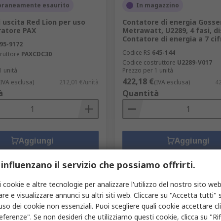
raneamente esaurito
In magazzino
 uscita Red Lion per uso
Contatore di energia Gosse
ratore PAX
Metrawatt, U2289, 4 fasi, d
Contatore di energia a 7 cif
95-9172
Codice RS
645-144
ruttore
PAXCDC30
Codice costruttore
U2289-V017
1 unità
Prezzo per 1 unità
422,18 €
(IVA esclusa)
212,01 €/unità
(IVA esclusa)
42
à
Quantità
Aggiungi
Aggiungi
Confronta
Confronta
 influenzano il servizio che possiamo offrirti.
i cookie e altre tecnologie per analizzare l'utilizzo del nostro sito web
re e visualizzare annunci su altri siti web. Cliccare su "Accetta tutti" s
'uso dei cookie non essenziali. Puoi scegliere quali cookie accettare c
eferenze". Se non desideri che utilizziamo questi cookie, clicca su "Rifi