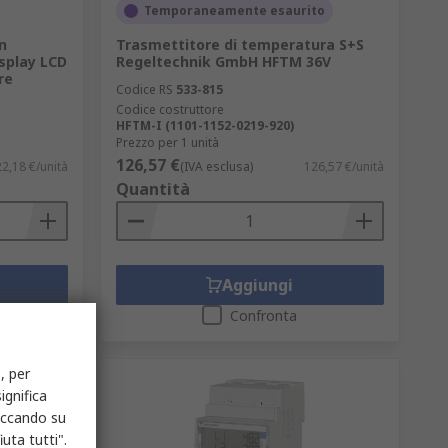
Temporaneamente esaurito
n
Trasmettitore di temperatura S+S
isplay LCD
Regeltechnik GmbH HFTM 36V
re
Codice RS
533-815
Codice costruttore
HFTM-I (1101-1152-0219-920)
Prezzo per 1 unità
126,57 €
2,18 €/unità
(IVA esclusa)
126,57 €/unità
Quantità
Aggiungi
Confronta
, per
ignifica
liccando su
uta tutti".