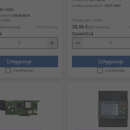
Codice costruttore
192T1407
87-9350
ruttore
UR48481A
1 unità
Prezzo per 1 unità
38,06 €
(IVA esclusa)
180,79 €/unità
(IVA esclusa)
à
Quantità
Aggiungi
Aggiungi
Confronta
Confronta