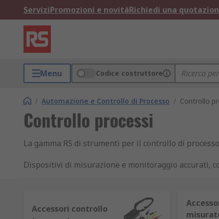
Servizi
Promozioni e novità
Richiedi una quotazio
Menu
Codice costruttore
/
Automazione e Controllo di Processo
/
Controllo pr
Controllo processi
La gamma RS di strumenti per il controllo di processo
Dispositivi di misurazione e monitoraggio accurati, co
soluzione che garantisca il controllo automatizzato d
Gli strumenti disponibili sono molteplici: tecnologie d
Accessor
Accessori controllo
misurat