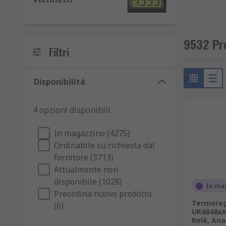
Accessori controllo temperatura
Accessori per misuratori da pannello
Amperometri
9532 Pro
Filtri
Contatori
Elementi riscaldanti
Disponibilità
Misuratori di energia
Misuratori multifunzione da pannello
4 opzioni disponibili
Moduli I/O di sicurezza
In magazzino (4275)
Shunt
Ordinabile su richiesta dal
Stampanti da pannello
fornitore (3713)
Tappetini riscaldanti
Attualmente non
disponibile (1028)
Temporizzatori
In ma
Preordina nuovo prodotto
Termoregolatori PID
Termoreg
(6)
UR4848xA 
Trasformatori di corrente
Relè, Ana