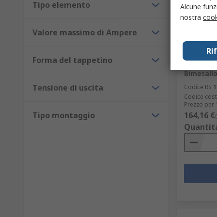
Tipo elemento
Alcune funzi
nostra
cook
Valore massimo di Ampere
Fornit
Ri
Amperome
Forma del tappetino
Siemens 3
Bimetall
Tensione di uscita
Codice RS
1
Codice cost
Prezzo per 
Tipo montaggio
164,16 €
Quantit