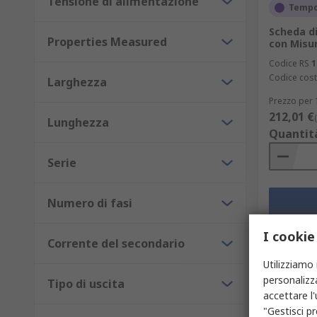
Tensione di alimentazione
Tempo
Scheda di
Properties Measured
con Misu
Codice RS
1
Codice cost
Larghezza
Prezzo per 
212,01 €
Lunghezza
Quantit
Serie
Numero di fasi
I cookie
Corrente del secondario
Utilizziamo 
personalizza
Tipo di uscita
accettare l
"Gestisci pr