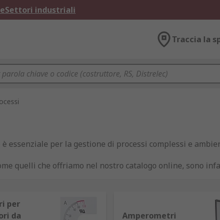
ne
Settori industriali
Traccia la s
ocessi
 è essenziale per la gestione di processi complessi e ambie
me quelli che offriamo nel nostro catalogo online, sono infa
egli ambienti in cui operano impianti.
i controllo della temperatura, a quelli di misura da pannello
i per
ori da
Amperometri