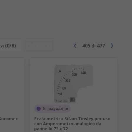
a (0/8)
Resetta
405
di
477
In magazzino
 Socomec
Scala metrica Sifam Tinsley per uso
con Amperometro analogico da
pannello 72 x 72