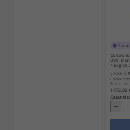
Fornit
Controll
DIN, Mont
4 Logico 
Codice RS
8
Codice cost
Prezzo per 
1473,83 
Quantit