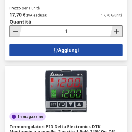
Prezzo per 1 unità
17,70 €
(IVA esclusa)
17,70 €/unità
Quantità
Aggiungi
In magazzino
Termoregolatori PID Delta Electronics DTK
Montaggio a pannello, 2 uscite 1 Relè 240V On-Off,