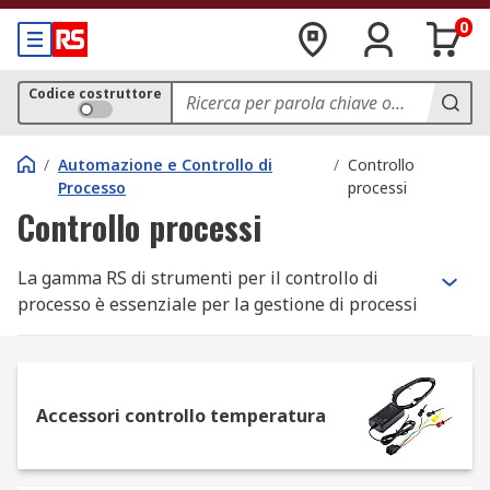
0
Codice costruttore
/
Automazione e Controllo di
/
Controllo
Processo
processi
Controllo processi
La gamma RS di strumenti per il controllo di
processo è essenziale per la gestione di processi
complessi e ambienti di automazione.
Dispositivi di misurazione e monitoraggio
accurati, come quelli che offriamo nel nostro
Accessori controllo temperatura
catalogo online, sono infatti una parte essenziale
di qualsiasi soluzione che garantisca il controllo
automatizzato degli ambienti in cui operano