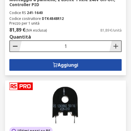
Controller PID
Codice RS
241-1640
Codice costruttore
DTK4848R12
Prezzo per 1 unità
81,89 €
(IVA esclusa)
81,89 €/unità
Quantità
Aggiungi
Ultimi pezzi su RS