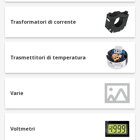
Moduli I/O di sicurezza
Shunt
Stampanti da pannello
Trasformatori di corrente
Tappetini riscaldanti
Temporizzatori
Termoregolatori PID
Trasmettitori di temperatura
Trasformatori di corrente
Trasmettitori di temperatura
Voltmetri
Varie
Voltmetri