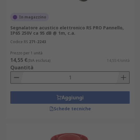
Montaggio di cicalini, avvisatori e
segnalatori acustici
In magazzino
A seconda delle esigenze applicative, i
Segnalatore acustico elettronico RS PRO Pannello,
IP65 250V ca 95 dB @ 1m, c.a.
segnalatori acustici possono essere installati con
Codice RS
271-2243
diverse modalità:
Prezzo per 1 unità
montaggio a pannello;
14,55 €
(IVA esclusa)
14,55 €/unità
montaggio a parete;
Quantità
montaggio su circuito stampato (PCB);
montaggio a vite;
montaggio a staffa;
Aggiungi
fissaggio a guida DIN;
Schede tecniche
montaggio con flangia;
installazione su superficie o sospensione
libera.