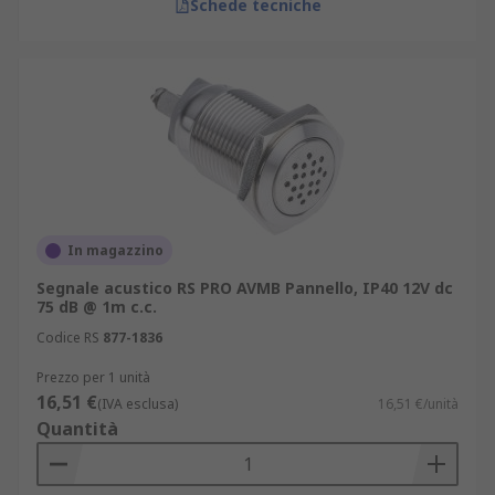
Schede tecniche
In magazzino
Segnale acustico RS PRO AVMB Pannello, IP40 12V dc
75 dB @ 1m c.c.
Codice RS
877-1836
Prezzo per 1 unità
16,51 €
(IVA esclusa)
16,51 €/unità
Quantità