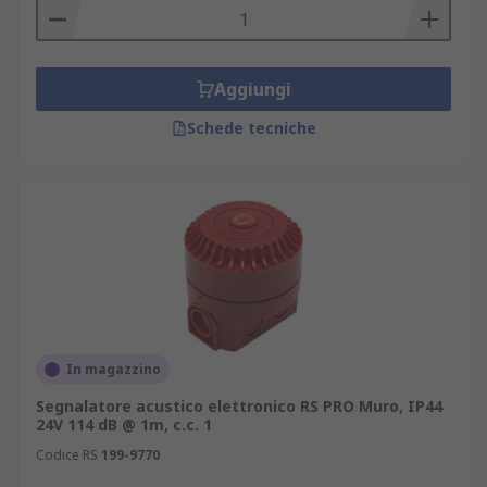
PRO, e2s e Moflash.
Acquista il tuo cicalino o il tuo avvisatore acustico
su RS online. Spedizioni veloci e pagamenti in
Aggiungi
sicurezza.
Schede tecniche
In magazzino
Segnalatore acustico elettronico RS PRO Muro, IP44
24V 114 dB @ 1m, c.c. 1
Codice RS
199-9770