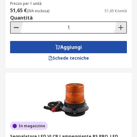
Prezzo per 1 unità
51,65 €
(IVA esclusa)
51,65 €/unità
Quantità
Aggiungi
Schede tecniche
In magazzino
Segnalatore LED VLCB Lampeggiante RS PRO, LED