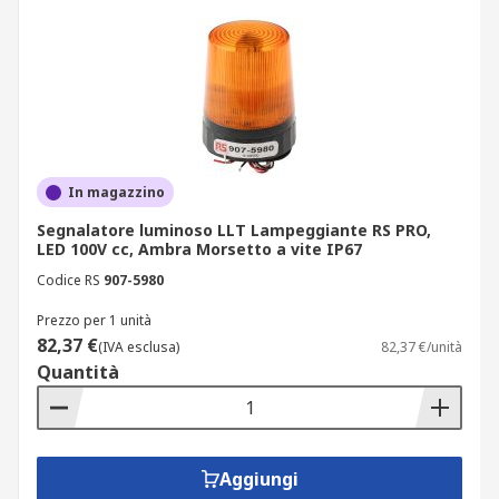
montaggio superficiale;
montaggio a pannello;
montaggio a parete;
montaggio incorporato;
montaggio orizzontale;
montaggio a baionetta;
In magazzino
attacco a vite;
Segnalatore luminoso LLT Lampeggiante RS PRO,
LED 100V cc, Ambra Morsetto a vite IP67
montaggio su tubo;
Codice RS
907-5980
supporto magnetico.
Prezzo per 1 unità
82,37 €
Queste opzioni di fissaggio consentono di
(IVA esclusa)
82,37 €/unità
Quantità
installare i segnalatori luminosi su veicoli,
macchinari industriali e sistemi di sicurezza in
modo pratico e sicuro.
Caratteristiche dei segnalatori
Aggiungi