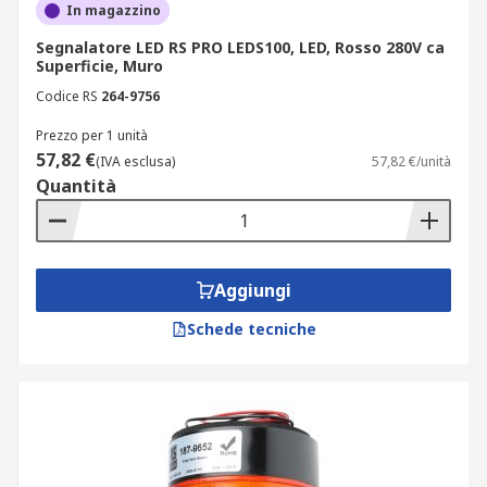
In magazzino
ordine in 1-3 giorni lavorativi, assicurandoti
Segnalatore LED RS PRO LEDS100, LED, Rosso 280V ca
sempre la massima efficienza operativa. Scopri la
Superficie, Muro
nostra gamma completa di segnalatori acustici e
Codice RS
264-9756
luminosi e scegli la soluzione più adatta alle tue
esigenze.
Prezzo per 1 unità
57,82 €
(IVA esclusa)
57,82 €/unità
Quantità
Aggiungi
Schede tecniche