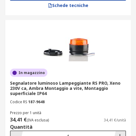
luminosi RS
Schede tecniche
I nostri segnalatori LED e lampeggianti offrono
numerose caratteristiche tecniche per garantire
affidabilità e prestazioni elevate:
lampada inclusa per un’installazione
immediata;
tecnologia multifunzione, con possibilità di
In magazzino
impostare diversi tipi di segnale luminoso
(fisso, lampeggiante, rotante);
Segnalatore luminoso Lampeggiante RS PRO, Xeno
230V ca, Ambra Montaggio a vite, Montaggio
vari effetti luce: flash, stroboscopico,
superficiale IP64
costante;
Codice RS
187-9648
diverse colorazioni della lente per
Prezzo per 1 unità
segnalazioni specifiche, come i
34,41 €
(IVA esclusa)
34,41 €/unità
lampeggianti blu per veicoli di emergenza;
Quantità
alimentazione compatibile con diversi