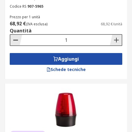
Codice RS
907-5965
giallo;
grigio;
Prezzo per 1 unità
68,92 €
(IVA esclusa)
68,92 €/unità
nero;
Quantità
rosso.
Il colore della lente può influire sul messaggio
visivo trasmesso, garantendo un’identificazione
Aggiungi
chiara e immediata.
Schede tecniche
Perché acquistare segnalatori
luminosi su RS
Per garantire la massima qualità e rapidità di
consegna, offriamo una selezione dei migliori
segnalatori luminosi lampeggianti, LED e non
solo firmati RS PRO, Klaxon e Moflash. Grazie alla
disponibilità immediata, potrai ricevere il tuo