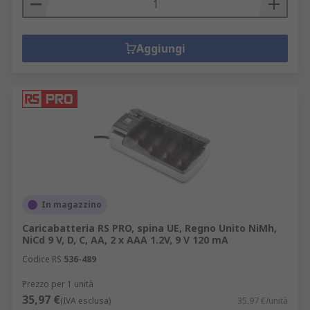
Compatta
Capacità batteria multipla
Aggiungi
Nel catalogo RS online sono disponibili diversi
modelli di powerbank e caricabatterie per ogni
esigenza e dei migliori marchi, come ad esempio
modelli id caricabatterie portatile e
caricabatterie solare.
In magazzino
Caricabatteria RS PRO, spina UE, Regno Unito NiMh,
NiCd 9 V, D, C, AA, 2 x AAA 1.2V, 9 V 120 mA
Codice RS
536-489
Prezzo per 1 unità
35,97 €
(IVA esclusa)
35,97 €/unità