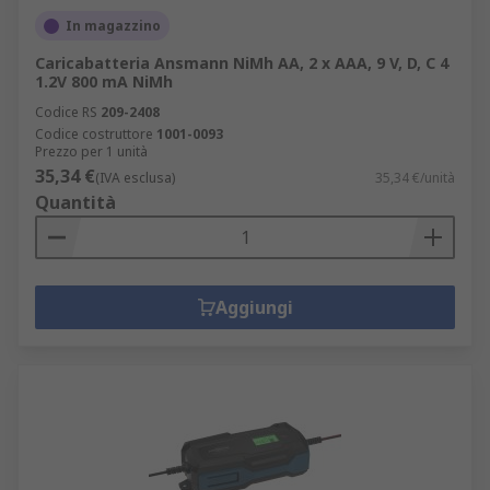
In magazzino
Caricabatteria Ansmann NiMh AA, 2 x AAA, 9 V, D, C 4
1.2V 800 mA NiMh
Codice RS
209-2408
Codice costruttore
1001-0093
Prezzo per 1 unità
35,34 €
(IVA esclusa)
35,34 €/unità
Quantità
Aggiungi