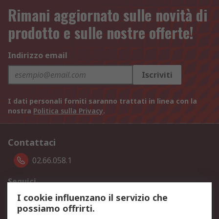
Rimani aggiornato sulle novità di
prodotto e sulle nostre offerte!
Indirizzo email
Iscriviti
I dati personali forniti saranno trattati in linea con la
nostra
Politica sulla Privacy
.
Contattaci
02.66.058.1
Seguici
I cookie influenzano il servizio che
possiamo offrirti.