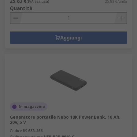
25,83 €
(IVA esclusa)
25,83 €/unità
Quantità
Aggiungi
In magazzino
Generatore portatile Nebo 10K Power Bank, 10 Ah,
20V, 5 V
Codice RS
683-266
Codice costruttore
NEB-PBK-0019-G