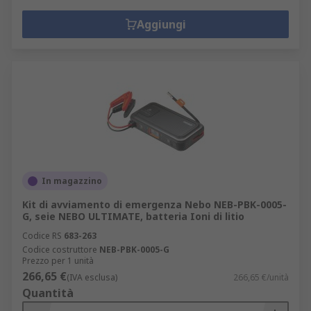
durante l'uso e, se caldi, la batteria deve
essere rimossa
Aggiungi
I migliori risultati possono essere ottenuti
con la carica a temperatura ambiente, in
quanto l'accettazione della carica diminuisce
a freddo
Vantaggi dell'utilizzo di una batteria
ricaricabile
Conveniente
In magazzino
Prestazioni migliori rispetto alle batterie
Kit di avviamento di emergenza Nebo NEB-PBK-0005-
G, seie NEBO ULTIMATE, batteria Ioni di litio
non ricaricabili di serie
Codice RS
683-263
Ecologica per l'ambiente
Codice costruttore
NEB-PBK-0005-G
Prezzo per 1 unità
Carica diverse composizioni chimiche, tra
266,65 €
(IVA esclusa)
266,65 €/unità
cui ioni di litio, NiCd, Ni-MH
Quantità
Tempi rapidi di ricarica