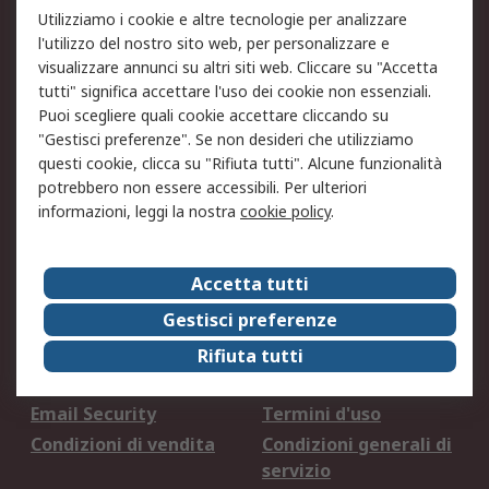
Accettiamo
Utilizziamo i cookie e altre tecnologie per analizzare
l'utilizzo del nostro sito web, per personalizzare e
visualizzare annunci su altri siti web. Cliccare su "Accetta
tutti" significa accettare l'uso dei cookie non essenziali.
Servizi
Puoi scegliere quali cookie accettare cliccando su
"Gestisci preferenze". Se non desideri che utilizziamo
Tutti i servizi
eProcurement
questi cookie, clicca su "Rifiuta tutti". Alcune funzionalità
RS
RS ScanStock®
potrebbero non essere accessibili. Per ulteriori
PurchasingManager™
informazioni, leggi la nostra
cookie policy
.
RS VendStock®
RS ControlStock®
Servizio di taratura
MePA
Accetta tutti
Legale
Gestisci preferenze
Rifiuta tutti
Informativa Cookie
Informativa Privacy -
Aggiornata
Email Security
Termini d'uso
Condizioni di vendita
Condizioni generali di
servizio