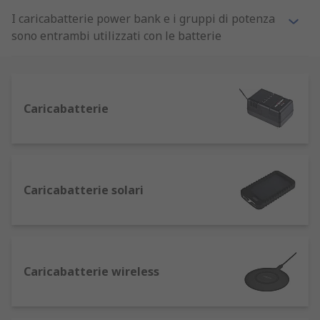
I caricabatterie power bank e i gruppi di potenza
sono entrambi utilizzati con le batterie
ricaricabili per ricaricare le fonti di energia
esaurite, mediante l'utilizzo di una fonte di
alimentazione.
Caricabatterie
Grazie all'ampia gamma di batterie disponibili, il
catalogo RS online include vari modelli o tipi di
caricabatterie, in modo da garantire il
funzionamento dei dispositivi
indipendentemente dai requisiti.
Caricabatterie solari
Perché utilizzare una batteria ricaricabile?
Una tipica batteria ricaricabile può essere
Caricabatterie wireless
ricaricata molte volte e in genere dura 3-4 anni. I
powerbank sono un modo intelligente per
mantenere il nostro pianeta verde e, nel