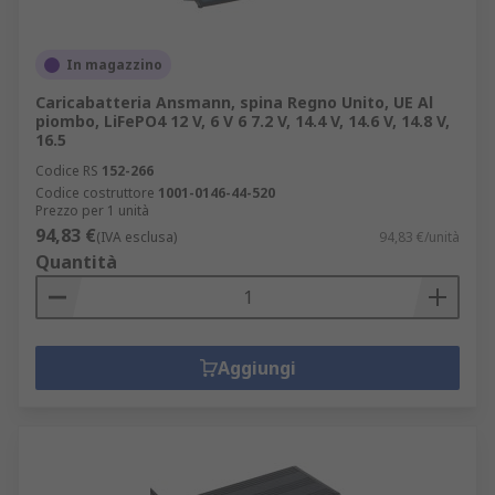
In magazzino
Caricabatteria Ansmann, spina Regno Unito, UE Al
piombo, LiFePO4 12 V, 6 V 6 7.2 V, 14.4 V, 14.6 V, 14.8 V,
16.5
Codice RS
152-266
Codice costruttore
1001-0146-44-520
Prezzo per 1 unità
94,83 €
(IVA esclusa)
94,83 €/unità
Quantità
Aggiungi