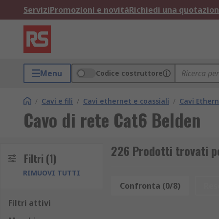
Servizi
Promozioni e novità
Richiedi una quotazio
Menu
Codice costruttore
/
Cavi e fili
/
Cavi ethernet e coassiali
/
Cavi Ether
Cavo di rete Cat6 Belden
226 Prodotti trovati p
Filtri
(1)
RIMUOVI TUTTI
Confronta (0/8)
Res
Filtri attivi