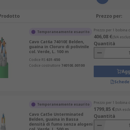
Prodotto
Prezzo per:
Prezzo per 1 bobina d
Temporaneamente esaurito
406,08 €
(IVA esclu
Cavo Cat6a 74010E Belden,
Quantità
guaina in Cloruro di polivinile
col. Verde, L. 100 m
Codice RS
631-650
Codice costruttore
74010E.00100
Agg
Schede
Prezzo per 1 bobina d
Temporaneamente esaurito
1799,85 €
(IVA escl
Cavo Cat5e Unterminated
Quantità
Belden, guaina in Bassa
densità di fumo senza alogeni
col. Verde, L. 500 m