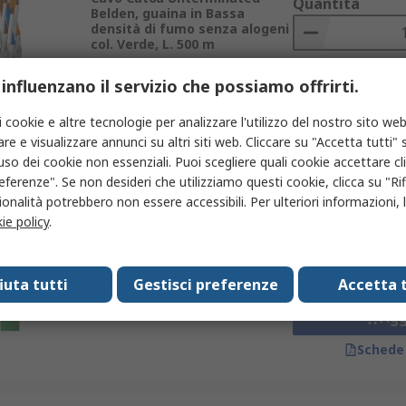
Quantità
Belden, guaina in Bassa
densità di fumo senza alogeni
col. Verde, L. 500 m
Codice RS
631-715
 influenzano il servizio che possiamo offrirti.
Codice costruttore
74011NH.00500
Agg
i cookie e altre tecnologie per analizzare l'utilizzo del nostro sito web
Schede
re e visualizzare annunci su altri siti web. Cliccare su "Accetta tutti" s
'uso dei cookie non essenziali. Puoi scegliere quali cookie accettare c
eferenze". Se non desideri che utilizziamo questi cookie, clicca su "Rifi
Prezzo per 1 bobina d
Temporaneamente esaurito
onalità potrebbero non essere accessibili. Per ulteriori informazioni, l
1590,22 €
(IVA escl
ie policy
.
Cavo Cat5e Type A Plug,
Quantità
Unterminated Belden, guaina
in Cloruro di polivinile col.
Verde, L. 500 m
fiuta tutti
Gestisci preferenze
Accetta t
Codice RS
631-693
Codice costruttore
70006E.01500
Agg
Schede