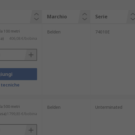
Marchio
Serie
a 100 metri
Belden
74010E
sa)
406,08 €/bobina
iungi
 tecniche
a 500 metri
Belden
Unterminated
usa)
1799,85 €/bobina