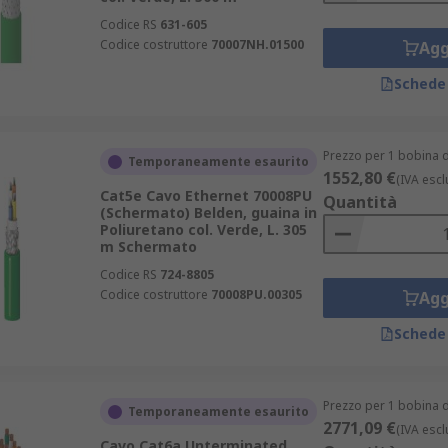
Codice RS
631-605
Codice costruttore
70007NH.01500
Agg
Schede
Prezzo per 1 bobina d
Temporaneamente esaurito
1552,80 €
(IVA escl
Cat5e Cavo Ethernet 70008PU
Quantità
(Schermato) Belden, guaina in
Poliuretano col. Verde, L. 305
m Schermato
Codice RS
724-8805
Codice costruttore
70008PU.00305
Agg
Schede
Prezzo per 1 bobina d
Temporaneamente esaurito
2771,09 €
(IVA escl
Cavo Cat6a Unterminated