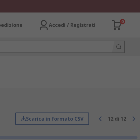
0
pedizione
Accedi / Registrati
Scarica in formato CSV
12
di
12