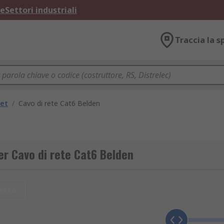
ne
Settori industriali
Traccia la s
net
/
Cavo di rete Cat6 Belden
er Cavo di rete Cat6 Belden
etta