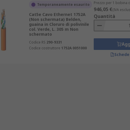
Prezzo per 1 bobina d
Temporaneamente esaurito
946,05 €
(IVA esclu
Cat5e Cavo Ethernet 1752A
Quantità
(Non schermata) Belden,
guaina in Cloruro di polivinile
col. Verde, L. 305 m Non
schermato
Codice RS
290-9331
Agg
Codice costruttore
1752A 0051000
Schede