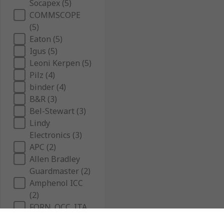
Socapex (5)
COMMSCOPE
(5)
Eaton (5)
Igus (5)
Leoni Kerpen (5)
Pilz (4)
binder (4)
B&R (3)
Bel-Stewart (3)
Lindy
Electronics (3)
APC (2)
Allen Bradley
Guardmaster (2)
Amphenol ICC
(2)
FORN. OCC. ITA.
(2)