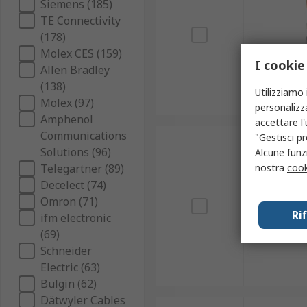
Siemens (185)
TE Connectivity
(178)
Molex CES (159)
I cookie
Allen Bradley
(138)
Utilizziamo 
Molex (97)
personalizza
Amphenol
accettare l
Communications
"Gestisci pr
Solutions (96)
Alcune funzi
nostra
cook
Telegartner (89)
Decelect (74)
Omron (71)
Ri
ifm electronic
(69)
Schneider
Electric (63)
Bulgin (62)
Dätwyler Cables