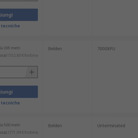
iungi
 tecniche
a 305 metri
Belden
70008PU
usa)
1552,80 €/bobina
iungi
 tecniche
a 500 metri
Belden
Unterminated
usa)
2771,09 €/bobina