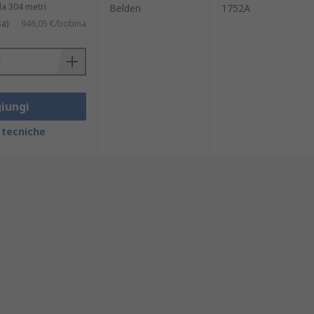
a 304 metri
Belden
1752A
sa)
946,05 €/bobina
iungi
 tecniche