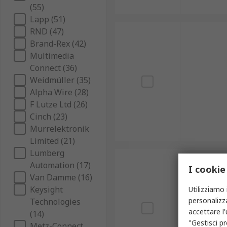
(55)
Lapp (51)
RND (47)
Brand-Rex (42)
Multimedia
Connect (36)
Weidmüller (35)
Alpha Wire (28)
F Lutze Ltd (26)
Cinch (23)
Murrelektronik
Limited (21)
Lumberg
Automation (17)
I cookie
Van Damme (16)
Keysight
Utilizziamo 
personalizza
Technologies
accettare l
(14)
"Gestisci pr
Metz-Connect