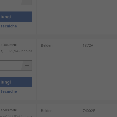
iungi
 tecniche
a 304 metri
Belden
1872A
sa)
375,94 €/bobina
iungi
 tecniche
a 500 metri
Belden
74002E
usa)
1547,95 €/bobina