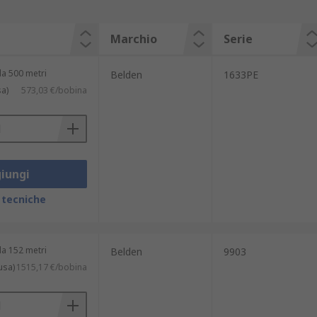
Marchio
Serie
a 500 metri
Belden
1633PE
sa)
573,03 €/bobina
iungi
 tecniche
a 152 metri
Belden
9903
usa)
1515,17 €/bobina