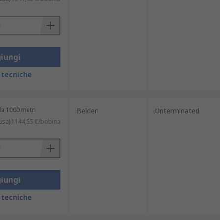
iungi
 tecniche
da 1000 metri
Belden
Unterminated
usa)
1144,55 €/bobina
iungi
 tecniche