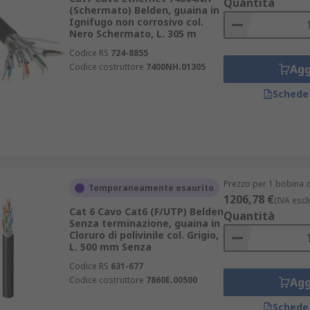
Quantità
(Schermato) Belden, guaina in
Ignifugo non corrosivo col.
Nero Schermato, L. 305 m
Codice RS
724-8855
Codice costruttore
7400NH.01305
Agg
Schede
Prezzo per 1 bobina d
Temporaneamente esaurito
1206,78 €
(IVA escl
Cat 6 Cavo Cat6 (F/UTP) Belden
Quantità
Senza terminazione, guaina in
Cloruro di polivinile col. Grigio,
L. 500 mm Senza
Codice RS
631-677
Codice costruttore
7860E.00500
Agg
Schede