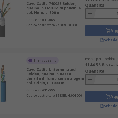
Cavo Cat5e 74002E Belden,
Quantità
guaina in Cloruro di polivinile
col. Nero, L. 500 m
Codice RS
631-688
Codice costruttore
74002E.01500
Agg
Schede
Prezzo per 1 bobina 
In magazzino
1144,55 €
(IVA escl
Cavo Cat5e Unterminated
Quantità
Belden, guaina in Bassa
densità di fumo senza alogeni
col. Grigio, L. 1000 m
Codice RS
631-596
Codice costruttore
1583ENH.001000
Agg
Schede