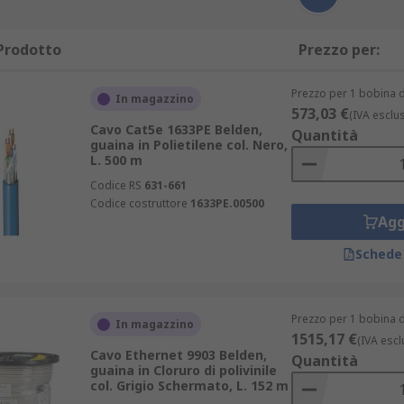
Prodotto
Prezzo per:
Prezzo per 1 bobina d
In magazzino
573,03 €
(IVA esclu
Cavo Cat5e 1633PE Belden,
Quantità
guaina in Polietilene col. Nero,
L. 500 m
Codice RS
631-661
Codice costruttore
1633PE.00500
Agg
Schede
Prezzo per 1 bobina d
In magazzino
1515,17 €
(IVA escl
Cavo Ethernet 9903 Belden,
Quantità
guaina in Cloruro di polivinile
col. Grigio Schermato, L. 152 m