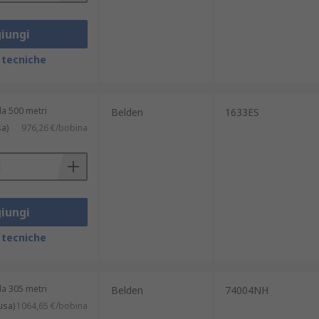
iungi
 tecniche
a 500 metri
Belden
1633ES
sa)
976,26 €/bobina
iungi
 tecniche
a 305 metri
Belden
74004NH
usa)
1064,65 €/bobina