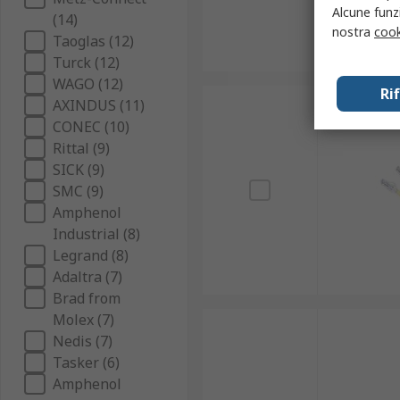
Alcune funzi
(14)
nostra
cook
Taoglas (12)
Turck (12)
WAGO (12)
Ri
AXINDUS (11)
CONEC (10)
Rittal (9)
SICK (9)
SMC (9)
Amphenol
Industrial (8)
Legrand (8)
Adaltra (7)
Brad from
Molex (7)
Nedis (7)
Tasker (6)
Amphenol