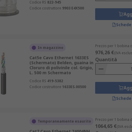
Codice RS
822-945
Codice costruttore
9903 E4X500
Agg
Schede
Prezzo per 1 bobina d
In magazzino
976,26 €
(IVA esclu
Cat5e Cavo Ethernet 1633ES
Quantità
(Schermato) Belden, guaina in
Cloruro di polivinile col. Grigio,
L. 500 m Schermato
Codice RS
419-5382
Codice costruttore
1633ES.00500
Agg
Schede
Prezzo per 1 bobina d
Temporaneamente esaurito
1064,65 €
(IVA escl
Cat7 Cavo Ethernet 74004NH