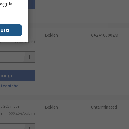
iungi
eggi la
 tecniche
utti
Belden
CA24106002M
)
16,55 €/unità
iungi
 tecniche
a 305 metri
Belden
Unterminated
sa)
600,26 €/bobina