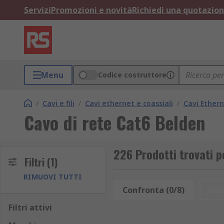
Servizi
Promozioni e novità
Richiedi una quotazio
Menu
Codice costruttore
/
Cavi e fili
/
Cavi ethernet e coassiali
/
Cavi Ether
Cavo di rete Cat6 Belden
226 Prodotti trovati p
Filtri
(1)
RIMUOVI TUTTI
Confronta (0/8)
Res
Filtri attivi