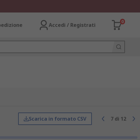
0
pedizione
Accedi / Registrati
Scarica in formato CSV
7
di
12