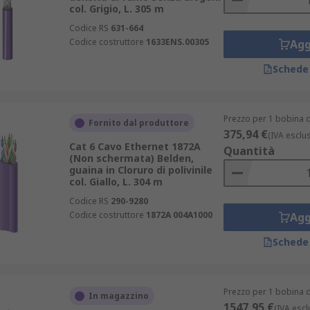
col. Grigio, L. 305 m
Codice RS
631-664
Codice costruttore
1633ENS.00305
Agg
Schede
Prezzo per 1 bobina d
Fornito dal produttore
375,94 €
(IVA esclu
Cat 6 Cavo Ethernet 1872A
Quantità
(Non schermata) Belden,
guaina in Cloruro di polivinile
col. Giallo, L. 304 m
Codice RS
290-9280
Codice costruttore
1872A 004A1000
Agg
Schede
Prezzo per 1 bobina d
In magazzino
1547,95 €
(IVA escl