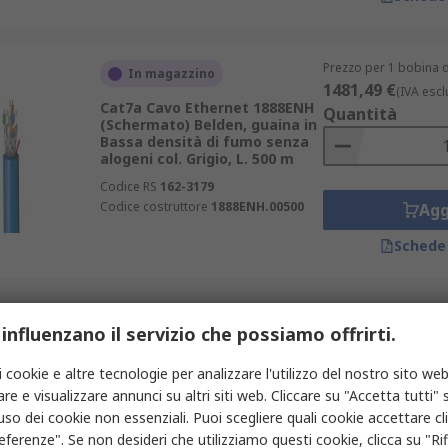
Prezzo per 1 bobina d
In magazzino
1481,49 €
(IVA escl
Cat7a Cavo Ethernet 1888ENH
Quantità
(Schermato) Belden, guaina in
Bassa densità di fumo senza
alogeni col. Grigio, L. 500 m
Codice RS
162-3179
Codice costruttore
1888ENH.00500
Agg
Schede
Prezzo per 1 bobina d
In magazzino
 influenzano il servizio che possiamo offrirti.
1584,44 €
(IVA escl
Cavo Cat5e 74001E Belden,
Quantità
i cookie e altre tecnologie per analizzare l'utilizzo del nostro sito web
guaina in Cloruro di polivinile
col. Nero, L. 500 m
re e visualizzare annunci su altri siti web. Cliccare su "Accetta tutti" s
'uso dei cookie non essenziali. Puoi scegliere quali cookie accettare c
Codice RS
631-691
eferenze". Se non desideri che utilizziamo questi cookie, clicca su "Rifi
Codice costruttore
74001E.01500