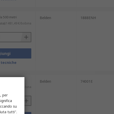
a 500 metri
Belden
1888ENH
usa)
1481,49 €/bobina
iungi
 tecniche
a 500 metri
Belden
74001E
usa)
1584,44 €/bobina
, per
ignifica
liccando su
uta tutti".