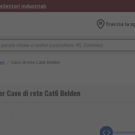
ne
Settori industriali
Traccia la s
net
/
Cavo di rete Cat6 Belden
er Cavo di rete Cat6 Belden
etta