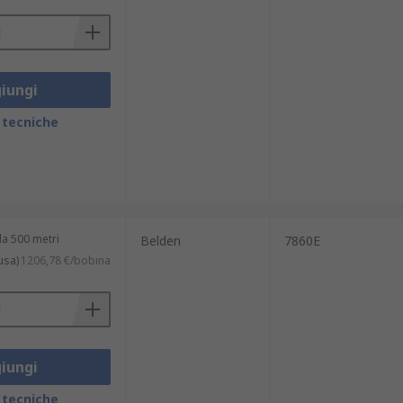
iungi
 tecniche
a 500 metri
Belden
7860E
usa)
1206,78 €/bobina
iungi
 tecniche