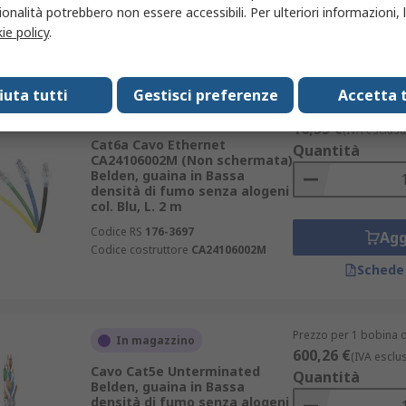
Agg
onalità potrebbero non essere accessibili. Per ulteriori informazioni, l
ie policy
.
Schede
fiuta tutti
Gestisci preferenze
Accetta t
Prezzo per 1 unità
Temporaneamente esaurito
16,55 €
(IVA esclusa
Cat6a Cavo Ethernet
Quantità
CA24106002M (Non schermata)
Belden, guaina in Bassa
densità di fumo senza alogeni
col. Blu, L. 2 m
Codice RS
176-3697
Agg
Codice costruttore
CA24106002M
Schede
Prezzo per 1 bobina d
In magazzino
600,26 €
(IVA esclu
Cavo Cat5e Unterminated
Quantità
Belden, guaina in Bassa
densità di fumo senza alogeni