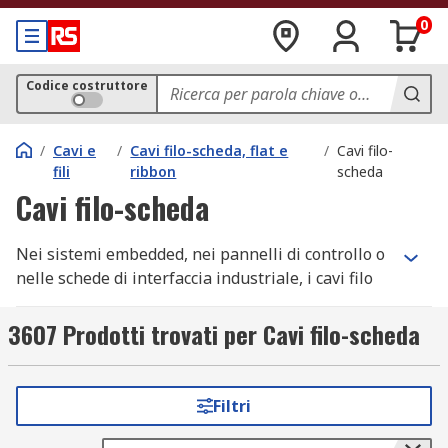
0
Codice costruttore
/
Cavi e
/
Cavi filo-scheda, flat e
/
Cavi filo-
fili
ribbon
scheda
Cavi filo-scheda
Nei sistemi embedded, nei pannelli di controllo o
nelle schede di interfaccia industriale, i cavi filo
scheda e i cavi assemblati rappresentano la
soluzione standard per collegamenti rapidi,
3607 Prodotti trovati per Cavi filo-scheda
ripetibili e affidabili tra cavi flessibili e circuiti
stampati. Su RS trovi una gamma completa di cavi
filo scheda certificati, progettati per resistere a
Filtri
cicli intensivi di connessione/sconnessione,
vibrazioni continue e ambienti gravosi, con