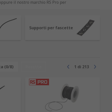
 oppure il nostro marchio RS Pro per
Supporti per fascette
Sono disponibili prodotti per collegare,
 cavi dei fili e degli accessori per cavi. I
a (0/8)
Resetta
1
di
213