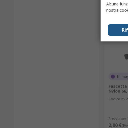
Alcune funzi
nostra
cook
Ri
In ma
Fascetta 
Nylon 66,
Codice RS
2
Prezzo per 
2,00 €
(IV