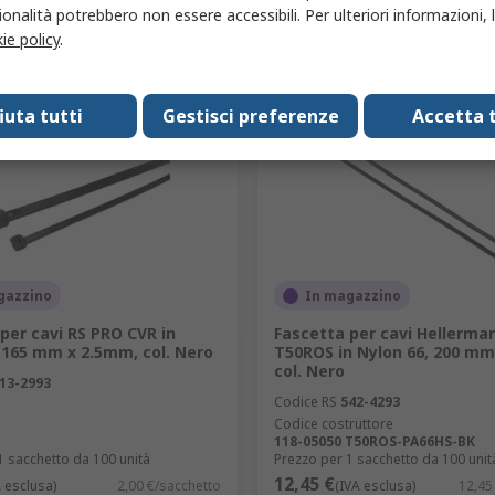
onalità potrebbero non essere accessibili. Per ulteriori informazioni, l
Aggiungi
Aggiungi
ie policy
.
Confronta
Confronta
fiuta tutti
Gestisci preferenze
Accetta t
gazzino
In magazzino
per cavi RS PRO CVR in
Fascetta per cavi Hellerm
 165 mm x 2.5mm, col. Nero
T50ROS in Nylon 66, 200 mm
col. Nero
13-2993
Codice RS
542-4293
Codice costruttore
118-05050 T50ROS-PA66HS-BK
1 sacchetto da 100 unità
Prezzo per 1 sacchetto da 100 unit
12,45 €
A esclusa)
2,00 €/sacchetto
(IVA esclusa)
12,45