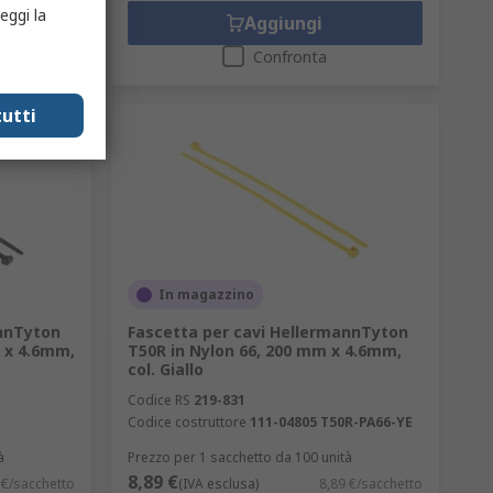
eggi la
Aggiungi
Confronta
utti
In magazzino
annTyton
Fascetta per cavi HellermannTyton
 x 4.6mm,
T50R in Nylon 66, 200 mm x 4.6mm,
col. Giallo
Codice RS
219-831
Codice costruttore
111-04805 T50R-PA66-YE
à
Prezzo per 1 sacchetto da 100 unità
8,89 €
 €/sacchetto
(IVA esclusa)
8,89 €/sacchetto