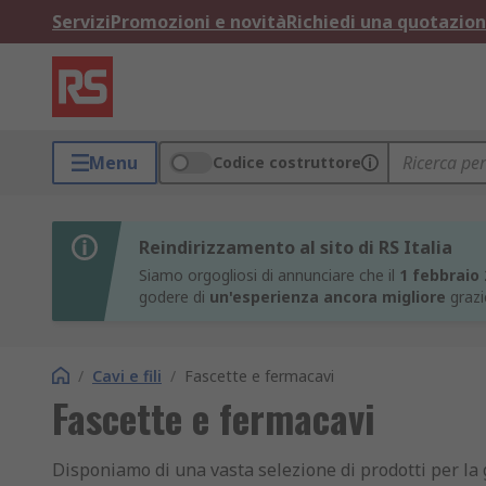
Servizi
Promozioni e novità
Richiedi una quotazio
Menu
Codice costruttore
Reindirizzamento al sito di RS Italia
Siamo orgogliosi di annunciare che il
1 febbraio
godere di
un'esperienza ancora migliore
grazi
/
Cavi e fili
/
Fascette e fermacavi
Fascette e fermacavi
Disponiamo di una vasta selezione di prodotti per la g