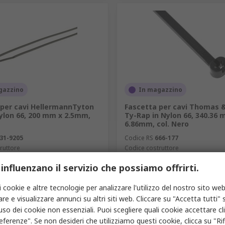
gazzino
In magazzino
 per cavi HellermannTyton
Fascetta per cavi Thomas 
ylon 66, 200 mm x 2.5mm,
Ty-Rap in Nylon 66, 340.36 
6.86mm, col. Nero
31-9205
Codice RS
666-177
ruttore
Codice costruttore
 T18L-PA66W-BK
7TCG009310R0020 TY527MXR
1 sacchetto da 100 unità
Prezzo per 1 sacchetto da 100 unit
 influenzano il servizio che possiamo offrirti.
65,10 €
A esclusa)
6,84 €/sacchetto
(IVA esclusa)
65,10
à
Quantità
i cookie e altre tecnologie per analizzare l'utilizzo del nostro sito web
re e visualizzare annunci su altri siti web. Cliccare su "Accetta tutti" s
'uso dei cookie non essenziali. Puoi scegliere quali cookie accettare c
eferenze". Se non desideri che utilizziamo questi cookie, clicca su "Rifi