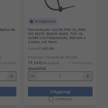
dità nel sottosuolo?
In magazzino
 Nylon 66,
Fascetta per cavi RS PRO CE, DNV,
IEC 62275, REACH, RoHS, TUV, UL,
iatura?
UL94V-2 in Poliammide, 300 mm x
3.5mm, col. Nero
Codice RS
642-838
à
Prezzo per 1 sacchetto da 100 unità
cavi:
11,14 €
 €/sacchetto
(IVA esclusa)
11,14 €/sacchetto
Quantità
Aggiungi
Confronta