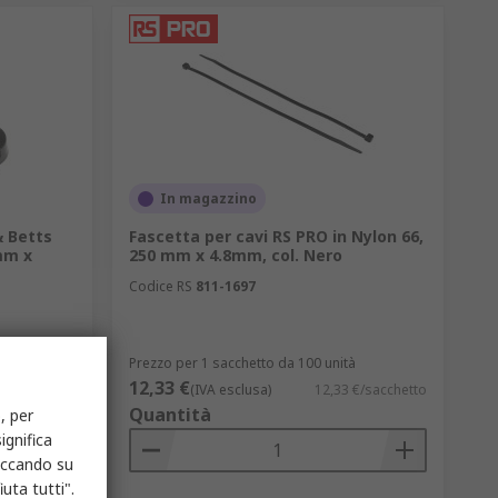
In magazzino
& Betts
Fascetta per cavi RS PRO in Nylon 66,
mm x
250 mm x 4.8mm, col. Nero
Codice RS
811-1697
à
Prezzo per 1 sacchetto da 100 unità
12,33 €
 €/sacchetto
(IVA esclusa)
12,33 €/sacchetto
Quantità
, per
ignifica
liccando su
uta tutti".