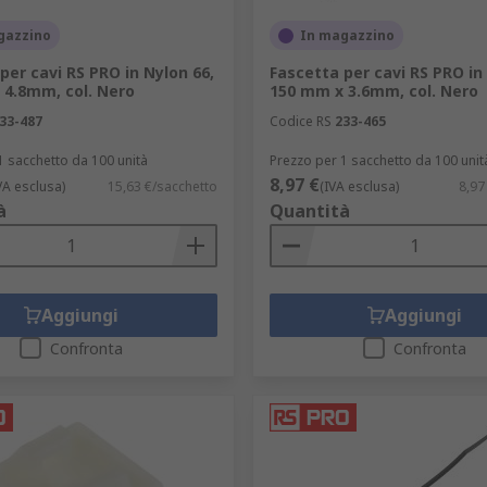
gazzino
In magazzino
ci
per cavi RS PRO in Nylon 66,
Fascetta per cavi RS PRO in
 4.8mm, col. Nero
150 mm x 3.6mm, col. Nero
33-487
Codice RS
233-465
1 sacchetto da 100 unità
Prezzo per 1 sacchetto da 100 unit
8,97 €
VA esclusa)
15,63 €/sacchetto
(IVA esclusa)
8,97
ggere i cavi può migliorare le prestazioni ed estendere la du
à
Quantità
ssenziale delle operazioni corrette di unione e organizzazio
.
seleziona un accessorio?
Aggiungi
Aggiungi
Confronta
Confronta
ona il tipo di prodotto da usare per garantire prestazioni ott
 gli elementi a cui deve resistere. Qui sono indicati alcuni 
ure massima e minime a cui sarà esposto?
olare valore nominale di prestazioni ignifughe?