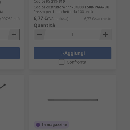
Codice RS
219-819
4
Codice costruttore
111-04800 T50R-PA66-BU
tà
Prezzo per 1 sacchetto da 100 unità
6,77 €
0,007 €/unità
(IVA esclusa)
6,77 €/sacchetto
Quantità
Aggiungi
Confronta
In magazzino