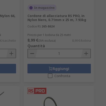
In magazzino
 Nylon 66,
Cordone di allacciatura RS PRO, in
Nylon Nero, 0.71mm x 25 m, 7.93kg
Codice RS
265-8624
à
Prezzo per 1 bobina da 25 metri
8,99 €
 €/sacchetto
(IVA esclusa)
8,99 €/bobina
rata, nonché ridurre i tempi di
Quantità
ne dei cavi è il miglioramento sul piano
Aggiungi
Confronta
imali. I fattori più importanti da
esempi: