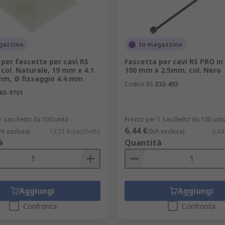
ione UV per l'uso esterno o per resistere a condizioni di umi
ione ATEX?
hi pesanti?
gazzino
In magazzino
lizzato?
per fascette per cavi RS
Fascetta per cavi RS PRO in
 col. Naturale, 19 mm x 4.1
100 mm x 2.5mm, col. Nero
condo momento oppure ha bisogno di un'eventuale apparecch
m, Ø fissaggio 4.4 mm
Codice RS
233-455
ili per fascette per cavi e gli accessori?
65-9701
1 sacchetto da 100 unità
Prezzo per 1 sacchetto da 100 unit
uni in cui trovano impiego gli accessori e gli strumenti per 
6,44 €
VA esclusa)
13,51 €/sacchetto
(IVA esclusa)
6,44
à
Quantità
Aggiungi
Aggiungi
Confronta
Confronta