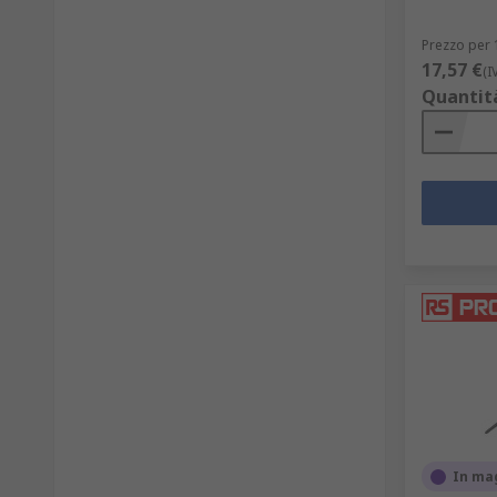
Prezzo per 
17,57 €
(I
Quantit
In ma