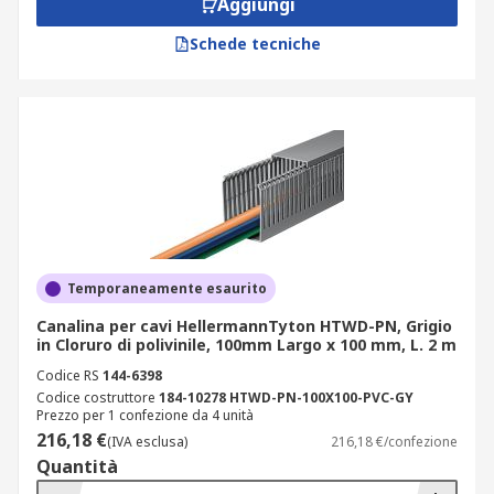
Aggiungi
Le canaline passacavi presentano numerosi
Schede tecniche
vantaggi per i sistemi di cablaggio e l’ambiente
circostante, tra cui:
Protezione efficace dei cavi
Miglioramento del layout di progettazione
Riduzione significativa del rischio di
incendio
Semplificazione nella gestione dei cavi
Temporaneamente esaurito
Riduzione del rischio di inciampo
Canalina per cavi HellermannTyton HTWD-PN, Grigio
Applicazioni delle canaline
in Cloruro di polivinile, 100mm Largo x 100 mm, L. 2 m
Codice RS
144-6398
Codice costruttore
184-10278 HTWD-PN-100X100-PVC-GY
Le canaline passacavi e le catene portacavi sono
Prezzo per 1 confezione da 4 unità
ampiamente utilizzate per la gestione dei cavi
216,18 €
(IVA esclusa)
216,18 €/confezione
elettrici in diversi contesti. Le principali
Quantità
applicazioni includono: