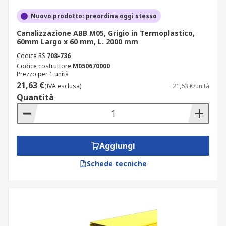
più affidabili del settore come RS PRO, Igus, e
Nuovo prodotto: preordina oggi stesso
Schneider Electric, offrendo soluzioni di alta
Canalizzazione ABB M05, Grigio in Termoplastico,
qualità per ogni esigenza di gestione di cavi e fili.
60mm Largo x 60 mm, L. 2000 mm
Codice RS
708-736
Codice costruttore
M050670000
Prezzo per 1 unità
21,63 €
(IVA esclusa)
21,63 €/unità
Quantità
Aggiungi
Schede tecniche