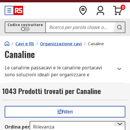
0
Codice costruttore
/
Cavi e fili
/
Organizzazione cavi
/
Canaline
Canaline
Le canaline passacavi e le canaline portacavi
sono soluzioni ideali per organizzare e
proteggere cavi e fili elettrici, migliorando
l’efficienza e la sicurezza in qualsiasi ambiente di
1043 Prodotti trovati per Canaline
lavoro. L’utilizzo di canaline passacavi consente di
mantenere i cavi ordinati e facilmente
identificabili, riducendo i rischi di inciampo e
Filtri
assicurando la conformità agli standard di salute
e sicurezza.
Ordina per
Rilevanza