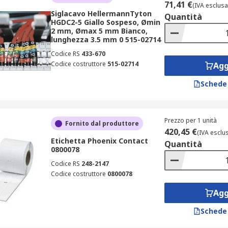
on lettere, numeri e simboli, e dotati di un meccanismo di a
71,41 €
(IVA esclusa
Siglacavo HellermannTyton
 e sono disponibili in diverse forme, come rettangolari o a 
Quantità
HGDC2-5 Giallo Sospeso, Ømin
 segnacavi a clip possono essere applicati anche dopo la t
2 mm, Ømax 5 mm Bianco,
lunghezza 3.5 mm 0 515-02714
Codice RS
433-670
efina, flessibili, durevoli e si restringono quando sottoposti
Codice costruttore
515-02714
Agg
ettere, numeri e simboli standard. Durante l'applicazione, 
rmanente. Per una marcatura precisa possono essere utilizza
Schede
r cavi di grandi dimensioni o fasci di cavi e realizzate in mat
o, stampanti o scritte a mano. Le etichette vengono fissate a
Prezzo per 1 unità
Fornito dal produttore
420,45 €
one chiara e duratura, adatta per ambienti difficili
(IVA esclu
Etichetta Phoenix Contact
Quantità
0800078
Codice RS
248-2147
Codice costruttore
0800078
Agg
Schede