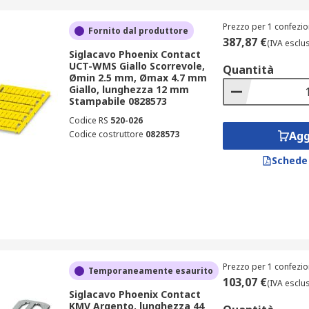
Prezzo per 1 confezio
Fornito dal produttore
387,87 €
(IVA esclu
Siglacavo Phoenix Contact
UCT-WMS Giallo Scorrevole,
Quantità
Ømin 2.5 mm, Ømax 4.7 mm
Giallo, lunghezza 12 mm
Stampabile 0828573
Codice RS
520-026
Codice costruttore
0828573
Agg
Schede
Prezzo per 1 confezio
Temporaneamente esaurito
103,07 €
(IVA esclu
Siglacavo Phoenix Contact
KMV Argento, lunghezza 44