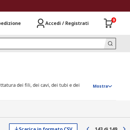
0
pedizione
Accedi / Registrati
tura dei fili, dei cavi, dei tubi e dei
Mostra
Scarica in formato CSV
143
di
149