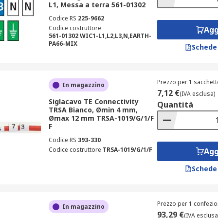
L1, Messa a terra 561-01302
Codice RS
225-9662
Codice costruttore
Agg
561-01302 WIC1-L1,L2,L3,N,EARTH-
PA66-MIX
Schede
Prezzo per 1 sacchett
In magazzino
7,12 €
(IVA esclusa)
Siglacavo TE Connectivity
Quantità
TRSA Bianco, Ømin 4 mm,
Ømax 12 mm TRSA-1019/G/1/F
F
Codice RS
393-330
Codice costruttore
TRSA-1019/G/1/F
Agg
Schede
Prezzo per 1 confezio
In magazzino
93,29 €
(IVA esclusa