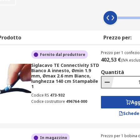
mercato.
ntiscono la durabilità e l'affidabilità necessarie nel contest
Ogni materiale ha le sue caratteristiche uniche che lo rendono
Prodotto
Prezzo per:
 resistenza all'usura.
e e metodo di fissaggio. Spesso presentano un codice colore 
Prezzo per 1 confezio
Fornito dal produttore
402,53 €
(IVA esclu
Siglacavo TE Connectivity STD
Bianco A innesto, Ømin 1.9
Quantità
one dei segnacavi a determinati fili o cavi, semplificando la 
mm, Ømax 2.6 mm Bianco,
lunghezza 140 cm Stampabile
1
 di fissaggio
Codice RS
473-932
Codice costruttore
496764-000
Agg
odo di fissaggio utilizzato. Ecco alcune categorie comuni:
Schede
so con cavi già terminati. Si avvolgono facilmente intorno a
 essere scritti a mano o stampati utilizzando una stampant
Prezzo per 1 bobina d
In magazzino