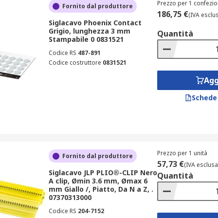
Prezzo per 1 confezio
Fornito dal produttore
186,75 €
(IVA esclu
Siglacavo Phoenix Contact
Grigio, lunghezza 3 mm
Quantità
Stampabile 0 0831521
Codice RS
487-891
Codice costruttore
0831521
Agg
Schede
Prezzo per 1 unità
Fornito dal produttore
57,73 €
(IVA esclusa
Siglacavo JLP PLIO®-CLIP Nero
Quantità
A clip, Ømin 3.6 mm, Ømax 6
mm Giallo /, Piatto, Da N a Z, .
07370313000
Codice RS
204-7152