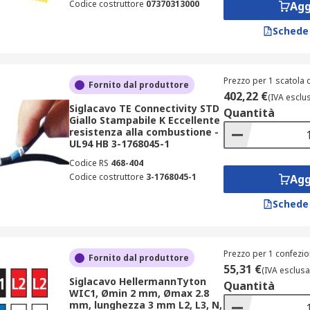
Codice costruttore
07370313000
Agg
Schede
Prezzo per 1 scatola 
Fornito dal produttore
402,22 €
(IVA esclu
Siglacavo TE Connectivity STD
Quantità
Giallo Stampabile K Eccellente
resistenza alla combustione -
UL94 HB 3-1768045-1
Codice RS
468-404
Codice costruttore
3-1768045-1
Agg
Schede
Prezzo per 1 confezio
Fornito dal produttore
55,31 €
(IVA esclusa
Siglacavo HellermannTyton
Quantità
WIC1, Ømin 2 mm, Ømax 2.8
mm, lunghezza 3 mm L2, L3, N,