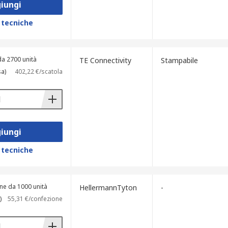
iungi
 tecniche
da 2700 unità
TE Connectivity
Stampabile
sa)
402,22 €/scatola
iungi
 tecniche
ne da 1000 unità
HellermannTyton
-
)
55,31 €/confezione