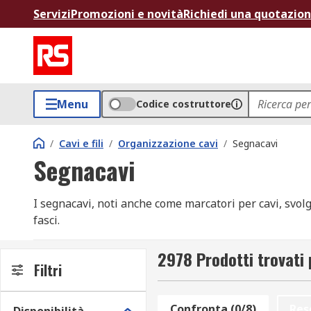
Servizi
Promozioni e novità
Richiedi una quotazio
Menu
Codice costruttore
/
Cavi e fili
/
Organizzazione cavi
/
Segnacavi
Segnacavi
I segnacavi, noti anche come marcatori per cavi, svolgo
fasci.
Sono essenziali durante l'installazione, la configura
2978 Prodotti trovati
Filtri
Tipologie di segnacavi
Confronta (0/8)
Res