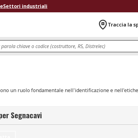
ne
Settori industriali
Traccia la s
no un ruolo fondamentale nell'identificazione e nell'etichetta
zione e la manutenzione di apparecchiature.
 per Segnacavi
etta