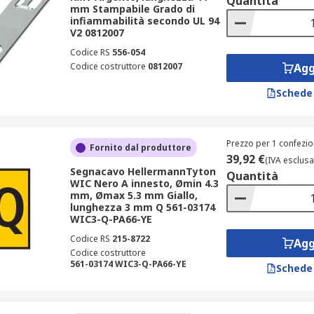
Quantità
mm Stampabile Grado di
infiammabilità secondo UL 94
V2 0812007
Codice RS
556-054
Codice costruttore
0812007
Agg
Schede
Prezzo per 1 confezio
Fornito dal produttore
39,92 €
(IVA esclusa
Segnacavo HellermannTyton
Quantità
WIC Nero A innesto, Ømin 4.3
mm, Ømax 5.3 mm Giallo,
lunghezza 3 mm Q 561-03174
WIC3-Q-PA66-YE
Codice RS
215-8722
Agg
Codice costruttore
561-03174 WIC3-Q-PA66-YE
Schede