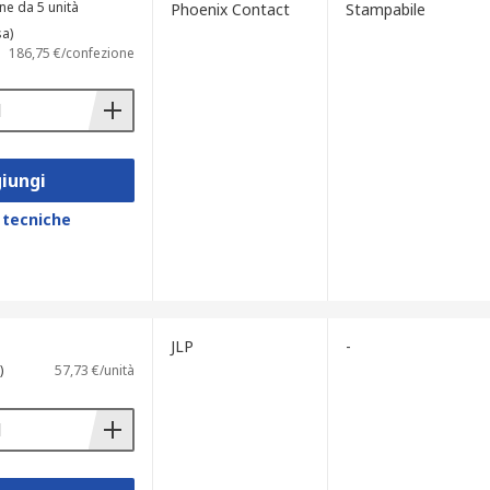
ne da 5 unità
Phoenix Contact
Stampabile
sa)
186,75 €/confezione
iungi
 tecniche
JLP
-
)
57,73 €/unità