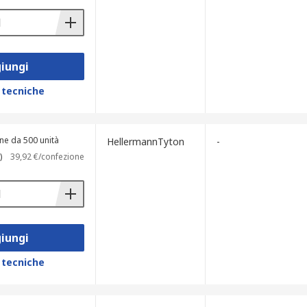
iungi
 tecniche
ne da 500 unità
HellermannTyton
-
)
39,92 €/confezione
iungi
 tecniche