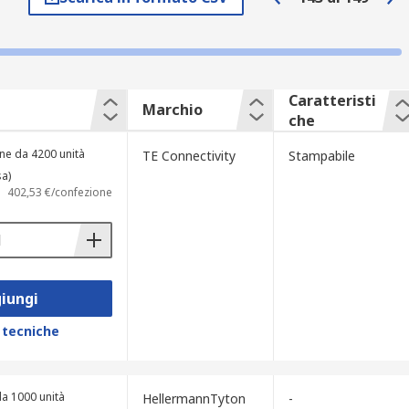
o elettrico. Tra quelli più comuni ci sono
 adatto a diversi ambienti e applicazioni.
Caratteristi
Marchio
che
in base agli standard internazionali di
ne da 4200 unità
TE Connectivity
Stampabile
sa)
402,53 €/confezione
manutenzione e gli aggiornamenti futuri
iungi
 tecniche
l cavo e offrono una copertura protettiva
e per etichette
a 1000 unità
HellermannTyton
-