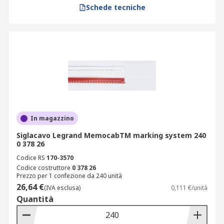
Schede tecniche
In magazzino
Siglacavo Legrand MemocabTM marking system 240
0 378 26
Codice RS
170-3570
Codice costruttore
0 378 26
Prezzo per 1 confezione da 240 unità
26,64 €
(IVA esclusa)
0,111 €/unità
Quantità