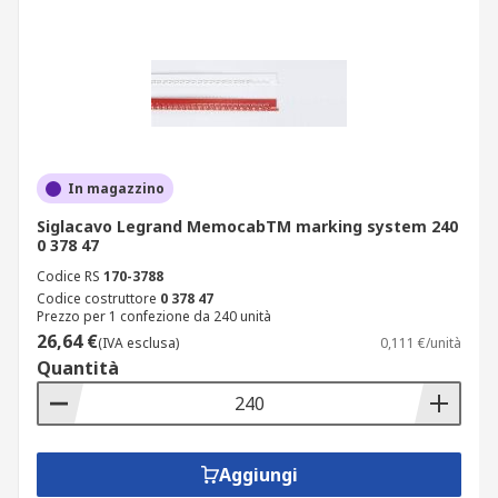
In magazzino
Siglacavo Legrand MemocabTM marking system 240
0 378 47
Codice RS
170-3788
Codice costruttore
0 378 47
Prezzo per 1 confezione da 240 unità
26,64 €
(IVA esclusa)
0,111 €/unità
Quantità
Aggiungi