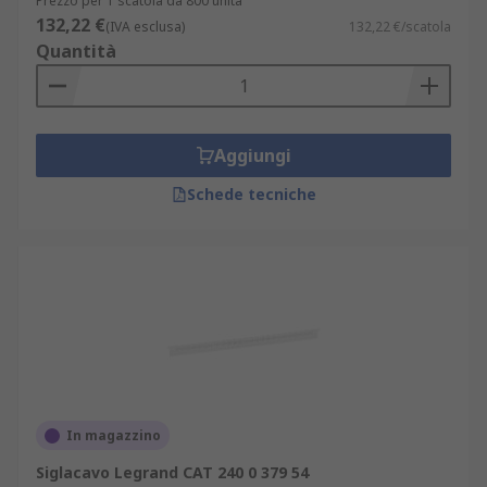
Prezzo per 1 scatola da 800 unità
132,22 €
(IVA esclusa)
132,22 €/scatola
Quantità
Aggiungi
Schede tecniche
In magazzino
Siglacavo Legrand CAT 240 0 379 54