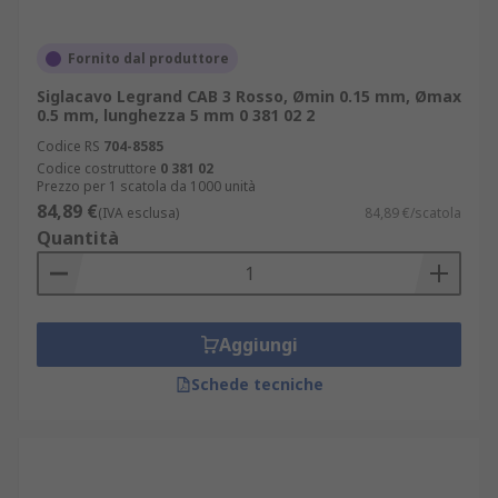
Fornito dal produttore
Siglacavo Legrand CAB 3 Rosso, Ømin 0.15 mm, Ømax
0.5 mm, lunghezza 5 mm 0 381 02 2
Codice RS
704-8585
Codice costruttore
0 381 02
Prezzo per 1 scatola da 1000 unità
84,89 €
(IVA esclusa)
84,89 €/scatola
Quantità
Aggiungi
Schede tecniche