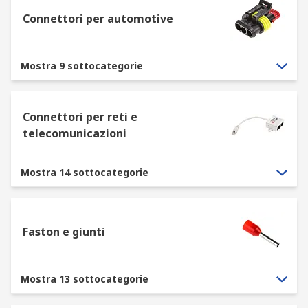
Tra questi troviamo:
Connettori per automotive
Terminali a crimpare
Terminali a saldatura
Mostra 9 sottocategorie
Terminali a vite
Tipi di montaggio
Connettori per reti e
telecomunicazioni
I collegamenti possono essere realizzati in
diverse configurazioni a seconda delle esigenze
Mostra 14 sottocategorie
del sistema elettrico o elettronico:
Cavo-pannello
Faston e giunti
Cavo-cavo (in linea)
Cavo-scheda
Scheda-scheda
Mostra 13 sottocategorie