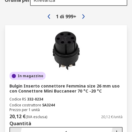
Ordina per
Rilevanza
Connettori di alimentazione
Connettori coassiali e RF
1
di
999+
Connettori da circuito stampato
Connettori audio e video
Connettori circolari
Connettori di rete e per telecomunicazioni
Connettori IEC e principali
Connettori USB, D-sub e per informatica
In magazzino
Morsetti e morsettiere da guida DIN
Bulgin Inserto connettore Femmina size 26 mm uso
Navigando nell’ampio catalogo connettori di RS
con Connettore Mini Buccaneer 70 °C -20 °C
avrai modo di trovare il prodotto più adatto alle
Codice RS
332-0234
tue esigenze. Acquista ora e approfitta di
Codice costruttore
SA3244
Prezzo per 1 unità
pagamenti sicuri e spedizioni veloci.
20,12 €
(IVA esclusa)
20,12 €/unità
Quantità